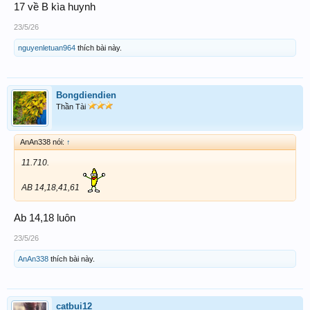
17 về B kìa huynh
23/5/26
nguyenletuan964
thích bài này.
Bongdiendien
Thần Tài
AnAn338 nói:
↑
11.710.
AB 14,18,41,61
Ab 14,18 luôn
23/5/26
AnAn338
thích bài này.
catbui12