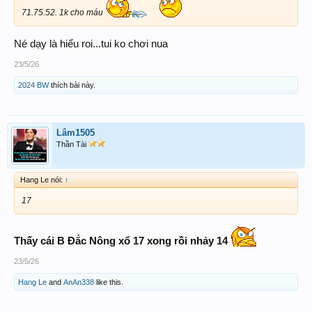
71.75.52. 1k cho máu
Né dạy là hiểu roi...tui ko chơi nua
23/5/26
2024 BW
thích bài này.
Lâm1505
Thần Tài
Hang Le nói:
↑
17
Thấy cái B Đắc Nông xổ 17 xong rồi nhảy 14
23/5/26
Hang Le
and
AnAn338
like this.