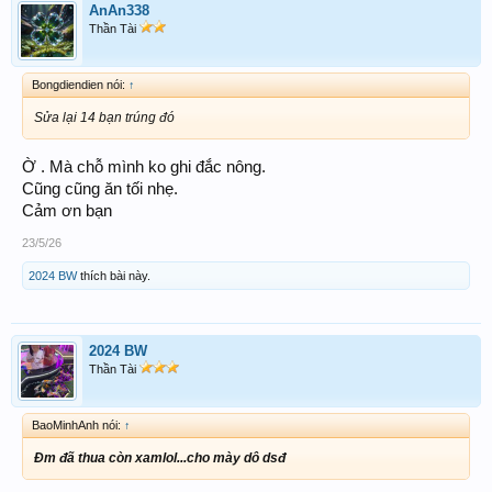
AnAn338
Thần Tài
Bongdiendien nói:
↑
Sửa lại 14 bạn trúng đó
Ờ . Mà chỗ mình ko ghi đắc nông.
Cũng cũng ăn tối nhẹ.
Cảm ơn bạn
23/5/26
2024 BW
thích bài này.
2024 BW
Thần Tài
BaoMinhAnh nói:
↑
Đm đã thua còn xamlol...cho mày dô dsđ