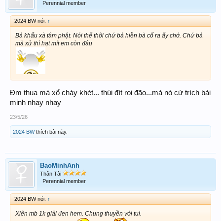
Perennial member
2024 BW nói:
↑
Bả khẩu xà tâm phật. Nói thế thôi chứ bả hiền bà cố ra ấy chớ. Chứ bả
mà xử thì hạt mít em còn đâu
Đm thua mà xổ cháy khét... thúi đít roi đão...mà nó cứ trích bài
minh nhay nhay
23/5/26
2024 BW
thích bài này.
BaoMinhAnh
Thần Tài
Perennial member
2024 BW nói:
↑
Xiên mb 1k giải đen hem. Chung thuyền với tui.