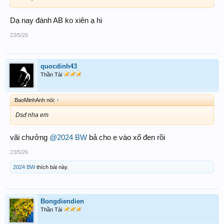
Dạ nay đánh AB ko xiên ạ hi
23/5/26
quocdinh43
Thần Tài
BaoMinhAnh nói:
↑
Dsđ nha em
vãi chưởng
@2024 BW
bả cho e vào xổ đen rồi
23/5/26
2024 BW
thích bài này.
Bongdiendien
Thần Tài