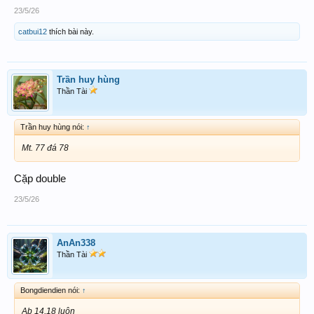
23/5/26
catbui12
thích bài này.
Trần huy hùng
Thần Tài
Trần huy hùng nói:
↑
Mt. 77 đá 78
Cặp double
23/5/26
AnAn338
Thần Tài
Bongdiendien nói:
↑
Ab 14,18 luôn