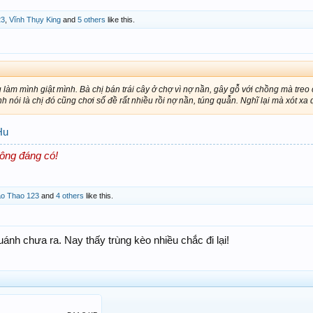
23
,
Vĩnh Thụy King
and
5 others
like this.
 làm mình giật mình. Bà chị bán trái cây ở chợ vì nợ nần, gây gỗ với chồng mà treo
 nói là chị đó cũng chơi số đề rất nhiều rồi nợ nần, túng quẫn. Nghĩ lại mà xót xa 
Hu
ông đáng có!
ao Thao 123
and
4 others
like this.
uánh chưa ra. Nay thấy trùng kèo nhiều chắc đi lại!