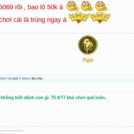
5069 rồi , bao lô 50k á
chơi cái là trúng ngay á
hêm Vui
and
4 others
like this.
 không biết đánh con gì. T5 &T7 khó chơi quá luôn..
--------------------