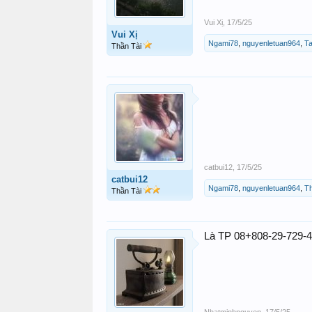
Vui Xị
,
17/5/25
Vui Xị
Ngami78
,
nguyenletuan964
,
T
Thần Tài
catbui12
,
17/5/25
catbui12
Ngami78
,
nguyenletuan964
,
T
Thần Tài
Là TP 08+808-29-729-4