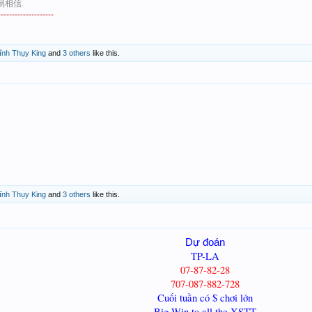
易相信.
--------------------
ĩnh Thụy King
and
3 others
like this.
ĩnh Thụy King
and
3 others
like this.
Dự đoán
TP-LA
07-87-82-28
707-087-882-728
Cuối tuần có $ chơi lớn
Big Win to all the XSTT