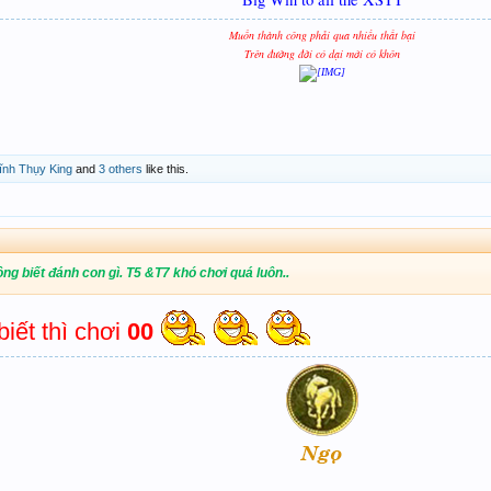
Muốn thành công phải qua nhiều thất bại
Trên đường đời có dại mới có khôn
ĩnh Thụy King
and
3 others
like this.
ông biết đánh con gì. T5 &T7 khó chơi quá luôn..
iết thì chơi
00