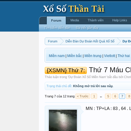
Media
Thành viên
Help Links
Forum
Tìm kiếm diễn đàn
Bài viết gần đây
Forum
Diễn Đàn Dự Đoán Kết Quả Xổ Số
Dự Đ
Miền nam
|
Miền bắc
|
Miền trung
|
Vietlott
|
Thứ hai
Thứ 7 Máu C
{XSMN} Thứ 7:
Thảo luận trong '
Dự Đoán Xổ Số Miền Nam
' bắt đầu bởi
Chơi
Trạng thái chủ đề:
Không mở trả lời sau này.
Trang 7 của 12 trang
< Trước
1
←
5
6
7
8
MN : TP+LA : 83 , 64 