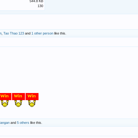
544.8 KB
130
n
,
Tao Thao 123
and
1 other person
like this.
angan
and
5 others
like this.