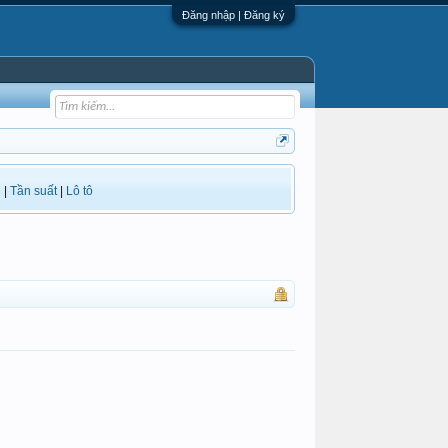
Đăng nhập | Đăng ký
i
|
Tần suất
|
Lô tô