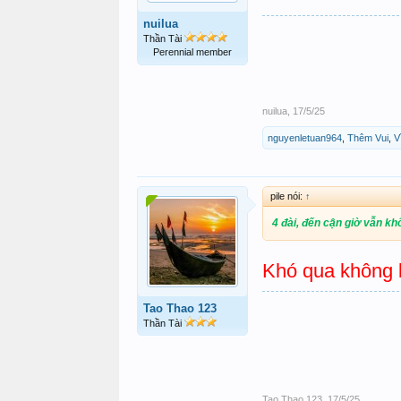
nuilua
Thần Tài
Perennial member
nuilua
,
17/5/25
nguyenletuan964
,
Thêm Vui
,
V
pile nói:
↑
4 đài, đến cận giờ vẫn kh
Khó qua không b
Tao Thao 123
Thần Tài
Tao Thao 123
,
17/5/25