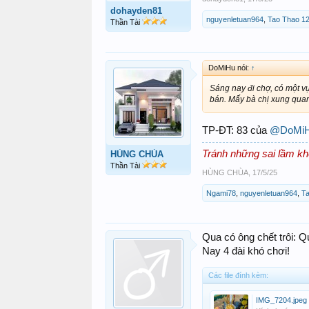
dohayden81
nguyenletuan964
,
Tao Thao 1
Thần Tài
DoMiHu nói:
↑
Sáng nay đi chợ, có một vụ
bán. Mấy bà chị xung quanh
TP-ĐT: 83 của
@DoMi
Tránh những sai lầm kh
HÙNG CHÙA
Thần Tài
HÙNG CHÙA
,
17/5/25
Ngami78
,
nguyenletuan964
,
T
Qua có ông chết trôi: Q
Nay 4 đài khó chơi!
Các file đính kèm:
IMG_7204.jpeg