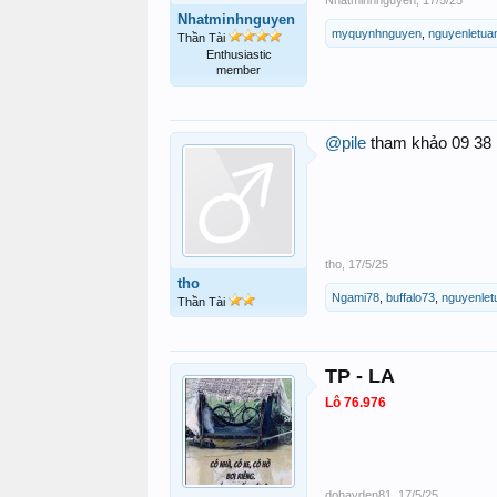
Nhatminhnguyen
,
17/5/25
Nhatminhnguyen
myquynhnguyen
,
nguyenletua
Thần Tài
Enthusiastic
member
@pile
tham khảo 09 38
tho
,
17/5/25
tho
Ngami78
,
buffalo73
,
nguyenlet
Thần Tài
TP - LA
Lô 76.976
dohayden81
,
17/5/25