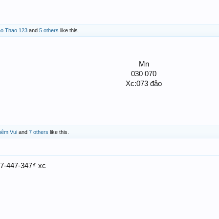
ao Thao 123
and
5 others
like this.
Mn
030 070
Xc:073 đảo​
hêm Vui
and
7 others
like this.
7-447-347₫ xc