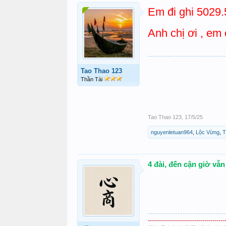
Em đi ghi 5029.
Anh chị ơi , em 
Tao Thao 123
Thần Tài
Tao Thao 123
,
17/5/25
nguyenletuan964
,
Lộc Vừng
,
T
4 đài, đến cận giờ vẫn
--------------------------------------