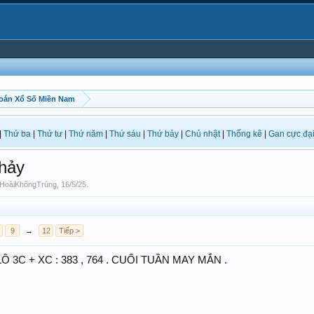
oán Xổ Số Miền Nam
|
Thứ ba
|
Thứ tư
|
Thứ năm
|
Thứ sáu
|
Thứ bảy
|
Chủ nhật
|
Thống kê
|
Gan cực đạ
hảy
HoàiKhôngTrúng
,
16/5/25
.
9
→
12
Tiếp >
. LÔ 3C + XC : 383 , 764 . CUỐI TUẦN MAY MẮN .