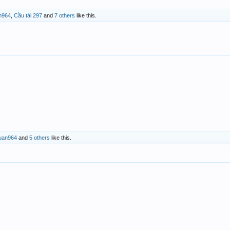
n964
,
Cầu tài 297
and
7 others
like this.
uan964
and
5 others
like this.