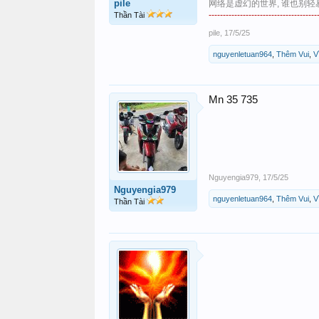
pile
网络是虚幻的世界, 谁也别轻
--------------------------------------
Thần Tài
pile
,
17/5/25
nguyenletuan964
,
Thêm Vui
,
V
Mn 35 735
Nguyengia979
,
17/5/25
Nguyengia979
nguyenletuan964
,
Thêm Vui
,
V
Thần Tài