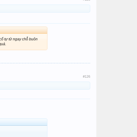
 cổ tự tử ngay chỗ buôn
quá.
#126