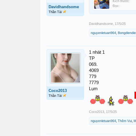
Kích thước:
Đọc:
Davidhandsome
Thần Tài
Davidhandsome
,
17/5/25
nguyenletuan964
,
Bongdiendie
1 nhát 1
TP
069.
4069
779
7779
Lụm
Coco2013
Thần Tài
Coco2013
,
17/5/25
nguyenletuan964
,
Thêm Vui
,
M