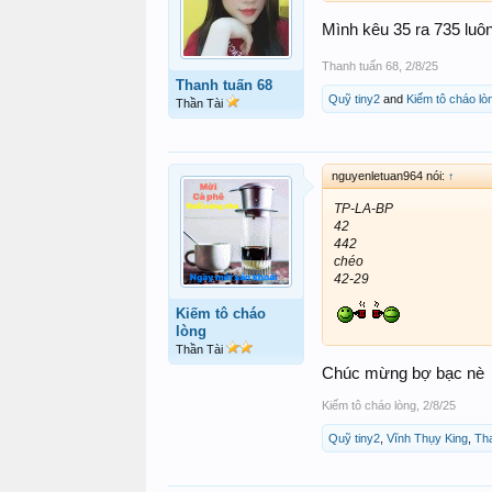
Mình kêu 35 ra 735 luôn
Thanh tuấn 68
,
2/8/25
Thanh tuấn 68
Quỹ tiny2
and
Kiếm tô cháo lò
Thần Tài
nguyenletuan964 nói:
↑
TP-LA-BP
42
442
chéo
42-29
Kiếm tô cháo
lòng
Thần Tài
Chúc mừng bợ bạc nè
Kiếm tô cháo lòng
,
2/8/25
Quỹ tiny2
,
Vĩnh Thụy King
,
Th