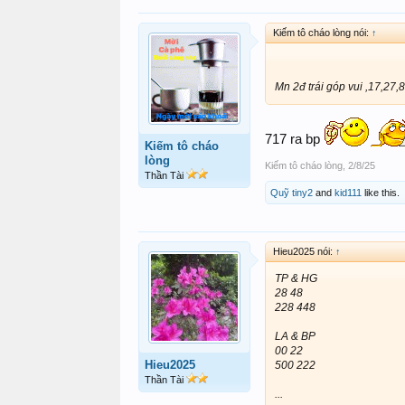
Kiếm tô cháo lòng nói:
↑
Mn 2đ trái góp vui ,17,27,
717 ra bp
Kiếm tô cháo
lòng
Kiếm tô cháo lòng
,
2/8/25
Thần Tài
Quỹ tiny2
and
kid111
like this.
Hieu2025 nói:
↑
TP & HG
28 48
228 448
LA & BP
00 22
Hieu2025
500 222
Thần Tài
...