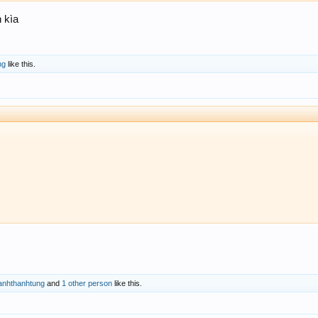
 kìa
ng
like this.
anhthanhtung
and
1 other person
like this.