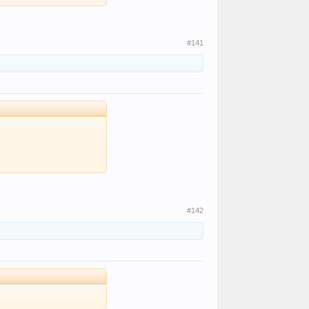
#141
#142