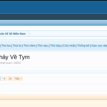
oán Xổ Số Miền Nam
|
Thứ ba
|
Thứ tư
|
Thứ năm
|
Thứ sáu
|
Thứ bảy
|
Chủ nhật
|
Thống kê
|
Gan cực đạ
hảy Về Tym
nhan.buon
,
1/8/25
.
9
10
Tiếp >