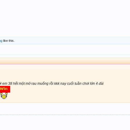
ng
like this.
 em 38 hết một mớ rau muống rồi kkk nay cuối tuần chơi lớn 4 đài