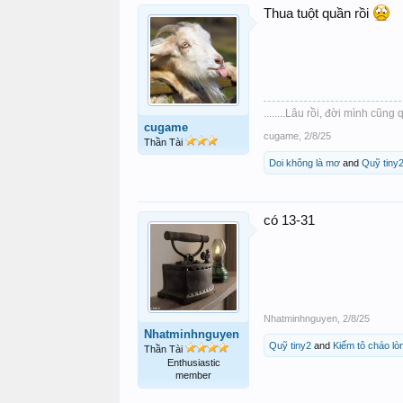
Thua tuột quần rồi
........Lâu rồi, đời mình cũng qua
cugame
cugame
,
2/8/25
Thần Tài
Doi không là mơ
and
Quỹ tiny
có 13-31
Nhatminhnguyen
,
2/8/25
Nhatminhnguyen
Quỹ tiny2
and
Kiếm tô cháo lò
Thần Tài
Enthusiastic
member