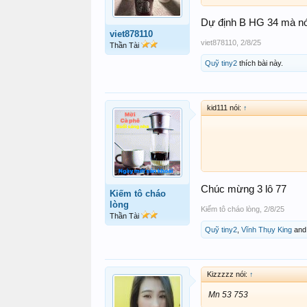
Dự định B HG 34 mà nó 
viet878110
viet878110
,
2/8/25
Thần Tài
Quỹ tiny2
thích bài này.
kid111 nói:
↑
Chúc mừng 3 lô 77
Kiếm tô cháo
lòng
Kiếm tô cháo lòng
,
2/8/25
Thần Tài
Quỹ tiny2
,
Vĩnh Thụy King
an
Kizzzzz nói:
↑
Mn 53 753