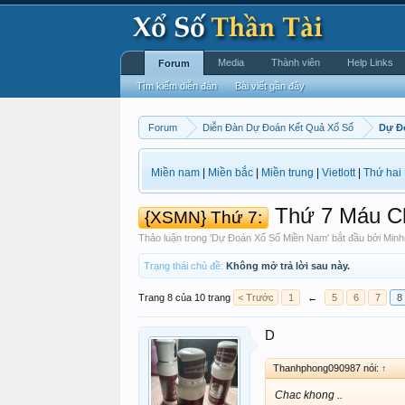
Media
Thành viên
Help Links
Forum
Tìm kiếm diễn đàn
Bài viết gần đây
Forum
Diễn Đàn Dự Đoán Kết Quả Xổ Số
Dự Đ
Miền nam
|
Miền bắc
|
Miền trung
|
Vietlott
|
Thứ hai
Thứ 7 Máu C
{XSMN} Thứ 7:
Thảo luận trong '
Dự Đoán Xổ Số Miền Nam
' bắt đầu bởi
Minh
Trạng thái chủ đề:
Không mở trả lời sau này.
Trang 8 của 10 trang
< Trước
1
←
5
6
7
8
D
Thanhphong090987 nói:
↑
Chac khong ..