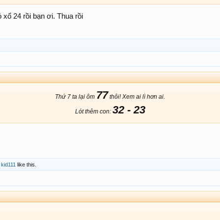
xổ 24 rồi bạn ơi. Thua rồi
77
Thứ 7 ta lại ôm
thôi! Xem ai lì hơn ai.
32 - 23
Lót thêm con:
d
kid111
like this.