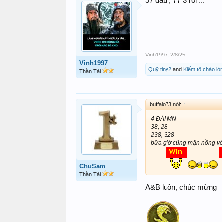
57 đâu , 77 3 rồi ...
Vinh1997
,
2/8/25
Vinh1997
Quỹ tiny2
and
Kiếm tô cháo lò
Thần Tài
buffalo73 nói:
↑
4 ĐÀI MN
38, 28
238, 328
bữa giờ cũng mặn nồng với
ChuSam
Thần Tài
A&B luôn, chúc mừng