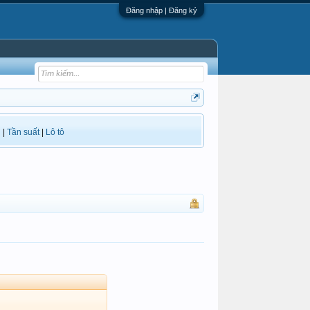
Đăng nhập | Đăng ký
i
|
Tần suất
|
Lô tô