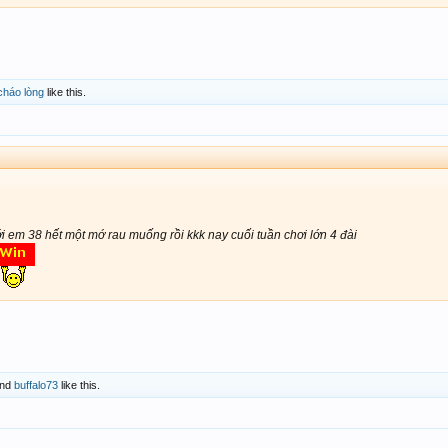
cháo lòng
like this.
 em 38 hết một mớ rau muống rồi kkk nay cuối tuần chơi lớn 4 đài
nd
buffalo73
like this.