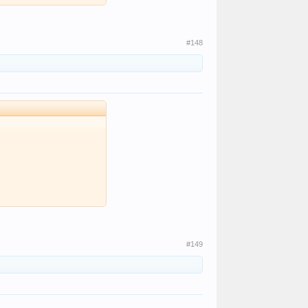
#148
#149