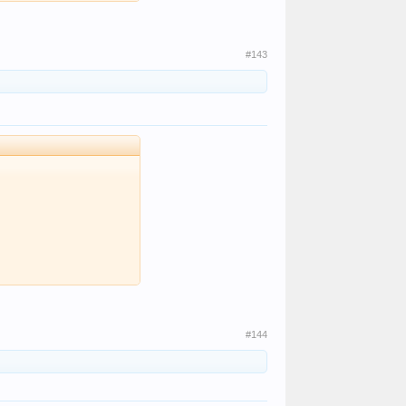
#143
#144