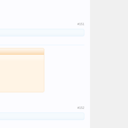
#151
#152