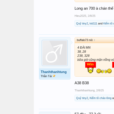
Long an 700 à chán thế
Hieu2025
,
2/8/25
Quỹ tiny2
,
kid111
and
Kiếm tô 
buffalo73 nói:
↑
4 ĐÀI MN
38, 28
238, 328
bữa giờ cũng mặn nồng với
Thanhthanhtung
Thần Tài
A38 B38
Thanhthanhtung
,
2/8/25
Quỹ tiny2
,
Kiếm tô cháo lòng
a