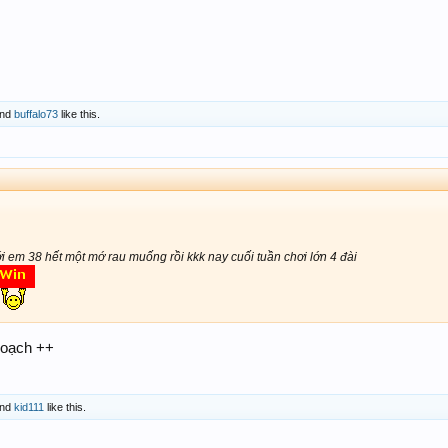
nd
buffalo73
like this.
 em 38 hết một mớ rau muống rồi kkk nay cuối tuần chơi lớn 4 đài
hoạch ++
nd
kid111
like this.