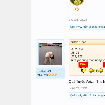
ChuSam
,
2/8/25
Quỹ tiny2
,
Kiếm tô cháo lòng
a
buffalo73 nói:
↑
4 ĐÀI MN
38, 28
238, 328
bữa giờ cũng mặn nồng với
buffalo73
Thần Tài
Quá Tuyệt Vời…. Thu 
buffalo73
,
2/8/25
Quỹ tiny2
,
Kiếm tô cháo lòng
a