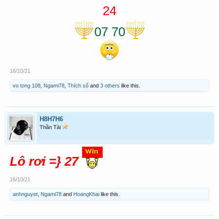
24
07 70
16/10/21
vo tong 108
,
Ngami78
,
Thích số
and
3 others
like this.
H8H7H6
Thần Tài
Lô rơi =} 27
16/10/21
anhnguyet
,
Ngami78
and
HoangKhai
like this.