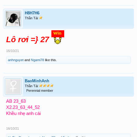
H8H7H6
Thần Tài
Lô rơi =} 27
16/10/21
anhnguyet
and
Ngami78
like this.
BaoMinhAnh
Thần Tài
Perennial member
AB 23_63
X2.23_63_44_52
Khều nhẹ anh cái
16/10/21