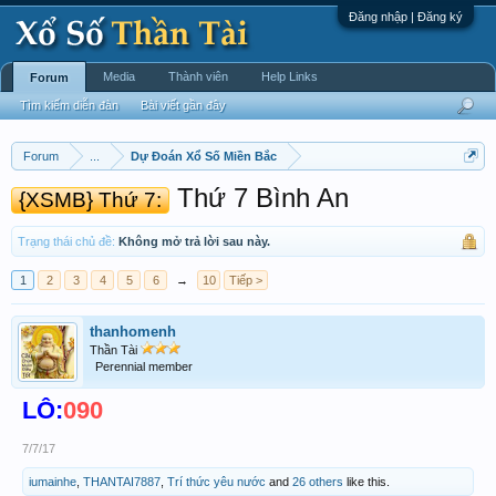
Đăng nhập | Đăng ký
Media
Thành viên
Help Links
Forum
Tìm kiếm diễn đàn
Bài viết gần đây
Forum
...
Dự Đoán Xổ Số Miền Bắc
Thứ 7 Bình An
{XSMB} Thứ 7:
Trạng thái chủ đề:
Không mở trả lời sau này.
1
2
3
4
5
6
→
10
Tiếp >
thanhomenh
Thần Tài
Perennial member
LÔ:
090
7/7/17
iumainhe
,
THANTAI7887
,
Trí thức yêu nước
and
26 others
like this.