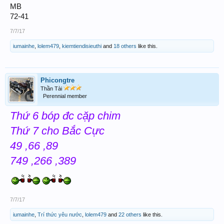
MB
72-41
7/7/17
iumainhe
,
lolem479
,
kiemtiendisieuthi
and
18 others
like this.
Phicongtre
Thần Tài
Perennial member
Thứ 6 bóp đc cặp chim
Thứ 7 cho Bắc Cực
49 ,66 ,89
749 ,266 ,389
7/7/17
iumainhe
,
Trí thức yêu nước
,
lolem479
and
22 others
like this.