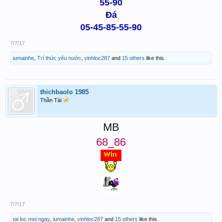
55-90
Đá
05-45-85-55-90
7/7/17
iumainhe
,
Trí thức yêu nước
,
vinhloc287
and
15 others
like this.
thichbaolo 1985
Thần Tài
MB
68_86
7/7/17
tai loc moi ngay
,
iumainhe
,
vinhloc287
and
15 others
like this.