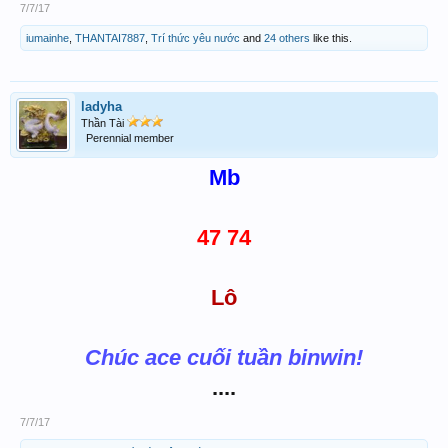
7/7/17
iumainhe
,
THANTAI7887
,
Trí thức yêu nước
and
24 others
like this.
ladyha
Thần Tài
Perennial member
Mb
47 74
Lô
Chúc ace cuối tuần binwin!
....
7/7/17