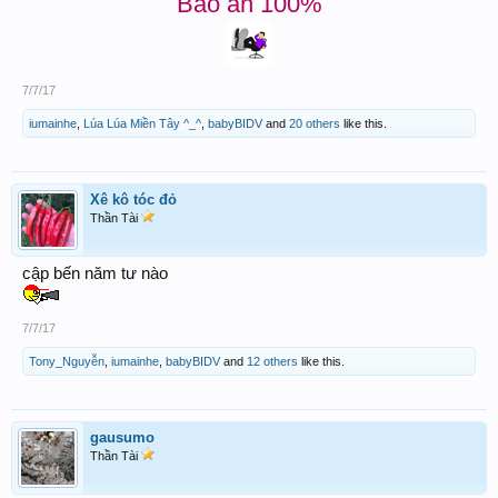
Bao an 100%
7/7/17
iumainhe
,
Lúa Lúa Miền Tây ^_^
,
babyBIDV
and
20 others
like this.
Xê kô tóc đỏ
Thần Tài
cập bến năm tư nào
7/7/17
Tony_Nguyễn
,
iumainhe
,
babyBIDV
and
12 others
like this.
gausumo
Thần Tài