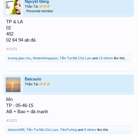
Nguyệt Bằng
Thần Tài
Perennial member
TP & LA
02
402
02 64 94 ab đá
4/12/21
truong giao chu
,
Nhatminhnguyen
,
Tiền Tui Mà Chú Lụm
and
13 others
like this.
Batcaulo
Thần Tài
Mn
TP : 05-46-15
AB + Bao + đá mạnh
4/12/21
duhunx999
,
Tiền Tui Mà Chú Lụm
,
TâmTường
and
9 others
like this.