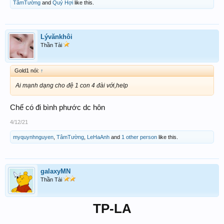
TâmTường
and
Quý Hợi
like this.
Lývănkhôi
Thần Tài
Gold1 nói:
↑
Ai mạnh dạng cho đệ 1 con 4 đài với,help
Chế có đi bình phước dc hôn
4/12/21
myquynhnguyen
,
TâmTường
,
LeHaAnh
and
1 other person
like this.
galaxyMN
Thần Tài
TP-LA