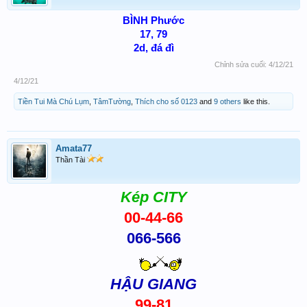
BÌNH Phước
17, 79
2d, đá đì
Chỉnh sửa cuối:
4/12/21
4/12/21
Tiền Tui Mà Chú Lụm
,
TâmTường
,
Thích cho số 0123
and
9 others
like this.
Amata77
Thần Tài
Kép CITY
00-44-66
066-566
HẬU GIANG
99-81