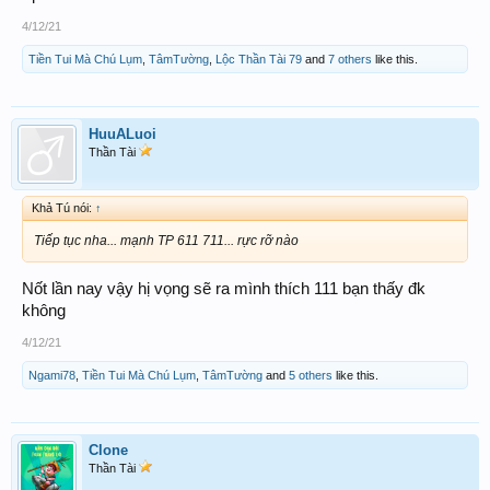
4/12/21
Tiền Tui Mà Chú Lụm
,
TâmTường
,
Lộc Thần Tài 79
and
7 others
like this.
HuuALuoi
Thần Tài
Khả Tú nói:
↑
Tiếp tục nha... mạnh TP 611 711... rực rỡ nào
Nốt lần nay vậy hị vọng sẽ ra mình thích 111 bạn thấy đk
không
4/12/21
Ngami78
,
Tiền Tui Mà Chú Lụm
,
TâmTường
and
5 others
like this.
Clone
Thần Tài