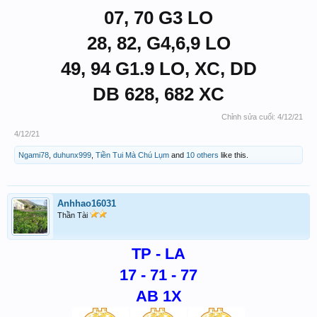
07, 70 G3 LO
28, 82, G4,6,9 LO
49, 94 G1.9 LO, XC, DD
DB 628, 682 XC
Chỉnh sửa cuối:
4/12/21
4/12/21
Ngami78
,
duhunx999
,
Tiền Tui Mà Chú Lụm
and
10 others
like this.
Anhhao16031
Thần Tài
TP - LA
17 - 71 - 77
AB 1X