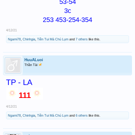
53-54
3c
253 453-254-354
4/12/21
Ngami78
,
Chinhgia
,
Tiền Tui Mà Chú Lụm
and
7 others
like this.
HuuALuoi
Thần Tài
TP - LA
111
4/12/21
Ngami78
,
Chinhgia
,
Tiền Tui Mà Chú Lụm
and
6 others
like this.