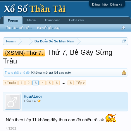
Đăng nhập | Đăng ký
Media
Thành viên
Help Links
Forum
Tìm kiếm diễn đàn
Bài viết gần đây
Forum
...
Dự Đoán Xổ Số Miền Nam
Thứ 7, Bẻ Gãy Sừng
{XSMN} Thứ 7:
Trâu
Trạng thái chủ đề:
Không mở trả lời sau này.
< Trước
1
2
3
4
5
6
→
8
Tiếp >
HuuALuoi
Thần Tài
Nên theo tiếp 11 không đây thua con đó nhiều rồi ak
4/12/21