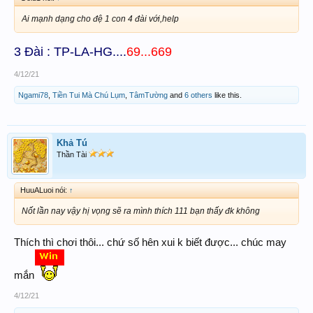
Ai mạnh dạng cho đệ 1 con 4 đài với,help
3 Đài : TP-LA-HG....
69...669
4/12/21
Ngami78
,
Tiền Tui Mà Chú Lụm
,
TâmTường
and
6 others
like this.
Khả Tú
Thần Tài
HuuALuoi nói:
↑
Nốt lần nay vậy hị vọng sẽ ra mình thích 111 bạn thấy đk không
Thích thì chơi thôi... chứ số hên xui k biết được... chúc may
mắn
4/12/21