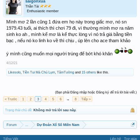
saigonxua
Thần Tài
Enthusiastic member
Mình mơ 2 lần cũng 1 đứa em họ này trong giấc mơ, nó sn
1979.43 tuổi, ai thích thì chơi 79 đi, vì thường mình mơ ra năm
sinh ko ah , mình kể mơ là kể thực lòng vì nó trả giá bằng tiền
bạc , nếu nó ko linh ko về thì chịu , úp lên cho ace tham khảo
ý mình cũng muốn mọi người trúng để bớt khó khăn
4/12/21
Likesolo
,
Tiền Tui Mà Chú Lụm
,
TâmTường
and
15 others
like this.
(Bạn phải Đăng nhập hoặc Đăng ký để trả lời bài viết.)
< Trước
1
2
3
4
5
6
→
8
Tiếp >
Trạng thái chủ đề:
Không mở trả lời sau này.
Forum
...
Dự Đoán Xổ Số Miền Nam
Tiếng Việt
Liên hệ
Trợ giúp