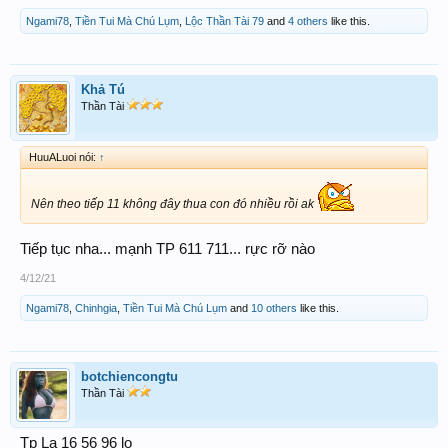
Ngami78
,
Tiền Tui Mà Chú Lụm
,
Lộc Thần Tài 79
and
4 others
like this.
Khả Tú
Thần Tài
HuuALuoi nói:
↑
Nên theo tiếp 11 không đây thua con đó nhiều rồi ak
Tiếp tục nha... mạnh TP 611 711... rực rỡ nào
4/12/21
Ngami78
,
Chinhgia
,
Tiền Tui Mà Chú Lụm
and
10 others
like this.
botchiencongtu
Thần Tài
Tp La 16 56 96 lo