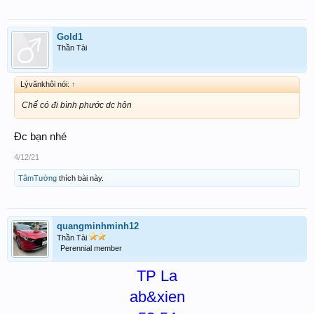
Gold1
Thần Tài
Lývănkhôi nói:
↑
Chế có đi bình phước dc hôn
Đc bạn nhé
4/12/21
TâmTường
thích bài này.
quangminhminh12
Thần Tài
Perennial member
TP La
ab&xien