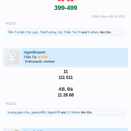
399-499
Chỉnh sửa cuối:
4/12/21
4/12/21
Tiền Tui Mà Chú Lụm
,
TâmTường
,
Lộc Thần Tài 79
and
9 others
like this.
nganthoamt
Thần Tài
Enthusiastic member
11
111 511
AB, Đá
11 28 68
4/12/21
truong giao chu
,
galaxyMN
,
Ngami78
and
17 others
like this.