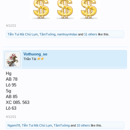
4/12/21
Tiền Tui Mà Chú Lụm
,
TâmTường
,
namhuynhdao
and
11 others
like this.
Vothuong_so
Thần Tài
Hg
AB 78
Lô 95
Sg
AB 85
XC 085. 563
Lô 63
4/12/21
Ngami78
,
Tiền Tui Mà Chú Lụm
,
TâmTường
and
10 others
like this.