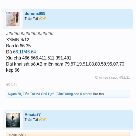
duhunx999
Thần Tài
####################
XSMN 4/12
Bao lô 66.35
Đá
66.11/46.64
Xỉu chủ 466.566.411.511.391.491
Đại khai sát số AB miền nam 79.97.19.91.08.80.59.95.07.70
kép 66
Chỉnh sửa cuối:
4/12/21
4/12/21
Ngami78
,
Tiền Tui Mà Chú Lụm
,
TâmTường
and
6 others
like this.
Amata77
Thần Tài
Gold1 nói:
↑