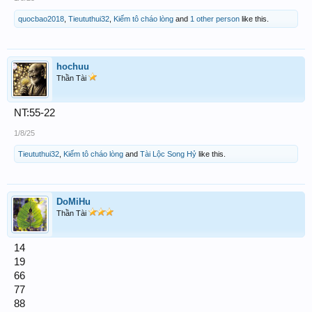
quocbao2018
,
Tieututhui32
,
Kiếm tô cháo lòng
and
1 other person
like this.
hochuu
Thần Tài
NT:55-22
1/8/25
Tieututhui32
,
Kiếm tô cháo lòng
and
Tài Lộc Song Hỷ
like this.
DoMiHu
Thần Tài
14
19
66
77
88