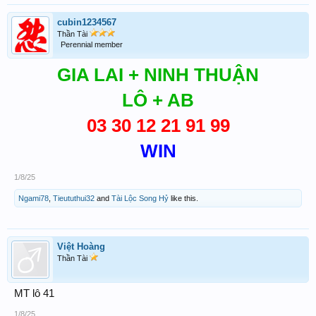
cubin1234567
Thần Tài
Perennial member
GIA LAI + NINH THUẬN
LÔ + AB
03 30 12 21 91 99
WIN
1/8/25
Ngami78
,
Tieututhui32
and
Tài Lộc Song Hỷ
like this.
Việt Hoàng
Thần Tài
MT lô 41
1/8/25