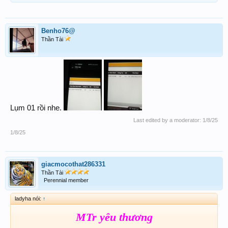
Benho76@
Thần Tài
Lụm 01 rồi nhe.
Last edited by a moderator:
1/8/25
1/8/25
giacmocothat286331
Thần Tài
Perennial member
ladyha nói:
↑
MTr yêu thương