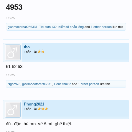
4953
1/8/25
giacmocothat286331
,
Tieututhui32
,
Kiếm tô cháo lòng
and
1 other person
like this.
tho
Thần Tài
61 62 63
1/8/25
Ngami78
,
giacmocothat286331
,
Tieututhui32
and
1 other person
like this.
Phong2021
Thần Tài
đù.. độc thủ mn. về A mt..ghê thiệt.