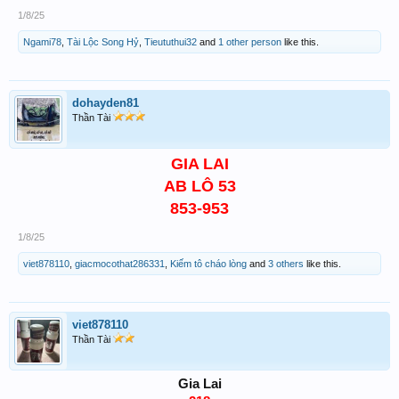
1/8/25
Ngami78
,
Tài Lộc Song Hỷ
,
Tieututhui32
and
1 other person
like this.
dohayden81
Thần Tài
GIA LAI
AB LÔ 53
853-953
1/8/25
viet878110
,
giacmocothat286331
,
Kiếm tô cháo lòng
and
3 others
like this.
viet878110
Thần Tài
Gia Lai