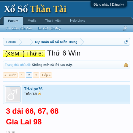
Đăng nhập | Đăng ký
Media
Thành viên
Help Links
Forum
Tìm kiếm diễn đàn
Bài viết gần đây
Forum
...
Dự Đoán Xổ Số Miền Trung
Thứ 6 Win
{XSMT} Thứ 6:
Trạng thái chủ đề:
Không mở trả lời sau này.
< Trước
1
2
3
Tiếp >
TH-xipo36
Thần Tài
3 đài 66, 67, 68
Gia Lai 98
1/8/25