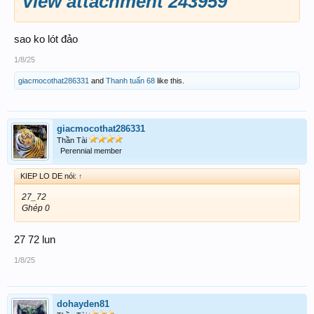
View attachment 243959
sao ko lót đảo
1/8/25
giacmocothat286331
and
Thanh tuấn 68
like this.
giacmocothat286331
Thần Tài
Perennial member
KIEP LO DE nói:
↑
27_72
Ghép 0
27 72 lun
1/8/25
dohayden81