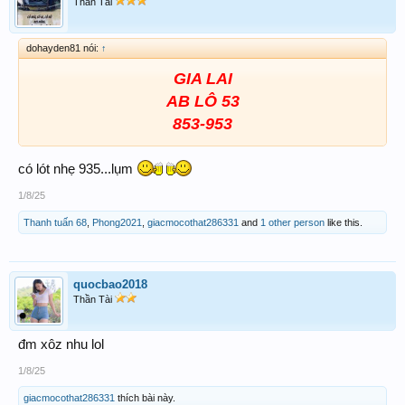
Thần Tài
dohayden81 nói:
↑
GIA LAI
AB LÔ 53
853-953
có lót nhẹ 935...lụm
1/8/25
Thanh tuấn 68
,
Phong2021
,
giacmocothat286331
and
1 other person
like this.
quocbao2018
Thần Tài
đm xôz nhu lol
1/8/25
giacmocothat286331
thích bài này.