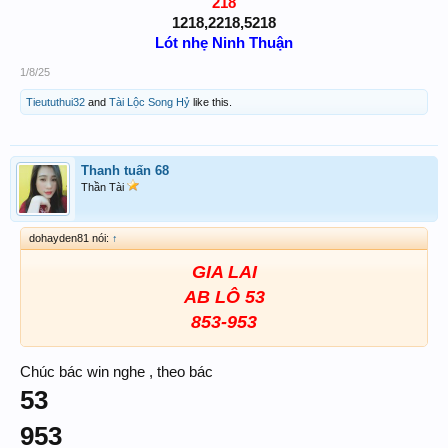
218
1218,2218,5218
Lót nhẹ Ninh Thuận
1/8/25
Tieututhui32
and
Tài Lộc Song Hỷ
like this.
Thanh tuấn 68
Thần Tài
dohayden81 nói:
↑
GIA LAI
AB LÔ 53
853-953
Chúc bác win nghe , theo bác
53
953