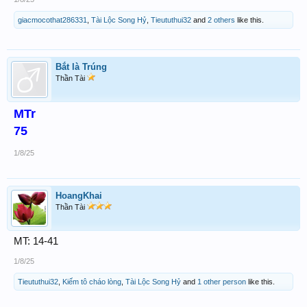
giacmocothat286331
,
Tài Lộc Song Hỷ
,
Tieututhui32
and
2 others
like this.
Bắt là Trúng
Thần Tài
MTr
75
1/8/25
HoangKhai
Thần Tài
MT: 14-41
1/8/25
Tieututhui32
,
Kiếm tô cháo lòng
,
Tài Lộc Song Hỷ
and
1 other person
like this.