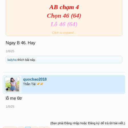
AB chạm 4
Chọn 46 (64)
Lô 46 (64)
Chúc ace may mắn!
Click to expand...
Ngay B 46. Hay
1/8/25
ladyha
thích bài này.
quocbao2018
Thần Tài
lỗ mẹ 6tr
1/8/25
(Bạn phải Đăng nhập hoặc Đăng ký để trả lời bài viết.)