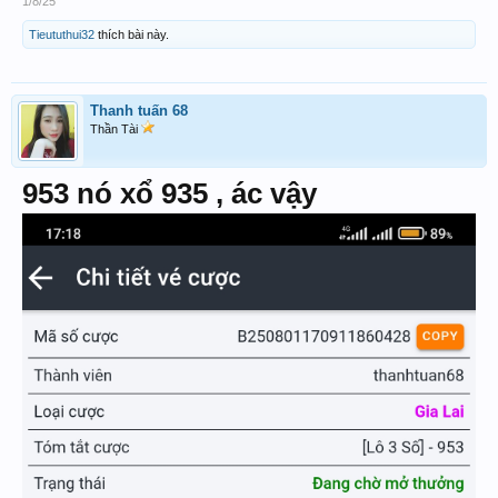
1/8/25
Tieututhui32
thích bài này.
Thanh tuấn 68
Thần Tài
953 nó xổ 935 , ác vậy