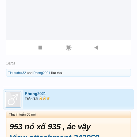
1/8/25
Tieututhui32
and
Phong2021
like this.
Phong2021
Thần Tài
Thanh tuấn 68 nói:
↑
953 nó xổ 935 , ác vậy