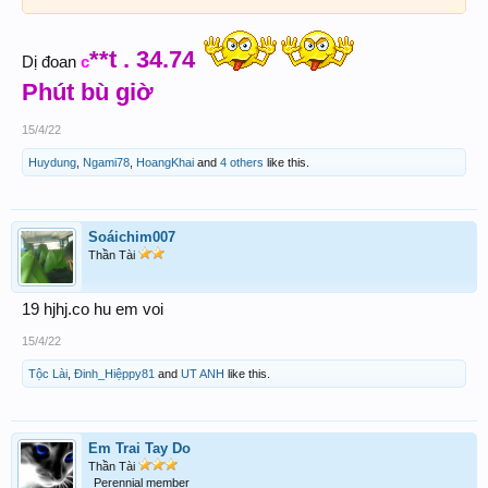
**t . 34.74
Dị đoan
c
Phút bù giờ
15/4/22
Huydung
,
Ngami78
,
HoangKhai
and
4 others
like this.
Soáichim007
Thần Tài
19 hjhj.co hu em voi
15/4/22
Tộc Lài
,
Đinh_Hiệppy81
and
UT ANH
like this.
Em Trai Tay Do
Thần Tài
Perennial member