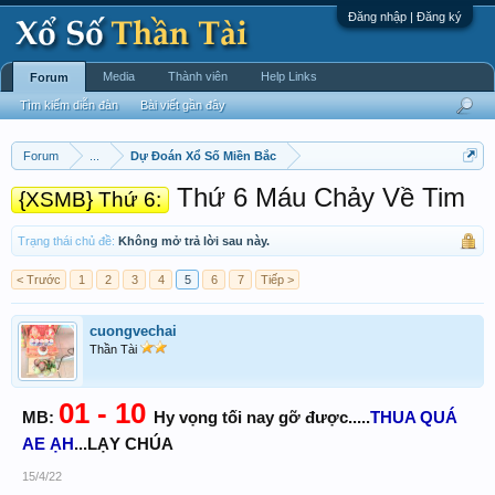
Đăng nhập | Đăng ký
Media
Thành viên
Help Links
Forum
Tìm kiếm diễn đàn
Bài viết gần đây
Forum
...
Dự Đoán Xổ Số Miền Bắc
Thứ 6 Máu Chảy Về Tim
{XSMB} Thứ 6:
Trạng thái chủ đề:
Không mở trả lời sau này.
< Trước
1
2
3
4
5
6
7
Tiếp >
cuongvechai
Thần Tài
01 - 10
MB:
Hy vọng tối nay gỡ được.....
THUA QUÁ
AE ẠH
...LẠY CHÚA
15/4/22