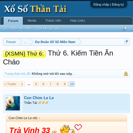
Đăng nhập | Đăng ký
Media
Thành viên
Help Links
Forum
Tìm kiếm diễn đàn
Bài viết gần đây
Forum
...
Dự Đoán Xổ Số Miền Nam
Thứ 6. Kiếm Tiền Ăn
{XSMN} Thứ 6:
Cháo
Trạng thái chủ đề:
Không mở trả lời sau này.
< Trước
1
←
5
6
7
8
9
10
Con Chim Le Le
Thần Tài
Con Chim Le Le nói:
↑
Trà Vinh 33
133