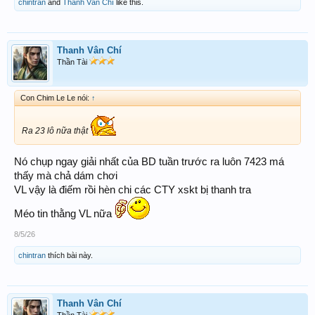
chintran
and
Thanh Vân Chí
like this.
Thanh Vân Chí
Thần Tài
Con Chim Le Le nói:
↑
Ra 23 lô nữa thật
Nó chụp ngay giải nhất của BD tuần trước ra luôn 7423 má
thấy mà chả dám chơi
VL vậy là điếm rồi hèn chi các CTY xskt bị thanh tra
Méo tin thằng VL nữa
8/5/26
chintran
thích bài này.
Thanh Vân Chí