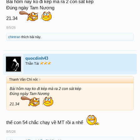
Bài hôm nay ko đi kép mà ra 2 con sát kép
Đúng ngày Tam Nương
21.34
8/5/26
chintran
thích bài này.
quocdinh43
Thần Tài
Thanh Vân Chí nói:
↑
Bài hôm nay ko đi kép mà ra 2 con sát kép
Đúng ngày Tam Nương
21.34
thế con 54 chắc chạy về MT rồi a nhể
8/5/26