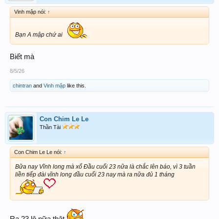
Vinh mập nói:
↑
Bạn A mập chứ ai
Biết mà
8/5/26
chintran
and
Vinh mập
like this.
Con Chim Le Le
Thần Tài
Con Chim Le Le nói:
↑
Bữa nay Vĩnh long mà xổ Đầu cuối 23 nữa là chắc lên báo, vì 3 tuần
liền tiếp đài vĩnh long đầu cuối 23 nay mà ra nữa đủ 1 tháng