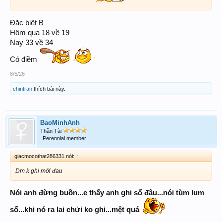
Đặc biệt B
Hôm qua 18 về 19
Nay 33 về 34
Có điềm
8/5/26
chintran
thích bài này.
BaoMinhAnh
Thần Tài
Perennial member
giacmocothat286331 nói:
↑
Dm k ghi mới đau
Nói anh đừng buồn...e thấy anh ghi số đâu...nói tùm lum
số...khi nó ra lai chửi ko ghi...mệt quá