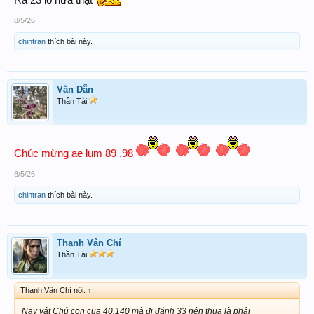
Ra 23 lô nữa thật
8/5/26
chintran
thích bài này.
Văn Dẫn
Thần Tài
Chúc mừng ae lụm 89 ,98
8/5/26
chintran
thích bài này.
Thanh Vân Chí
Thần Tài
Thanh Vân Chí nói:
↑
Nay vật Chủ con cua 40.140 mà đi đánh 33 nên thua là phải