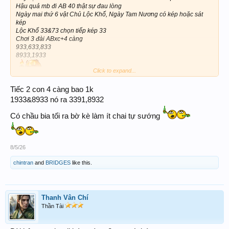
Hậu quả mb đi AB 40 thật sự đau lòng
Ngày mai thứ 6 vật Chủ Lộc Khố, Ngày Tam Nương có kép hoặc sát
kép
Lộc Khố 33&73 chọn tiếp kép 33
Chơi 3 đài ABxc+4 càng
933,633,833
8933,1933
Click to expand...
Tiếc 2 con 4 càng bao 1k
1933&8933 nó ra 3391,8932
Có chầu bia tối ra bờ kè làm ít chai tự sướng
8/5/26
chintran
and
BRIDGES
like this.
Thanh Vân Chí
Thần Tài