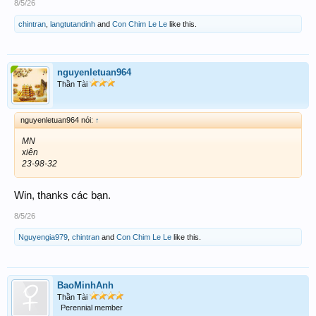
8/5/26
chintran
,
langtutandinh
and
Con Chim Le Le
like this.
nguyenletuan964
Thần Tài
nguyenletuan964 nói:
↑
MN
xiên
23-98-32
Win, thanks các bạn.
8/5/26
Nguyengia979
,
chintran
and
Con Chim Le Le
like this.
BaoMinhAnh
Thần Tài
Perennial member