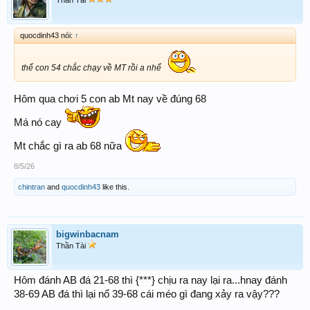
Thần Tài
quocdinh43 nói:
↑
thế con 54 chắc chạy về MT rồi a nhể
Hôm qua chơi 5 con ab Mt nay về đúng 68
Má nó cay
Mt chắc gì ra ab 68 nữa
8/5/26
chintran
and
quocdinh43
like this.
bigwinbacnam
Thần Tài
Hôm đánh AB đá 21-68 thì {***} chịu ra nay lại ra...hnay đánh
38-69 AB đá thì lại nổ 39-68 cái méo gì đang xảy ra vậy???