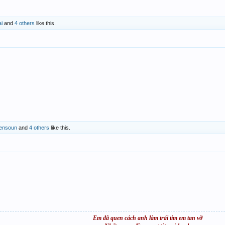
i
and
4 others
like this.
ensoun
and
4 others
like this.
Em đã quen cách anh làm trái tim em tan vỡ