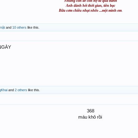
Những con đề con nợ từ quả banh
Anh dành hết thời gian, tiền bạc
Bữa cơm chiều nhạt nhẽo ...một mình em
.
mật
and
10 others
like this.
NGÀY
gKhai
and
2 others
like this.
368
máu khô rồi ​