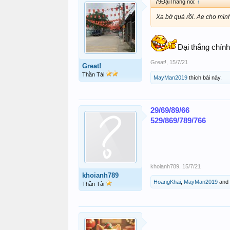
79ĐạiThắng nói:
↑
Xa bờ quá rồi. Ae cho mìn
Đại thắng chính
Great!
,
15/7/21
Great!
Thần Tài
MayMan2019
thích bài này.
29/69/89/66
529/869/789/766
khoianh789
,
15/7/21
khoianh789
HoangKhai
,
MayMan2019
and
Thần Tài