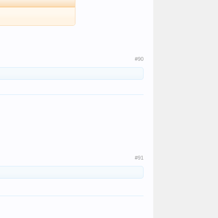
#90
#91