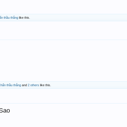
n thầu thắng
like this.
hấn thầu thắng
and
2 others
like this.
Sao