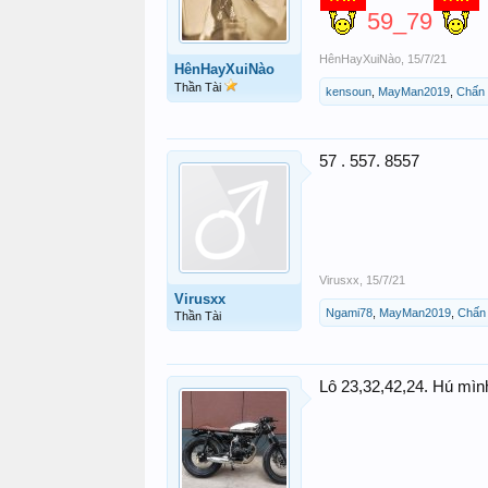
59_79
HênHayXuiNào
,
15/7/21
HênHayXuiNào
Thần Tài
kensoun
,
MayMan2019
,
Chấn 
57 . 557. 8557
Virusxx
,
15/7/21
Virusxx
Ngami78
,
MayMan2019
,
Chấn 
Thần Tài
Lô 23,32,42,24. Hú mìn