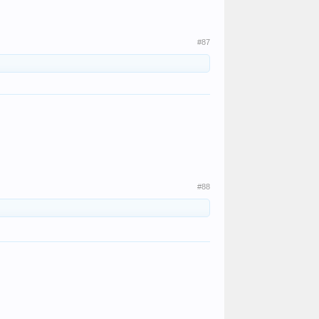
#87
#88