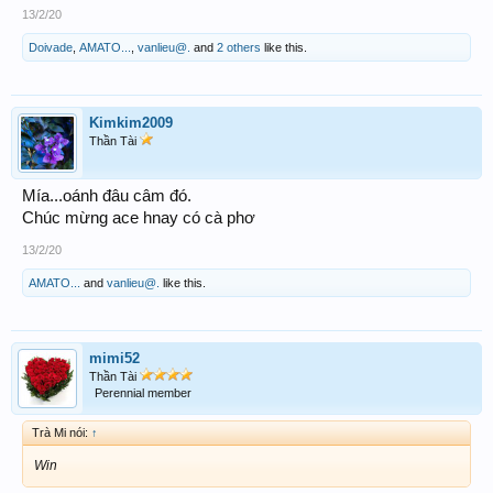
13/2/20
Doivade
,
AMATO...
,
vanlieu@.
and
2 others
like this.
Kimkim2009
Thần Tài
Mía...oánh đâu câm đó.
Chúc mừng ace hnay có cà phơ
13/2/20
AMATO...
and
vanlieu@.
like this.
mimi52
Thần Tài
Perennial member
Trà Mi nói:
↑
Win