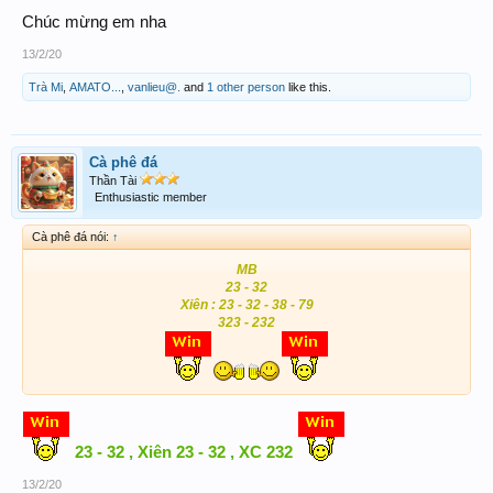
Chúc mừng em nha
13/2/20
Trà Mi
,
AMATO...
,
vanlieu@.
and
1 other person
like this.
Cà phê đá
Thần Tài
Enthusiastic member
Cà phê đá nói:
↑
MB
23 - 32
Xiên : 23 - 32 - 38 - 79
323 - 232
23 - 32 , Xiên 23 - 32 , XC 232
13/2/20