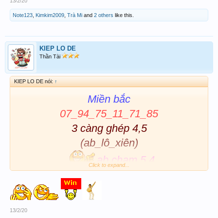
13/2/20
Note123
,
Kimkim2009
,
Trà Mi
and
2 others
like this.
KIEP LO DE
Thần Tài
KIEP LO DE nói:
↑
Miền bắc
07_94_75_11_71_85
3 càng ghép 4,5
(ab_lô_xiên)
ab chạm 5,4
Click to expand...
13/2/20