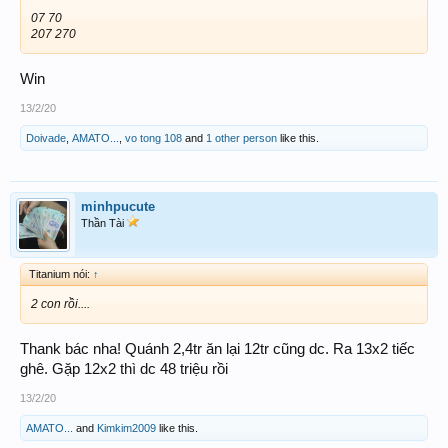
07 70
207 270
Win
13/2/20
Doivade
,
AMATO...
,
vo tong 108
and
1 other person
like this.
minhpucute
Thần Tài
Titanium nói:
↑
2 con rồi....
Thank bác nha! Quánh 2,4tr ăn lại 12tr cũng dc. Ra 13x2 tiếc
ghê. Gặp 12x2 thì dc 48 triệu rồi
13/2/20
AMATO...
and
Kimkim2009
like this.