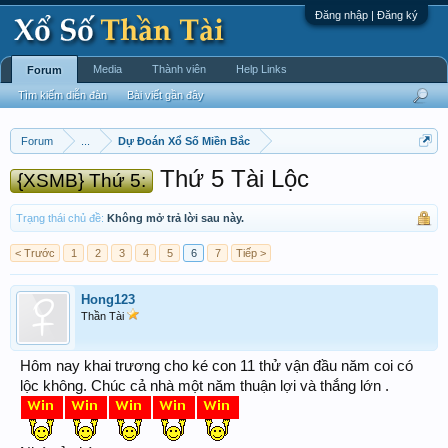
Đăng nhập | Đăng ký
Media
Thành viên
Help Links
Forum
Tìm kiếm diễn đàn
Bài viết gần đây
Forum
...
Dự Đoán Xổ Số Miền Bắc
Thứ 5 Tài Lộc
{XSMB} Thứ 5:
Trạng thái chủ đề:
Không mở trả lời sau này.
< Trước
1
2
3
4
5
6
7
Tiếp >
Hong123
Thần Tài
Hôm nay khai trương cho ké con 11 thử vận đầu năm coi có
lộc không. Chúc cả nhà một năm thuận lợi và thắng lớn .