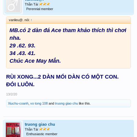
Thần Tài
Perennial member
vanlieu@. nói:
↑
MB.có 2 dàn đá Ace tham khảo thích thì chơi
nha.
29 .62. 93.
34 .43. 41.
Chúc Ace May Mắn.
RÙI XONG...2 DÀN MỔI DÀN CÓ MỘT CON.
ĐÓI LUÔN.
13/2/20
Xiuchu-coanh
,
vo tong 108
and
truong giao chu
like this.
truong giao chu
Thần Tài
Enthusiastic member