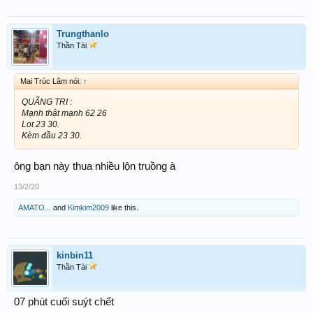
Trungthanlo
Thần Tài
Mai Trúc Lâm nói:
↑
QUÃNG TRI :
Mạnh thật mạnh 62 26
Lot 23 30.
Kèm đầu 23 30.
ông bạn này thua nhiều lộn truồng à
13/2/20
AMATO...
and
Kimkim2009
like this.
kinbin11
Thần Tài
07 phút cuối suýt chết