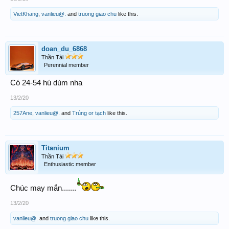
VietKhang
,
vanlieu@.
and
truong giao chu
like this.
doan_du_6868
Thần Tài
Perennial member
Có 24-54 hú dùm nha
13/2/20
257Ane
,
vanlieu@.
and
Trúng or tạch
like this.
Titanium
Thần Tài
Enthusiastic member
Chúc may mắn.......
13/2/20
vanlieu@.
and
truong giao chu
like this.