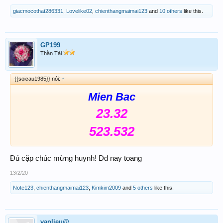
giacmocothat286331
,
Lovelike02
,
chienthangmaimai123
and
10 others
like this.
GP199
Thần Tài
{{soicau1985}} nói:
↑
Mien Bac
23.32
523.532
Đủ cặp chúc mừng huynh! Dđ nay toang
13/2/20
Note123
,
chienthangmaimai123
,
Kimkim2009
and
5 others
like this.
vanlieu@.