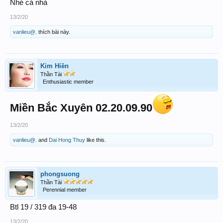
Nhé cả nhà
13/2/20
vanlieu@.
thích bài này.
Kim Hiền
Thần Tài
Enthusiastic member
Miền Bắc Xuyên 02.20.09.90
13/2/20
vanlieu@.
and
Dai Hong Thuy
like this.
phongsuong
Thần Tài
Perennial member
Btl 19 / 319 đa 19-48
13/2/20