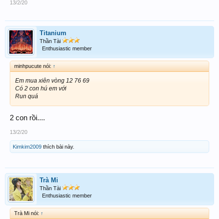
13/2/20
Titanium
Thần Tài
Enthusiastic member
minhpucute nói:
↑
Em mua xiên vòng 12 76 69
Có 2 con hú em với
Run quá
2 con rồi....
13/2/20
Kimkim2009
thích bài này.
Trà Mi
Thần Tài
Enthusiastic member
Trà Mi nói:
↑