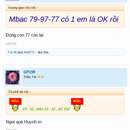
truong giao chu nói:
↑
Mbac 79-97-77 có 1 em là OK rồi
Đúng con 77 còn lại
13/2/20
Trà Mi
and
AMATO...
like this.
GP199
Thần Tài
Cà phê đá nói:
↑
23 - 32 , Xiên 23 - 32 , XC 232
Ngọt quá Huynh ơi