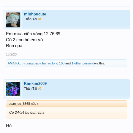
minhpucute
Thần Tài
Em mua xiên vòng 12 76 69
Có 2 con hú em với
Run quá
13/2/20
AMATO...
,
truong giao chu
,
vo tong 108
and
1 other person
like this.
Kimkim2009
Thần Tài
doan_du_6868 nói:
↑
Có 24-54 hú dùm nha
Hú