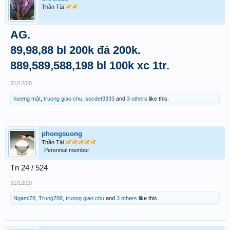
Thần Tài
AG.
89,98,88 bl 200k đá 200k.
889,589,588,198 bl 100k xc 1tr.
31/12/20
hương mật
,
truong giao chu
,
socdet3333
and
3 others
like this.
phongsuong
Thần Tài
Perennial member
Tn 24 / 524
31/12/20
Ngami78
,
Trung788
,
truong giao chu
and
3 others
like this.