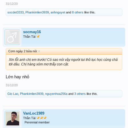
31/12/20
socdet3333
,
Phankimlien3939
,
anhnguyet
and
8 others
like this.
socmay16
Thần Tài
Cơm ngày 2 bửa nói:
↑
Xin lỗi anh chị em trước! Có sao nói vậy người tui thô tục học củng chả
tới đâu. Chị hàng xóm mơ thấy con cặt.
Lớn hay nhỏ
31/12/20
Gio Lao
,
Phankimlien3939
,
nguyenhoa256a
and
3 others
like this.
VanLoc1989
Thần Tài
Perennial member