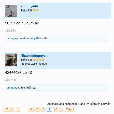
anhduy444
Thần Tài
96,,97 có hú dùm ae
31/12/20
anhnguyet
and
socmay16
like this.
Nhatminhnguyen
Thần Tài
Enthusiastic member
424₫442+ có 43
31/12/20
anhnguyet
thích bài này.
(Bạn phải Đăng nhập hoặc Đăng ký để trả lời bài viết.)
< Trước
1
←
6
7
8
9
10
11
Tiếp >