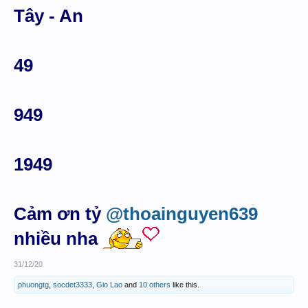
Tây - An
49
949
1949
Cảm ơn tỷ
@thoainguyen639
nhiều nha
31/12/20
phuongtg
,
socdet3333
,
Gio Lao
and
10 others
like this.