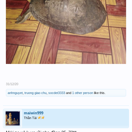
31/12/20
anhnguyet
,
truong giao chu
,
socdet3333
and
1 other person
like this.
maiwin999
Thần Tài