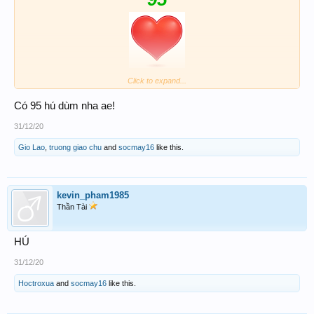
419
Click to expand...
Ai biết sao là sao...
Có 95 hú dùm nha ae!
31/12/20
Gio Lao
,
truong giao chu
and
socmay16
like this.
kevin_pham1985
Thần Tài
HÚ
31/12/20
Hoctroxua
and
socmay16
like this.