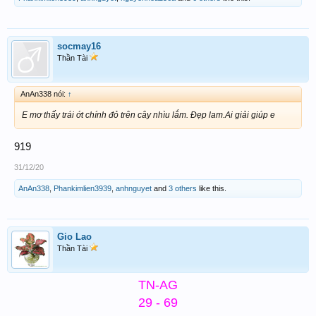
socmay16
Thần Tài
AnAn338 nói:
↑
E mơ thấy trái ớt chính đỏ trên cây nhìu lắm. Đẹp lam.Ai giải giúp e
919
31/12/20
AnAn338
,
Phankimlien3939
,
anhnguyet
and
3 others
like this.
Gio Lao
Thần Tài
TN-AG
29 - 69