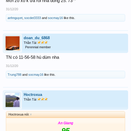
Mới zo xô k ưa rồi nha đồng 25. 73**
31/12/20
anhnguyet
,
socdet3333
and
socmay16
like this.
doan_du_6868
Thần Tài
Perennial member
TN có 11-56-58 hú dùm nha
31/12/20
Trung788
and
socmay16
like this.
Hoctroxua
Thần Tài
Hoctroxua nói:
↑
An Giang
95