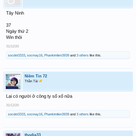
Tây Ninh
37
Ngày thứ 2
Win thôi
31/12/20
socdet3333
,
socmay16
,
Phankimlien3939
and
3 others
like this.
Niềm Tin 72
Thần Tài
Lại có người ở công ty sổ xố nữa
31/12/20
socdet3333
,
socmay16
,
Phankimlien3939
and
3 others
like this.
thodia33