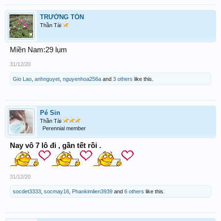
TRƯỜNG TỒN
Thần Tài
Miền Nam:29 lụm
31/12/20
Gio Lao
,
anhnguyet
,
nguyenhoa256a
and
3 others
like this.
Pé Sin
Thần Tài
Perennial member
Nay vô 7 lô đi , gần tết rồi .
31/12/20
socdet3333
,
socmay16
,
Phankimlien3939
and
6 others
like this.