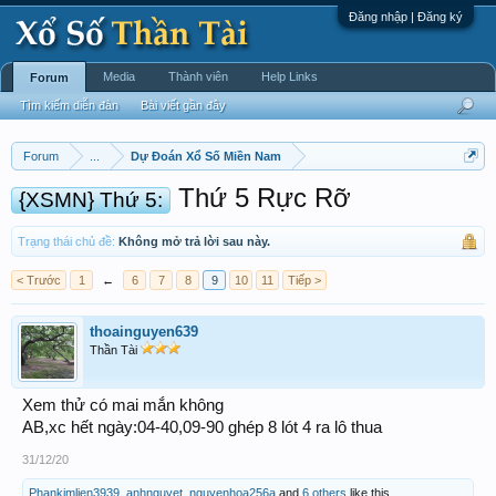
Đăng nhập | Đăng ký
Media
Thành viên
Help Links
Forum
Tìm kiếm diễn đàn
Bài viết gần đây
Forum
...
Dự Đoán Xổ Số Miền Nam
Thứ 5 Rực Rỡ
{XSMN} Thứ 5:
Trạng thái chủ đề:
Không mở trả lời sau này.
< Trước
1
←
6
7
8
9
10
11
Tiếp >
thoainguyen639
Thần Tài
Xem thử có mai mắn không
AB,xc hết ngày:04-40,09-90 ghép 8 lót 4 ra lô thua
31/12/20
Phankimlien3939
,
anhnguyet
,
nguyenhoa256a
and
6 others
like this.