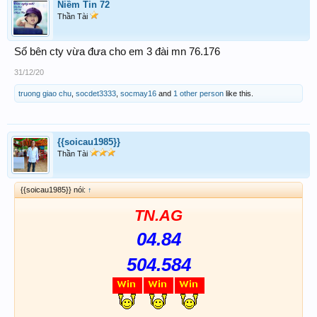
Niềm Tin 72
Thần Tài
Số bên cty vừa đưa cho em 3 đài mn 76.176
31/12/20
truong giao chu
,
socdet3333
,
socmay16
and
1 other person
like this.
{{soicau1985}}
Thần Tài
{{soicau1985}} nói:
↑
TN.AG
04.84
504.584