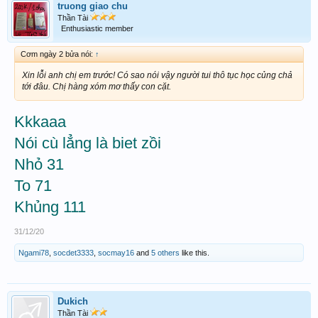
truong giao chu
Thần Tài
Enthusiastic member
Cơm ngày 2 bửa nói:
↑
Xin lỗi anh chị em trước! Có sao nói vậy người tui thô tục học củng chả
tới đâu. Chị hàng xóm mơ thấy con cặt.
Kkkaaa
Nói cù lẳng là biet zồi
Nhỏ 31
To 71
Khủng 111
31/12/20
Ngami78
,
socdet3333
,
socmay16
and
5 others
like this.
Dukich
Thần Tài