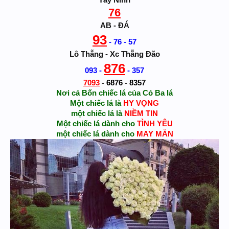
Tây Ninh
76
AB - ĐÁ
93
- 76 - 57
Lô Thẵng - Xc Thẵng Đão
876
093 -
- 357
7093
- 6876 - 8357
Nơi cả Bốn chiếc lá của Cỏ Ba lá
Một chiếc lá là
HY VỌNG
một chiếc lá là
NIỀM TIN
Một chiếc lá dành cho
TÌNH YÊU
một chiếc lá dành cho
MAY MẮN