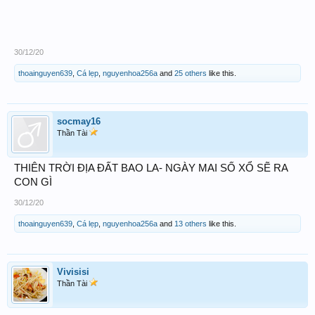
30/12/20
thoainguyen639
,
Cá lẹp
,
nguyenhoa256a
and
25 others
like this.
socmay16
Thần Tài
THIÊN TRỜI ĐỊA ĐẤT BAO LA- NGÀY MAI SỐ XỔ SẼ RA
CON GÌ
30/12/20
thoainguyen639
,
Cá lẹp
,
nguyenhoa256a
and
13 others
like this.
Vivisisi
Thần Tài