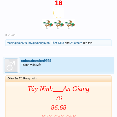
16
30/12/20
thoainguyen639
,
myquynhnguyen
,
Tâm 1368
and
28 others
like this.
soicaubamien9595
Thành Viên Mới
Giáo Sư Tờ Rung nói:
↑
Tây Ninh___An Giang
76
86.68
876.486.468