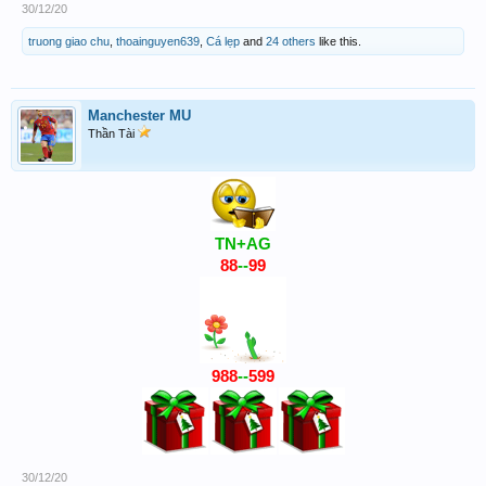
30/12/20
truong giao chu
,
thoainguyen639
,
Cá lẹp
and
24 others
like this.
Manchester MU
Thần Tài
TN+AG
88
--
99
988
--
599
30/12/20