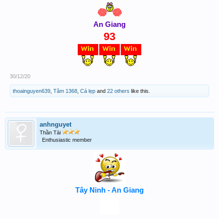
An Giang
93
30/12/20
thoainguyen639
,
Tâm 1368
,
Cá lẹp
and
22 others
like this.
anhnguyet
Thần Tài
Enthusiastic member
Tây Ninh - An Giang