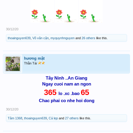
30/12/20
thoainguyen639
,
Võ văn cận
,
myquynhnguyen
and
26 others
like this.
hương mật
Thần Tài
Tây Ninh ..An Giang
Ngay cuoi nam an ngon
365
65
lo .xc .bao
Chac phai co nhe hoi dong
30/12/20
Tâm 1368
,
thoainguyen639
,
Cá lẹp
and
27 others
like this.