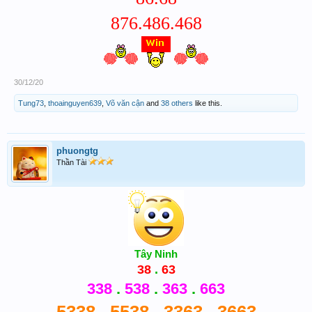
876.486.468
30/12/20
Tung73
,
thoainguyen639
,
Võ văn cận
and
38 others
like this.
phuongtg
Thần Tài
Tây Ninh
38
.
63
338
.
538
.
363
.
663