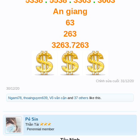
5338
.
5538
.
3363
.
3663
An giang
63
263
3263.7263
Chỉnh sửa cuối:
31/12/20
30/12/20
Ngami78
,
thoainguyen639
,
Võ văn cận
and
37 others
like this.
Pé Sin
Thần Tài
Perennial member