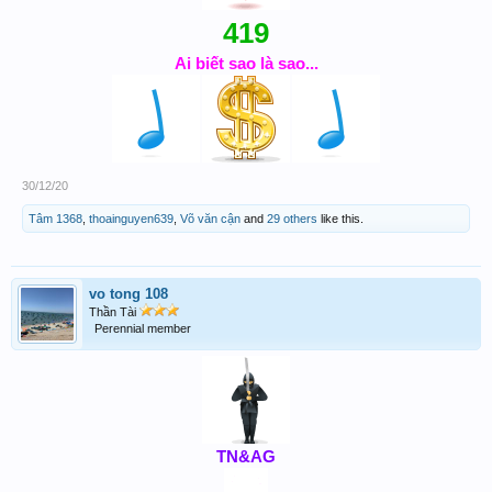
419
Ai biết sao là sao...
30/12/20
Tâm 1368
,
thoainguyen639
,
Võ văn cận
and
29 others
like this.
vo tong 108
Thần Tài
Perennial member
TN&AG