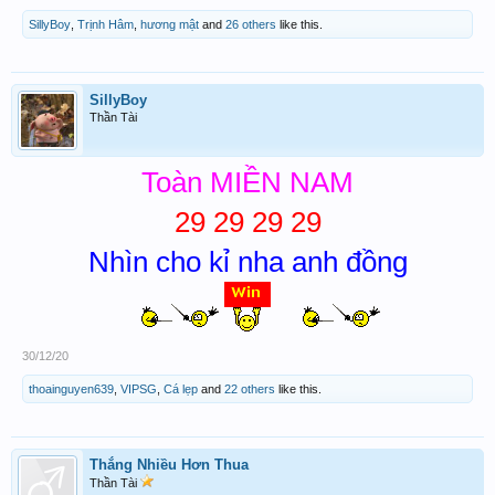
SillyBoy
,
Trịnh Hâm
,
hương mật
and
26 others
like this.
SillyBoy
Thần Tài
Toàn MIỀN NAM
29 29 29 29
Nhìn cho kỉ nha anh đồng
30/12/20
thoainguyen639
,
VIPSG
,
Cá lẹp
and
22 others
like this.
Thắng Nhiều Hơn Thua
Thần Tài