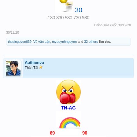
30
130.330.530.730.930
Chỉnh sửa cuối:
30/12/20
30/12/20
thoainguyen639
,
Võ văn cận
,
myquynhnguyen
and
32 others
like this.
Authienvu
Thần Tài
TN-AG
69
96