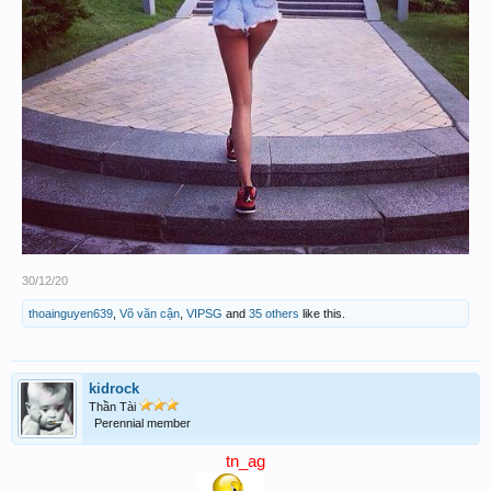
30/12/20
thoainguyen639
,
Võ văn cận
,
VIPSG
and
35 others
like this.
kidrock
Thần Tài
Perennial member
tn_ag