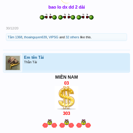
bao lo dx dd 2 dài
30/12/20
Tâm 1368
,
thoainguyen639
,
VIPSG
and
32 others
like this.
Em tên Tài
Thần Tài
MIỀN NAM
03
303