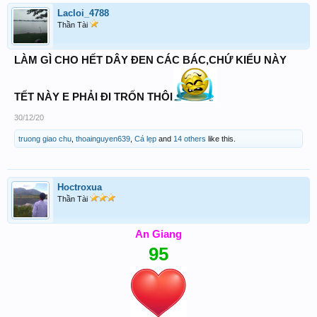
Lacloi_4788
Thần Tài
LÀM GÌ CHO HẾT DÂY ĐEN CÁC BÁC,CHỨ KIỂU NÀY
TẾT NÀY E PHẢI ĐI TRỐN THÔI
30/12/20
truong giao chu
,
thoainguyen639
,
Cá lẹp
and
14 others
like this.
Hoctroxua
Thần Tài
An Giang
95