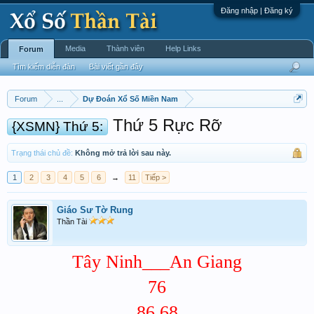
Đăng nhập | Đăng ký
Media
Thành viên
Help Links
Forum
Tìm kiếm diễn đàn
Bài viết gần đây
Forum
...
Dự Đoán Xổ Số Miền Nam
Thứ 5 Rực Rỡ
{XSMN} Thứ 5:
Trạng thái chủ đề:
Không mở trả lời sau này.
1
2
3
4
5
6
→
11
Tiếp >
Giáo Sư Tờ Rung
Thần Tài
Tây Ninh___An Giang
76
86.68