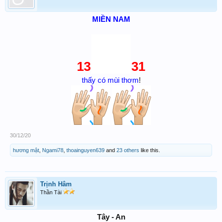
MIỀN NAM
13
31
thấy có mùi thơm
!
30/12/20
hương mật
,
Ngami78
,
thoainguyen639
and
23 others
like this.
Trịnh Hâm
Thần Tài
Tây - An