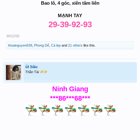
Bao lô, 4 góc, xiên tâm liên
MẠNH TAY
29-39-92-93
30/12/20
thoainguyen639
,
Phong Dế
,
Cá lẹp
and
21 others
like this.
út bầu
Thần Tài
Ninh Giang
***86***68***