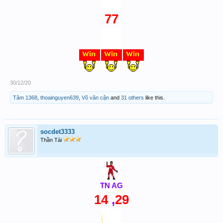
77
30/12/20
Tâm 1368
,
thoainguyen639
,
Võ văn cận
and
31 others
like this.
socdet3333
Thần Tài
TN AG
14
,
29