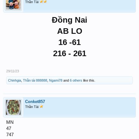
Thần Tài
Đồng Nai
AB LO
16 -61
216 - 261
29/11/23
Chinhgia
,
Thần tài 888888
,
Ngami78
and
6 others
like this.
Conket857
Thần Tài
MN
47
747