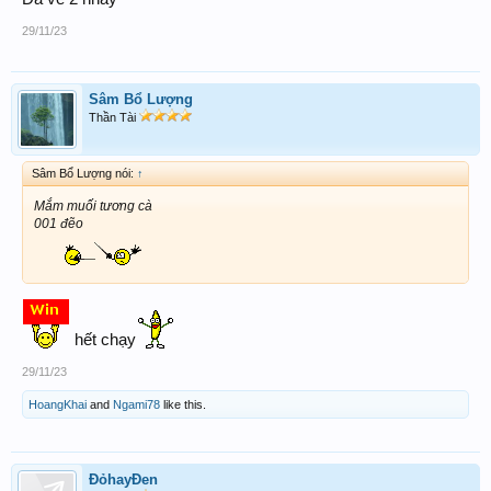
29/11/23
Sâm Bổ Lượng
Thần Tài
Sâm Bổ Lượng nói:
↑
Mắm muối tương cà
001 đẽo
hết chạy
29/11/23
HoangKhai
and
Ngami78
like this.
ĐỏhayĐen