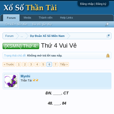
Đăng nhập | Đăng ký
Media
Thành viên
Help Links
Forum
Tìm kiếm diễn đàn
Bài viết gần đây
Forum
...
Dự Đoán Xổ Số Miền Nam
Thứ 4 Vui Vẻ
{XSMN} Thứ 4:
Trạng thái chủ đề:
Không mở trả lời sau này.
< Trước
1
2
3
4
5
6
7
Tiếp >
Mynhi
Thần Tài
ĐN. ____. CT
48. ___. 84