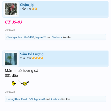
Chậm_lại
Thần Tài
CT 39-93
29/11/23
Chinhgia
,
bachthu1408
,
Ngami78
and
3 others
like this.
Sâm Bổ Lượng
Thần Tài
Mắm muối tương cà
001 đẽo
29/11/23
HoangKhai
,
Gold3779
,
Ngami78
and
4 others
like this.