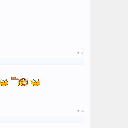
#163
#164