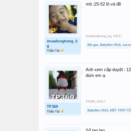
mb :25-52 lô và đề
muadongtrang_kg
,
6/9/17
muadongtrang_k
Bột gạo
,
BabyBen 0916
,
soco
g
Thần Tài
Anh xem cấp duyệt : 1
dùm em ạ.
TP369
,
6/9/17
TP369
BabyBen 0916
,
MẶT TRỜI T
Thần Tài
Số tao lao