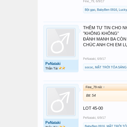
Fine_79
,
6/9/17
Bột gạo
,
BabyBen 0916
,
Lucky
THÊM TỰ TIN CHO N
"KHÔNG KHÔNG"
ĐÁNH MẠNH BA CÒN :1
CHÚC ANH CHỊ EM LỤ
PeNataki
,
6/9/17
PeNataki
sococ
,
MẶT TRỜI TỎA SÁNG
Thần Tài
Fine_79 nói:
↑
Btl: 54
LOT 45-00
PeNataki
,
6/9/17
PeNataki
BabyBen 0916
,
MẶT TRỜI T