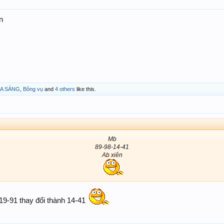
n
ỎA SÁNG
,
Bông vụ
and
4 others
like this.
Mb
89-98-14-41
Ab xiên
19-91 thay đổi thành 14-41