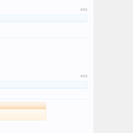
#161
#162