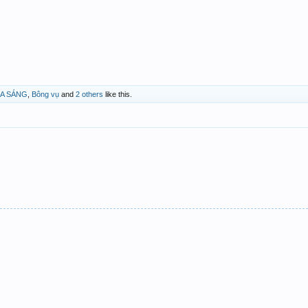
ỎA SÁNG
,
Bông vụ
and
2 others
like this.