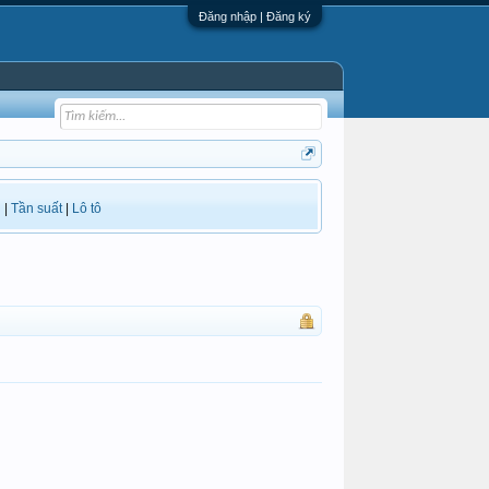
Đăng nhập | Đăng ký
i
|
Tần suất
|
Lô tô