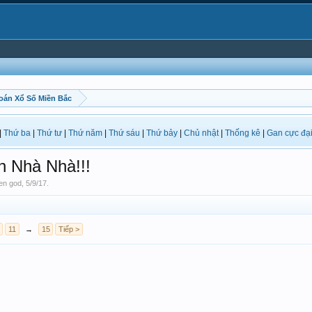
oán Xổ Số Miền Bắc
|
Thứ ba
|
Thứ tư
|
Thứ năm
|
Thứ sáu
|
Thứ bảy
|
Chủ nhật
|
Thống kê
|
Gan cực đạ
n Nhà Nhà!!!
en god
,
5/9/17
.
11
→
15
Tiếp >