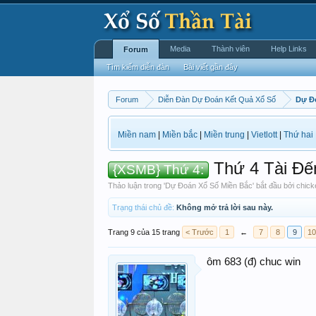
Media
Thành viên
Help Links
Forum
Tìm kiếm diễn đàn
Bài viết gần đây
Forum
Diễn Đàn Dự Đoán Kết Quả Xổ Số
Dự Đ
Miền nam
|
Miền bắc
|
Miền trung
|
Vietlott
|
Thứ hai
Thứ 4 Tài Đế
{XSMB} Thứ 4:
Thảo luận trong '
Dự Đoán Xổ Số Miền Bắc
' bắt đầu bởi
chick
Trạng thái chủ đề:
Không mở trả lời sau này.
Trang 9 của 15 trang
< Trước
1
←
7
8
9
10
ôm 683 (đ) chuc win