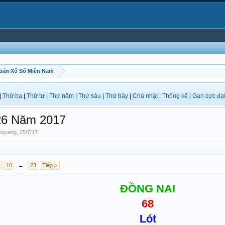
oán Xổ Số Miền Nam
|
Thứ ba
|
Thứ tư
|
Thứ năm
|
Thứ sáu
|
Thứ bảy
|
Chủ nhật
|
Thống kê
|
Gan cực đạ
26 Năm 2017
hquang
,
25/7/17
.
10
→
23
Tiếp >
ĐỒNG NAI
68
Lót