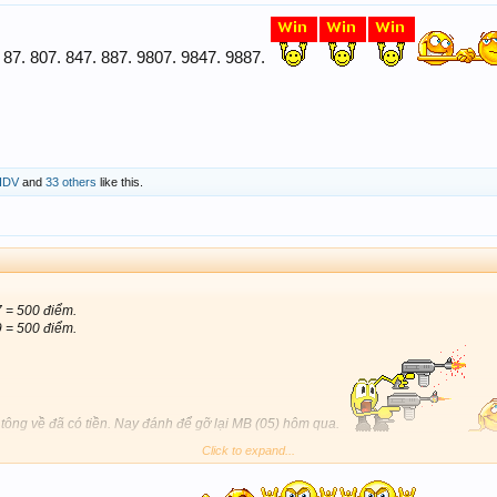
87. 807. 847. 887. 9807. 9847. 9887.
IDV
and
33 others
like this.
7 = 500 điểm.
9 = 500 điểm.
 tông về đã có tiền. Nay đánh để gỡ lại MB (05) hôm qua.
Click to expand...