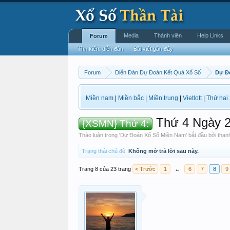
Media
Thành viên
Help Links
Forum
Tìm kiếm diễn đàn
Bài viết gần đây
Forum
Diễn Đàn Dự Đoán Kết Quả Xổ Số
Dự Đ
Miền nam
|
Miền bắc
|
Miền trung
|
Vietlott
|
Thứ hai
Thứ 4 Ngày 
{XSMN} Thứ 4:
Thảo luận trong '
Dự Đoán Xổ Số Miền Nam
' bắt đầu bởi
than
Trạng thái chủ đề:
Không mở trả lời sau này.
Trang 8 của 23 trang
< Trước
1
←
6
7
8
9