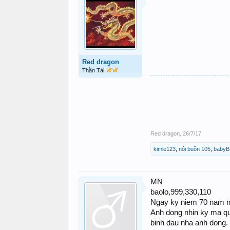
Red dragon
Thần Tài
Red dragon
,
26/7/17
kimle123
,
nôi buồn 105
,
babyB
MN
baolo,999,330,110
Ngay ky niem 70 nam nga
Anh dong nhin ky ma qu
binh dau nha anh dong.