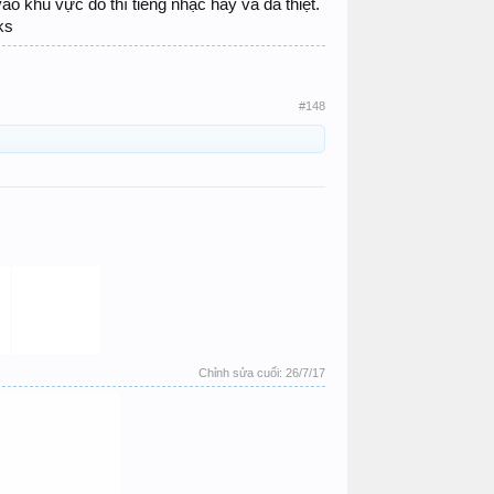
o khu vực đó thì tiếng nhạc hay và đã thiệt.
ks
#148
Chỉnh sửa cuối:
26/7/17