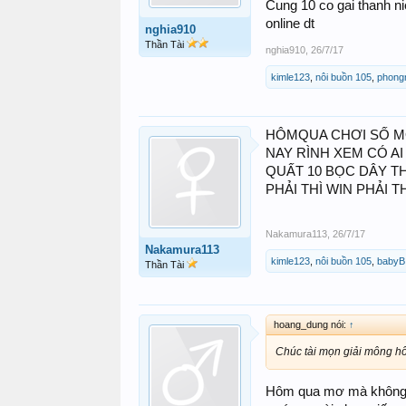
Cung 10 co gai thanh n
online dt
nghia910
Thần Tài
nghia910
,
26/7/17
kimle123
,
nôi buồn 105
,
phong
HÔMQUA CHƠI SỐ M
NAY RÌNH XEM CÓ A
QUẤT 10 BỌC DÂY T
PHẢI THÌ WIN PHẢI T
Nakamura113
,
26/7/17
Nakamura113
kimle123
,
nôi buồn 105
,
babyB
Thần Tài
hoang_dung nói:
↑
Chúc tài mọn giải mông h
Hôm qua mơ mà không nh