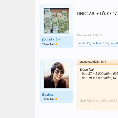
DNCT AB. + LÔ. 07 47. 
Chỉ cần 2 tỉ
,
26/7/17
Chỉ cần 2 tỉ
kimle123
,
nôi buồn 105
,
babyB
Thần Tài
quangteoABXS nói:
↑
Đồng Nai:
- bao 37 = 1.000 điểm; 63
- bao 79 = 1.000 điểm; 67
Savina
Thần Tài
Sau khi tối qua đi phun bê