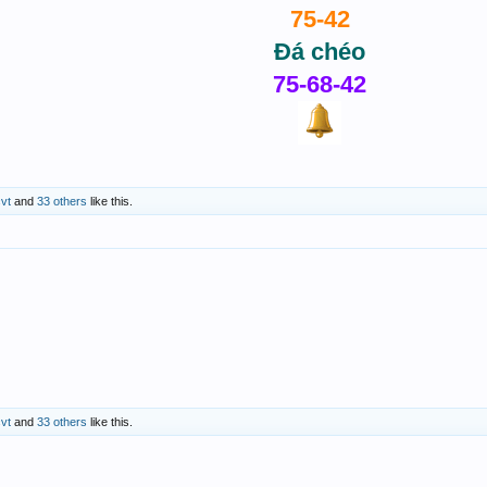
75-42
Đá chéo
75-68-42
vt
and
33 others
like this.
vt
and
33 others
like this.