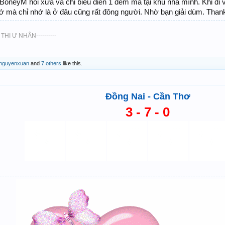
oneyM hồi xưa và chỉ biểu diễn 1 đêm mà tại khu nhà mình. Khi đi và
ớ mà chỉ nhớ là ở đâu cũng rất đông người. Nhờ bạn giải dùm. Than
 THI Ư NHÂN----------
nguyenxuan
and
7 others
like this.
Đồng Nai - Cần Thơ
3 - 7 - 0