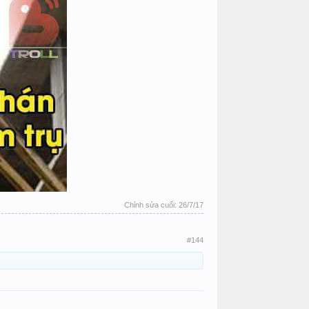
Chỉnh sửa cuối:
26/7/17
#144