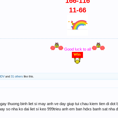
166-116
11-66
Good luck to all
IDV
and
31 others
like this.
y thuong binh liet si may anh ve day giup tui chau kiem tien di do
ay so nha ko dai liet si keo 999trieu anh em ban hdxs banh sat nha