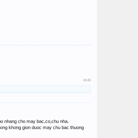
#145
t bo nhang cho may bac,co,chu nha.
 dong khong gion duoc may chu bac thuong