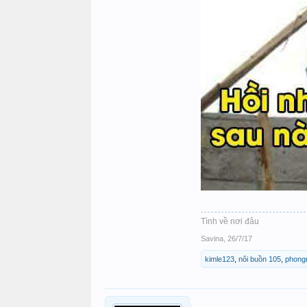
Tình về nơi đâu
Savina
,
26/7/17
kimle123
,
nôi buồn 105
,
phong