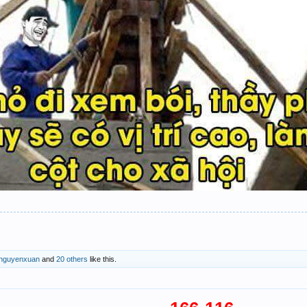
nguyenxuan
and
20 others
like this.