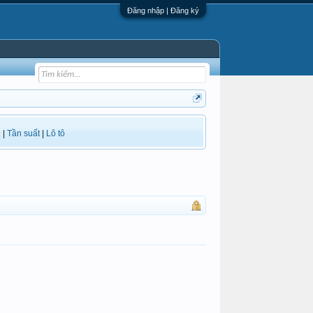
Đăng nhập | Đăng ký
i
|
Tần suất
|
Lô tô