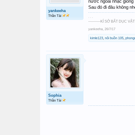
nước ngoài nhạc giống B
Sau đó đi đâu không nh
yankeeha
Thần Tài
. . .
----------KỈ SỞ BẤT DỤC VẬT
yankeeha
,
26/7/17
kimle123
,
nôi buồn 105
,
phong
Sophia
Thần Tài