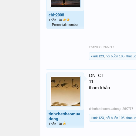
chit2008
Thần Tài
Perennial member
chit2008
,
26/7/17
kimle123
,
nôi buồn 105
,
thucuc
DN_CT
11
tham khảo
tinhchettheomuadong
,
26/7/17
tinhchettheomua
kimle123
,
nôi buồn 105
,
thucuc
dong
Thần Tài