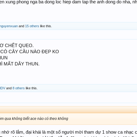
ien xung phong nga ba dong loc hiep dam tap the anh dong do nha, 
nguyenxuan
and
15 others
like this.
Ơ CHẾT QUEO.
I CÓ CÂY CẦU NÀO ĐẸP KO
HUN
HÌ MẤT DÂY THUN.
IDV
and
8 others
like this.
ôm qua không biết ace nào có theo không
ớ rõ lắm, đại khái là một số người mời tham dự 1 show ca nhạc của 