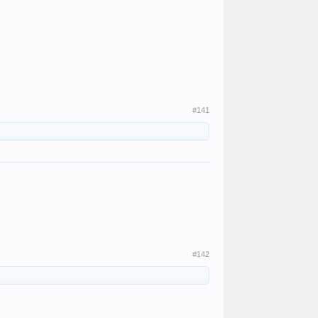
#141
#142