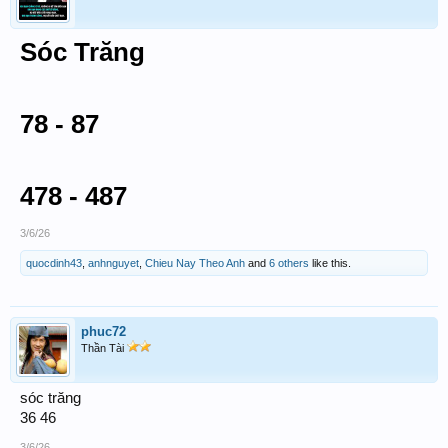
Sóc Trăng
78 - 87
478 - 487
3/6/26
quocdinh43
,
anhnguyet
,
Chieu Nay Theo Anh
and
6 others
like this.
phuc72
Thần Tài
sóc trăng
36 46
3/6/26