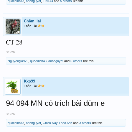
quocdinh43
,
anhnguyet
,
JIN144
and
5 others
like this.
Chậm_lại
Thần Tài
CT 28
3/6/26
Nguyengia979
,
quocdinh43
,
anhnguyet
and
6 others
like this.
Kxp99
Thần Tài
94 094 MN có trích bài dùm e
3/6/26
quocdinh43
,
anhnguyet
,
Chieu Nay Theo Anh
and
3 others
like this.