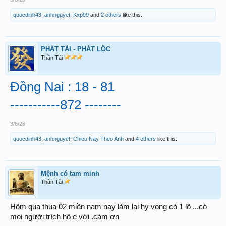
quocdinh43
,
anhnguyet
,
Kxp99
and
2 others
like this.
PHÁT TÀI - PHÁT LỘC
Thần Tài
Đồng Nai : 18 - 81
-----------872 --------
3/6/26
quocdinh43
,
anhnguyet
,
Chieu Nay Theo Anh
and
4 others
like this.
Mệnh có tam minh
Thần Tài
Hôm qua thua 02 miền nam nay làm lại hy vọng có 1 lô ...có
mọi người trích hộ e với .cám ơn