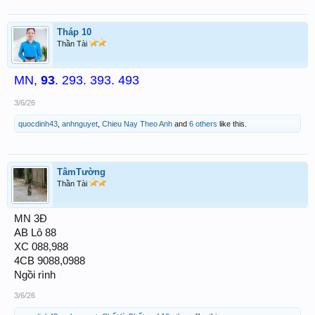
Tháp 10
Thần Tài
MN,
93
. 293. 393. 493
3/6/26
quocdinh43
,
anhnguyet
,
Chieu Nay Theo Anh
and
6 others
like this.
TâmTường
Thần Tài
MN 3Đ
AB Lô 88
XC 088,988
4CB 9088,0988
Ngồi rình
3/6/26