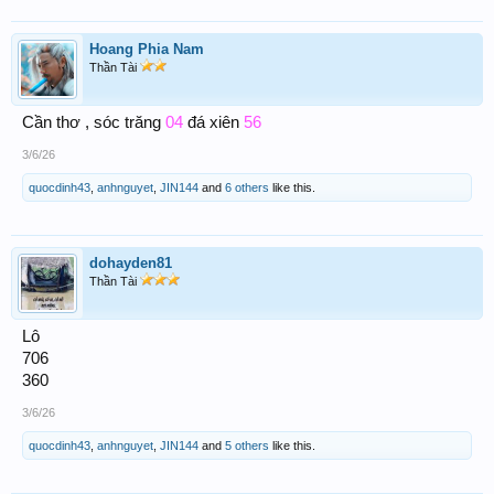
Hoang Phia Nam
Thần Tài
Cần thơ , sóc trăng
04
đá xiên
56
3/6/26
quocdinh43
,
anhnguyet
,
JIN144
and
6 others
like this.
dohayden81
Thần Tài
Lô
706
360
3/6/26
quocdinh43
,
anhnguyet
,
JIN144
and
5 others
like this.