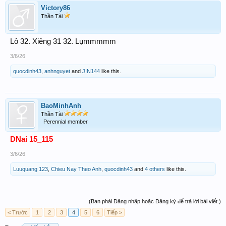
Victory86
Thần Tài
Lô 32. Xiêng 31 32. Lụmmmmm
3/6/26
quocdinh43
,
anhnguyet
and
JIN144
like this.
BaoMinhAnh
Thần Tài
Perennial member
DNai 15_115
3/6/26
Luuquang 123
,
Chieu Nay Theo Anh
,
quocdinh43
and
4 others
like this.
(Bạn phải Đăng nhập hoặc Đăng ký để trả lời bài viết.)
< Trước
1
2
3
4
5
6
Tiếp >