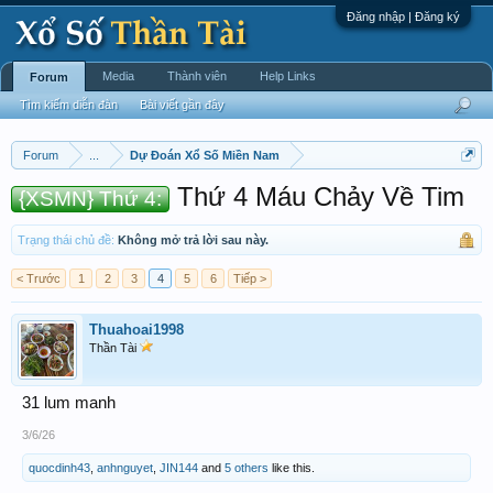
Đăng nhập | Đăng ký
Media
Thành viên
Help Links
Forum
Tìm kiếm diễn đàn
Bài viết gần đây
Forum
...
Dự Đoán Xổ Số Miền Nam
Thứ 4 Máu Chảy Về Tim
{XSMN} Thứ 4:
Trạng thái chủ đề:
Không mở trả lời sau này.
< Trước
1
2
3
4
5
6
Tiếp >
Thuahoai1998
Thần Tài
31 lum manh
3/6/26
quocdinh43
,
anhnguyet
,
JIN144
and
5 others
like this.