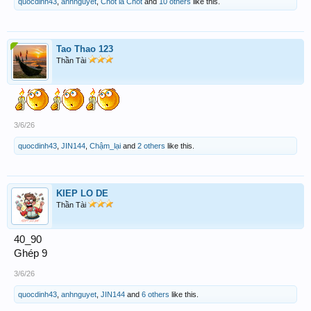
quocdinh43
,
anhnguyet
,
Chốt là Chốt
and
10 others
like this.
Tao Thao 123
Thần Tài
3/6/26
quocdinh43
,
JIN144
,
Chậm_lại
and
2 others
like this.
KIEP LO DE
Thần Tài
40_90
Ghép 9
3/6/26
quocdinh43
,
anhnguyet
,
JIN144
and
6 others
like this.