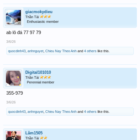
giacmokydieu
Thần Tài
Enthusiastic member
ab lô đá 77 97 79
3/6/26
quocdinh43
,
anhnguyet
,
Chieu Nay Theo Anh
and
4 others
like this.
Digital101010
Thần Tài
Perennial member
355-979
3/6/26
quocdinh43
,
anhnguyet
,
Chieu Nay Theo Anh
and
4 others
like this.
Lâm1505
Thần Tài