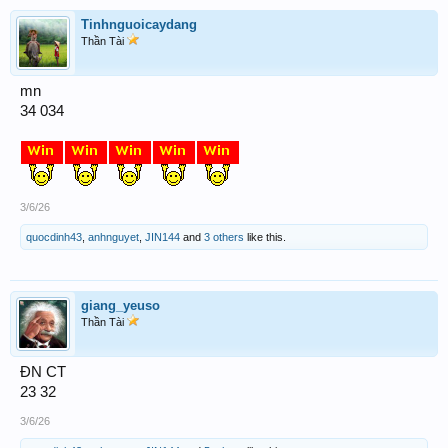
Tinhnguoicaydang
Thần Tài
mn
34 034
3/6/26
quocdinh43
,
anhnguyet
,
JIN144
and
3 others
like this.
giang_yeuso
Thần Tài
ĐN CT
23 32
3/6/26