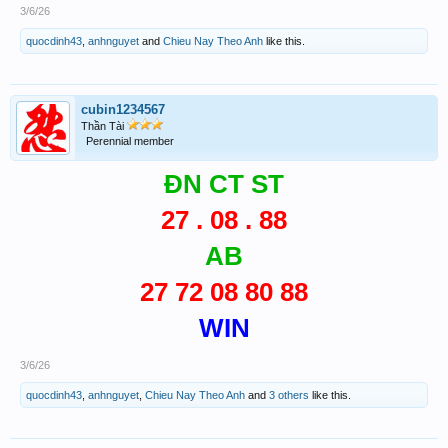
3/6/26
quocdinh43
,
anhnguyet
and
Chieu Nay Theo Anh
like this.
cubin1234567
Thần Tài
Perennial member
ĐN CT ST
27 . 08 . 88
AB
27 72 08 80 88
WIN
3/6/26
quocdinh43
,
anhnguyet
,
Chieu Nay Theo Anh
and
3 others
like this.