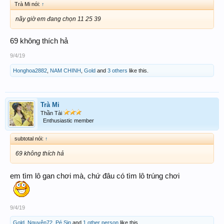
Trà Mi nói:
↑
nãy giờ em đang chọn 11 25 39
69 không thích hả
9/4/19
Honghoa2882
,
NAM CHINH
,
Gold
and
3 others
like this.
Trà Mi
Thần Tài
Enthusiastic member
subtotal nói:
↑
69 không thích hả
em tìm lô gan chơi mà, chứ đâu có tìm lô trúng chơi
9/4/19
Gold
,
Nguyên72
,
Pé Sin
and
1 other person
like this.