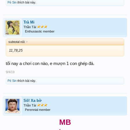
Pé Sin
thích bài này.
Trà Mi
Thần Tài
Enthusiastic member
subtotal nói:
↑
11,78,25
tối nay a chơi con nào, e mượn 1 con ghép đá.
9/4/19
Pé Sin
thích bài này.
Số! Xa bờ
Thần Tài
Perennial member
MB