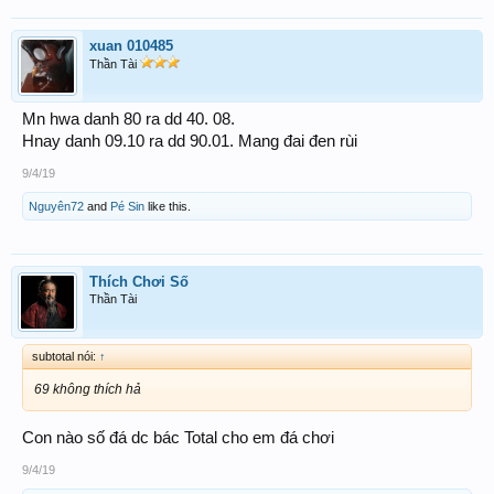
xuan 010485
Thần Tài
Mn hwa danh 80 ra dd 40. 08.
Hnay danh 09.10 ra dd 90.01. Mang đai đen rùi
9/4/19
Nguyên72
and
Pé Sin
like this.
Thích Chơi Số
Thần Tài
subtotal nói:
↑
69 không thích hả
Con nào số đá dc bác Total cho em đá chơi
9/4/19