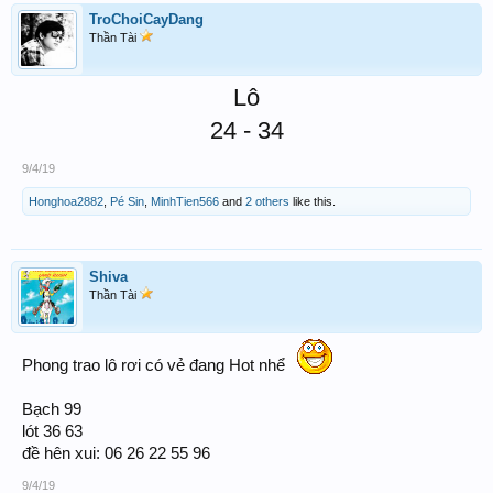
TroChoiCayDang
Thần Tài
Lô
24 - 34
9/4/19
Honghoa2882
,
Pé Sin
,
MinhTien566
and
2 others
like this.
Shiva
Thần Tài
Phong trao lô rơi có vẻ đang Hot nhể
Bạch 99
lót 36 63
đề hên xui: 06 26 22 55 96
9/4/19