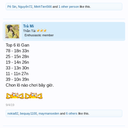
Pé Sin
,
Nguyên72
,
MinhTien566
and
1 other person
like this.
Trà Mi
Thần Tài
Enthusiastic member
Top 6 lô Gan
78 - 18n 33n
25 - 15n 28n
19 - 14n 26n
33 - 13n 30n
11 - 11n 27n
39 - 10n 39n
Chon lô nào chơi bây giờ.
9/4/19
nokia82
,
bequay1100
,
maymanseden
and
6 others
like this.