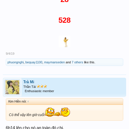
528
9/4/19
phuongnghi
,
bequay1100
,
maymanseden
and
7 others
like this.
Trà Mi
Thần Tài
Enthusiastic member
Kim Hiền nói:
↑
Có thể vậy lên giờ cuối
6h14 lên cho nó an toàn đó chị.