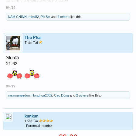
9/4/19
NAM CHINH
,
mimi52
,
Pé Sin
and
4 others
like this.
Thu Phai
Thần Tài
Slo-đá
21-62
9/4/19
maymanseden
,
Honghoa2882
,
Cao Dũng
and
2 others
like this.
kunkun
Thần Tài
Perennial member