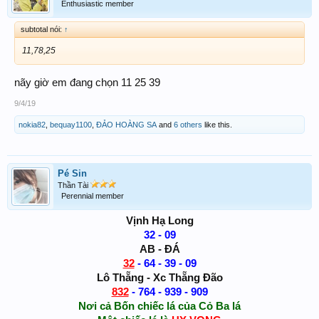
Enthusiastic member
subtotal nói:
↑
11,78,25
nãy giờ em đang chọn 11 25 39
9/4/19
nokia82
,
bequay1100
,
ĐẢO HOÀNG SA
and
6 others
like this.
Pé Sin
Thần Tài
Perennial member
Vịnh Hạ Long
32 - 09
AB - ĐÁ
32
- 64 - 39 - 09
Lô Thẵng - Xc Thẵng Đão
832
- 764 - 939 - 909
Nơi cả Bốn chiếc lá của Cỏ Ba lá