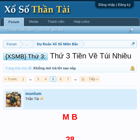
Đăng nhập | Đăng ký
Media
Thành viên
Help Links
Forum
Tìm kiếm diễn đàn
Bài viết gần đây
Forum
...
Dự Đoán Xổ Số Miền Bắc
Thứ 3 Tiền Về Túi Nhiều
{XSMB} Thứ 3:
Trạng thái chủ đề:
Không mở trả lời sau này.
< Trước
1
←
3
4
5
6
7
→
11
Tiếp >
munlum
Thần Tài
M B
28