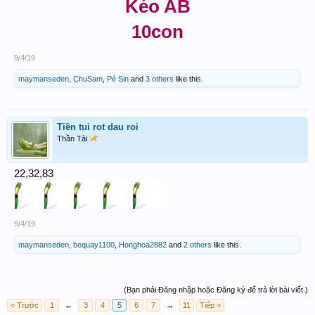
Kéo AB
10con
9/4/19
maymanseden
,
ChuSam
,
Pé Sin
and
3 others
like this.
Tiền tui rot dau roi
Thần Tài
22,32,83
9/4/19
maymanseden
,
bequay1100
,
Honghoa2882
and
2 others
like this.
(Bạn phải Đăng nhập hoặc Đăng ký để trả lời bài viết.)
< Trước
1
←
3
4
5
6
7
→
11
Tiếp >