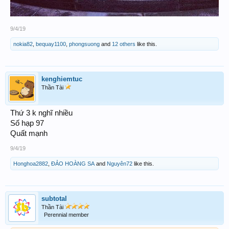
9/4/19
nokia82
,
bequay1100
,
phongsuong
and
12 others
like this.
kenghiemtuc
Thần Tài
Thứ 3 k nghĩ nhiều
Số hạp 97
Quất mạnh
9/4/19
Honghoa2882
,
ĐẢO HOÀNG SA
and
Nguyên72
like this.
subtotal
Thần Tài
Perennial member