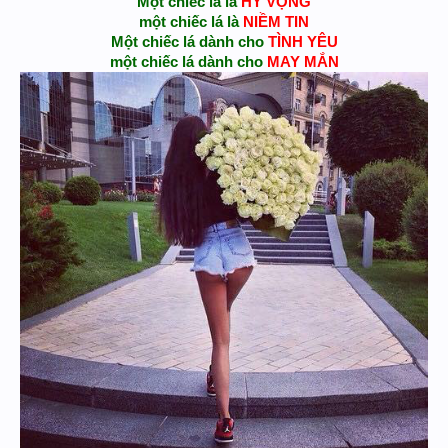
Một chiếc lá là
HY VỌNG
một chiếc lá là
NIỀM TIN
Một chiếc lá dành cho
TÌNH YÊU
một chiếc lá dành cho
MAY MẮN