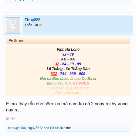
Thuy886
Thần Tài
Pé Sin nói:
↑
Vịnh Hạ Long
32 - 09
AB - ĐÁ
32
- 64 - 39 - 09
Lô Thẵng - Xc Thẵng Đão
832
- 764 - 939 - 909
Nơi cả Bốn chiếc lá của Cỏ Ba lá
Một chiếc lá là
HY VỌNG
một chiếc lá là
NIỀM TIN
Click to expand...
Một chiếc lá dành cho
TÌNH YÊU
một chiếc lá dành cho
MAY MẮN
View attachment 161717
E mơ thấy rắn nhỏ hôm kia mà nam ko có 2 ngày rui hy vọng
nay ra .
9/4/19
bequay1100
,
Nguyên72
and
Pé Sin
like this.