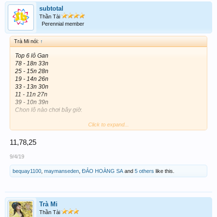
subtotal
Thần Tài
Perennial member
Trà Mi nói:
↑
Top 6 lô Gan
78 - 18n 33n
25 - 15n 28n
19 - 14n 26n
33 - 13n 30n
11 - 11n 27n
39 - 10n 39n
Chon lô nào chơi bây giờ.
Click to expand...
11,78,25
9/4/19
bequay1100
,
maymanseden
,
ĐẢO HOÀNG SA
and
5 others
like this.
Trà Mi
Thần Tài