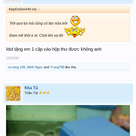
KiepDoDen449 nói:
↑
Trời quơ tui mà cũng có fan nữa trời
Đam mê thôi e ơi. Chơi lén vợ đó
Idol tặng em 1 cặp vào hộp thư được không anh
13/10/20
vo tong 108
,
Minh Ngoc
and
Trung788
like this.
Khả Tú
Thần Tài