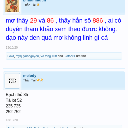
binhtinhtutin
Thần Tài
mơ thấy
29
và
86
, thấy hẳn số
886
, ai có
duyên tham khảo xem theo được không.
dạo này đen quá mơ không linh gì cả
13/10/20
Gold
,
myquynhnguyen
,
vo tong 108
and
5 others
like this.
melody
Thần Tài
Bạch thủ 35
Tã lót 52
235 735
252 752
13/10/20