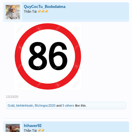
QuyCocTu_Bodedatma
Thần Tài
13/10/20
Gold
,
binhtinhtutin
,
Bíchngoc2020
and
5 others
like this.
hihaver92
Thần Tài