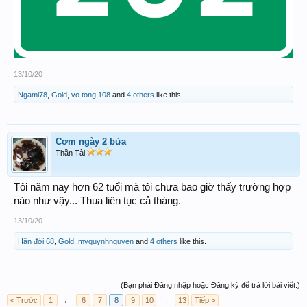
13/10/20
Ngami78
,
Gold
,
vo tong 108
and
4 others
like this.
Cơm ngày 2 bửa
Thần Tài
Tôi năm nay hơn 62 tuổi mà tôi chưa bao giờ thấy trường hợp
nào như vậy... Thua liên tục cả tháng.
13/10/20
Hận đời 68
,
Gold
,
myquynhnguyen
and
4 others
like this.
(Bạn phải Đăng nhập hoặc Đăng ký để trả lời bài viết.)
< Trước
1
←
6
7
8
9
10
→
13
Tiếp >