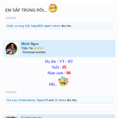
EM SẮP TRÚNG RỒI...
13/10/20
Gold
,
vo tong 108
,
babyBIDV
and
4 others
like this.
Minh Ngoc
Thần Tài
Perennial member
Họ tên : VT - BT
25
Tuổi :
96
Năm sinh :
Hết..
13/10/20
Gio Lao
,
Onetwothree
,
Ngami78
and
15 others
like this.