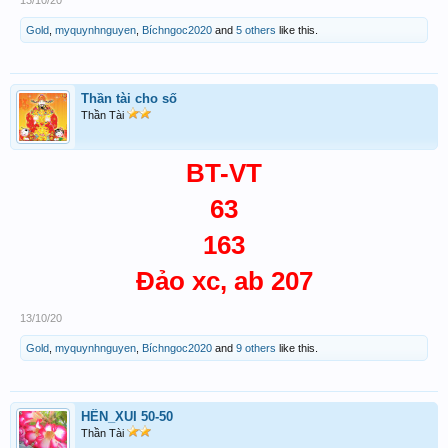
13/10/20
Gold
,
myquynhnguyen
,
Bíchngoc2020
and
5 others
like this.
Thần tài cho số
Thần Tài
BT-VT
63
163
Đảo xc, ab 207
13/10/20
Gold
,
myquynhnguyen
,
Bíchngoc2020
and
9 others
like this.
HÊN_XUI 50-50
Thần Tài