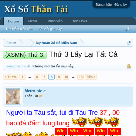
Đăng nhập | Đăng ký
Media
Thành viên
Help Links
Forum
Tìm kiếm diễn đàn
Bài viết gần đây
Forum
...
Dự Đoán Xổ Số Miền Nam
Thứ 3 Lấy Lại Tất Cả
{XSMN} Thứ 3:
Trạng thái chủ đề:
Không mở trả lời sau này.
< Trước
1
←
6
7
8
9
10
→
13
Tiếp >
Metro bic c
Thần Tài
Người ta Tàu sắt, tui đi Tàu Tre
37 , 00
bao đá đấm lung tung