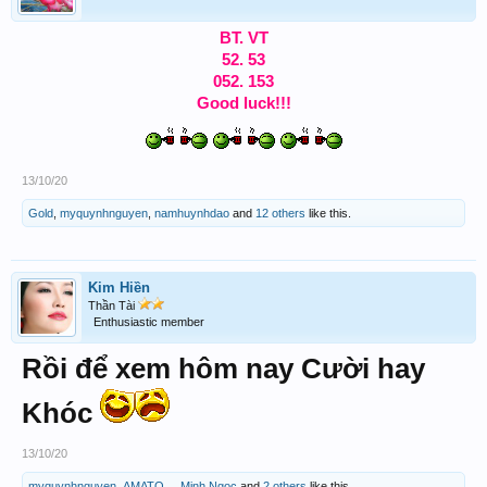
BT. VT
52. 53
052. 153
Good luck!!!
13/10/20
Gold
,
myquynhnguyen
,
namhuynhdao
and
12 others
like this.
Kim Hiền
Thần Tài
Enthusiastic member
Rồi để xem hôm nay Cười hay
Khóc
13/10/20
myquynhnguyen
,
AMATO...
,
Minh Ngoc
and
2 others
like this.