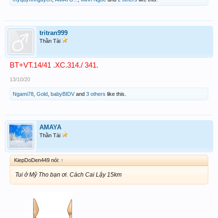
tritran999
Thần Tài
BT+VT.14/41 .XC.314./ 341.
13/10/20
Ngami78
,
Gold
,
babyBIDV
and
3 others
like this.
AMAYA
Thần Tài
KiepDoDen449 nói:
↑
Tui ở Mỹ Tho bạn ơi. Cách Cai Lậy 15km