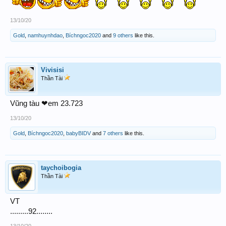
13/10/20
Gold
,
namhuynhdao
,
Bíchngoc2020
and
9 others
like this.
Vivisisi
Thần Tài
Vũng tàu ❤em 23.723
13/10/20
Gold
,
Bíchngoc2020
,
babyBIDV
and
7 others
like this.
taychoibogia
Thần Tài
VT
.........92........