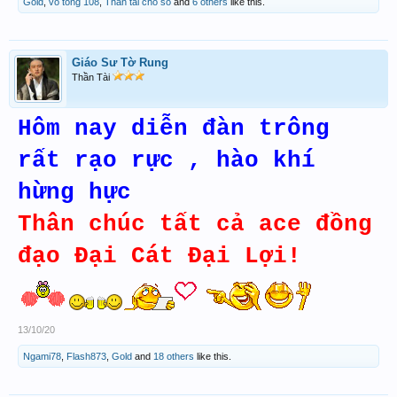
Gold
,
vo tong 108
,
Thần tài cho số
and
6 others
like this.
Giáo Sư Tờ Rung
Thần Tài
Hôm nay diễn đàn trông
rất rạo rực , hào khí
hừng hực
Thân chúc tất cả ace đồng
đạo Đại Cát Đại Lợi!
13/10/20
Ngami78
,
Flash873
,
Gold
and
18 others
like this.