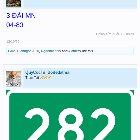
3 ĐÀI MN
04
-83
Chỉnh sửa cuối:
13/10/20
13/10/20
Gold
,
Bíchngoc2020
,
Ngocnhi9999
and
4 others
like this.
QuyCocTu_Bodedatma
Thần Tài