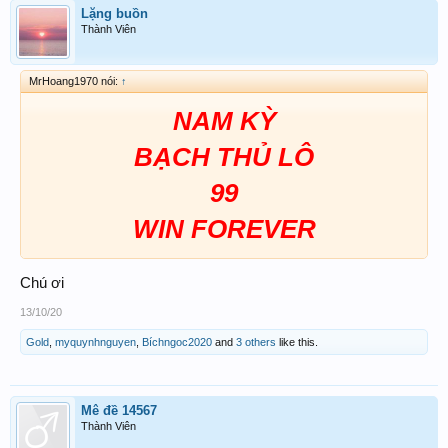
Lặng buồn
Thành Viên
MrHoang1970 nói:
↑
NAM KỲ
BẠCH THỦ LÔ
99
WIN FOREVER
Chú ơi
13/10/20
Gold
,
myquynhnguyen
,
Bíchngoc2020
and
3 others
like this.
Mê đề 14567
Thành Viên