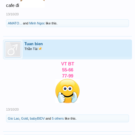
cafe đi
13/10/20
AMATO...
and
Minh Ngoc
like this.
Tuan bien
Thần Tài
VT BT
55-66
77-99
13/10/20
Gio Lao
,
Gold
,
babyBIDV
and
5 others
like this.