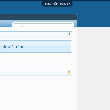
Đăng nhập | Đăng ký
i
|
Tần suất
|
Lô tô