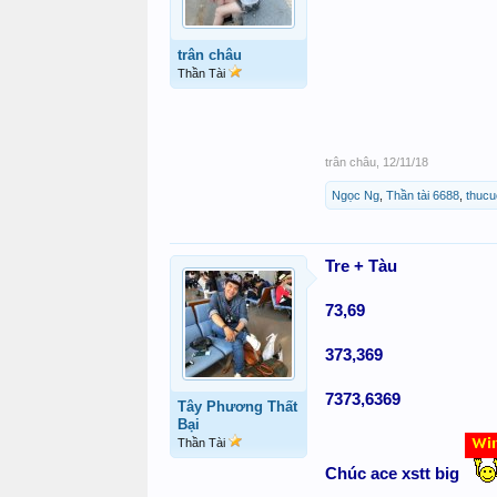
trân châu
Thần Tài
trân châu
,
12/11/18
Ngọc Ng
,
Thần tài 6688
,
thucu
Tre + Tàu
73,69
373,369
7373,6369
Tây Phương Thất
Bại
Thần Tài
Chúc ace xstt big