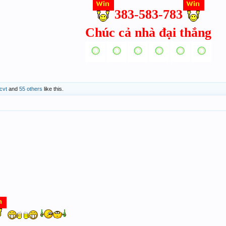
383-583-783
Chúc cả nhà đại thắng
cvt
and
55 others
like this.