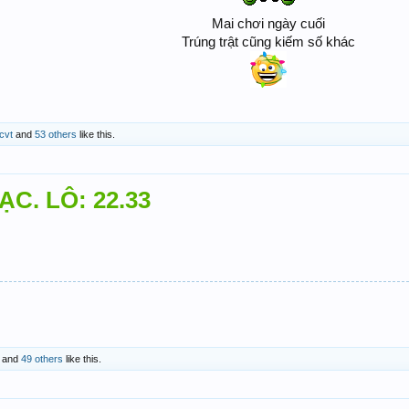
Mai chơi ngày cuối
Trúng trật cũng kiếm số khác
cvt
and
53 others
like this.
ẠC. LÔ: 22.33
and
49 others
like this.