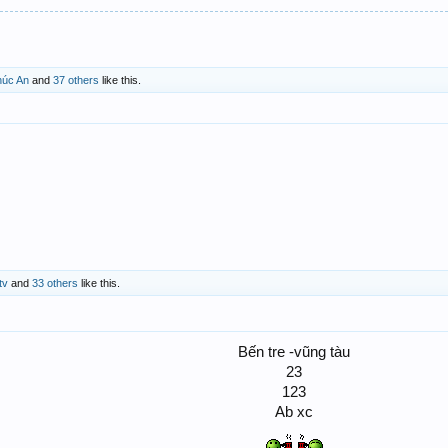
húc An
and
37 others
like this.
ltv
and
33 others
like this.
Bến tre -vũng tàu
23
123
Ab xc