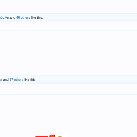
húc An
and
46 others
like this.
vt
and
37 others
like this.