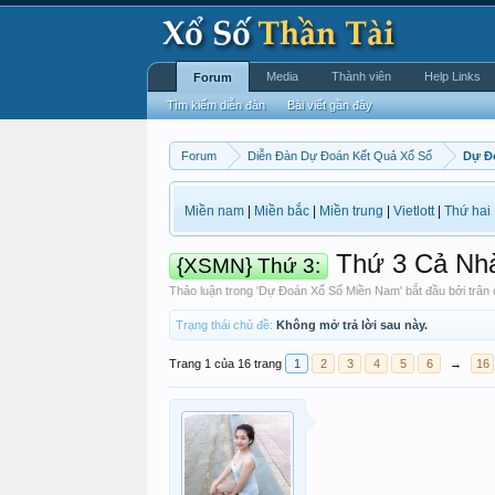
Media
Thành viên
Help Links
Forum
Tìm kiếm diễn đàn
Bài viết gần đây
Forum
Diễn Đàn Dự Đoán Kết Quả Xổ Số
Dự Đ
Miền nam
|
Miền bắc
|
Miền trung
|
Vietlott
|
Thứ hai
Thứ 3 Cả Nh
{XSMN} Thứ 3:
Thảo luận trong '
Dự Đoán Xổ Số Miền Nam
' bắt đầu bởi
trân
Trạng thái chủ đề:
Không mở trả lời sau này.
Trang 1 của 16 trang
1
2
3
4
5
6
→
16