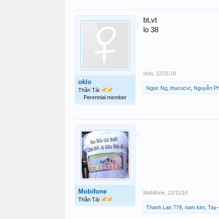
bt,vt
lo 38
oklo
,
12/11/18
oklo
Ngọc Ng
,
thucucvt
,
Nguyễn P
Thần Tài
Perennial member
Mobifone
Mobifone
,
12/11/18
Thần Tài
Thanh Lan 779
,
nam kim
,
Tay