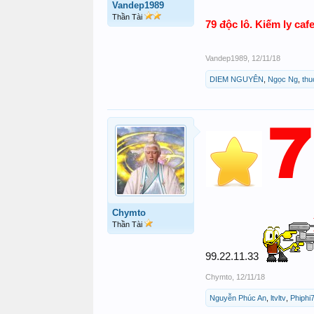
Vandep1989
Thần Tài
79 độc lô. Kiếm ly caf
Vandep1989
,
12/11/18
DIEM NGUYÊN
,
Ngọc Ng
,
thu
Chymto
Thần Tài
99.22.11.33
Chymto
,
12/11/18
Nguyễn Phúc An
,
ltvltv
,
Phiphi