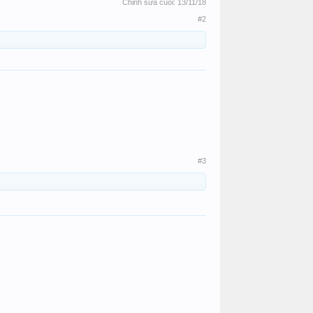
Chỉnh sửa cuối:
13/11/18
#2
#3