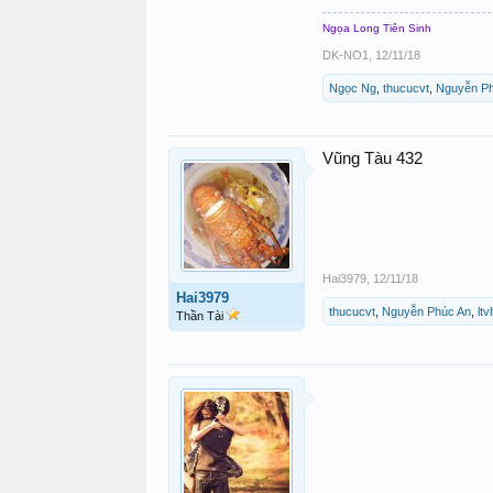
Ngọa Long Tiên Sinh
DK-NO1
,
12/11/18
Ngọc Ng
,
thucucvt
,
Nguyễn P
Vũng Tàu 432
Hai3979
,
12/11/18
Hai3979
thucucvt
,
Nguyễn Phúc An
,
ltv
Thần Tài