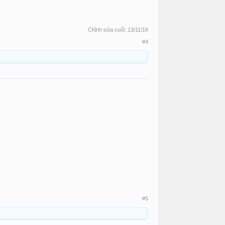
Chỉnh sửa cuối:
13/11/18
#4
#5