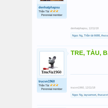
denhatphapsu
Thần Tài
Perennial member
denhatphapsu
,
12/11/18
Ngọc Ng
,
Thần tài 6688
,
thucu
TRE, TÀU, B
trucvn1960
Thần Tài
trucvn1960
,
12/11/18
Perennial member
Ngọc Ng
,
taysamset
,
thucucvt