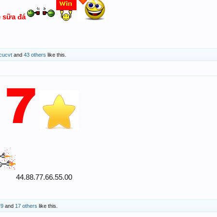
e sữa đá
cucvt
and
43 others
like this.
44.88.77.66.55.00
79
and
17 others
like this.