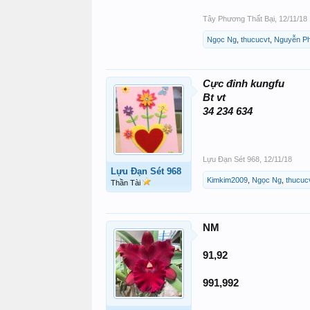
Tây Phương Thất Bại
,
12/11/18
Ngọc Ng
,
thucucvt
,
Nguyễn P
Cực đỉnh kungfu
Bt vt
34 234 634
Lựu Đạn Sét 968
,
12/11/18
Lựu Đạn Sét 968
Kimkim2009
,
Ngọc Ng
,
thucuc
Thần Tài
NM
91,92
991,992