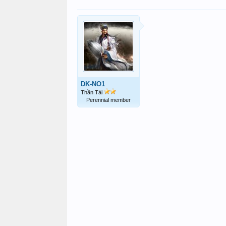
DK-NO1
Thần Tài
Perennial member