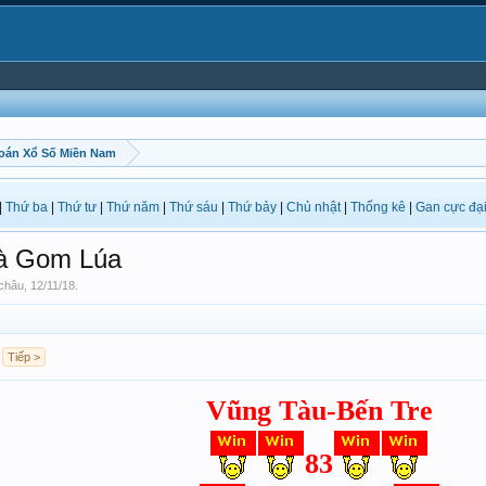
oán Xổ Số Miền Nam
|
Thứ ba
|
Thứ tư
|
Thứ năm
|
Thứ sáu
|
Thứ bảy
|
Chủ nhật
|
Thống kê
|
Gan cực đạ
à Gom Lúa
 châu
,
12/11/18
.
Tiếp >
Vũng Tàu-Bến Tre
83