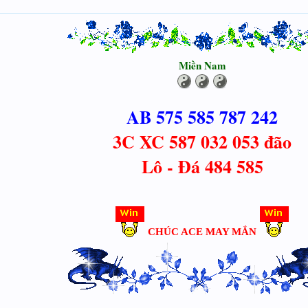
Miền Nam
AB 575 585 787 242
3C XC 587 032 053 đão
Lô - Đá 484 585
CHÚC ACE MAY MẮN