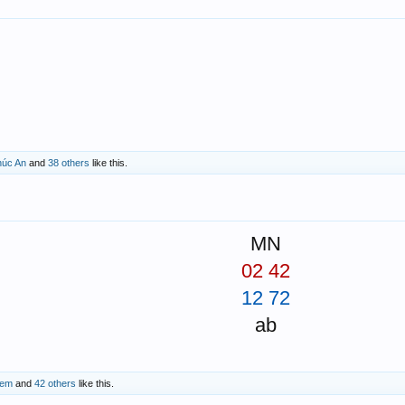
húc An
and
38 others
like this.
MN
02 42
12 72
ab
-em
and
42 others
like this.