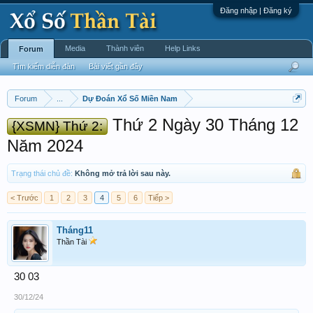
Đăng nhập | Đăng ký
Media
Thành viên
Help Links
Forum
Tìm kiếm diễn đàn
Bài viết gần đây
Forum
...
Dự Đoán Xổ Số Miền Nam
Thứ 2 Ngày 30 Tháng 12
{XSMN} Thứ 2:
Năm 2024
Trạng thái chủ đề:
Không mở trả lời sau này.
< Trước
1
2
3
4
5
6
Tiếp >
Tháng11
Thần Tài
30 03
30/12/24