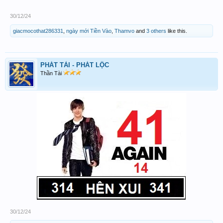
30/12/24
giacmocothat286331
,
ngày mới Tiền Vào
,
Thamvo
and
3 others
like this.
PHÁT TÀI - PHÁT LỘC
Thần Tài
30/12/24