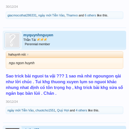
30/12/24
giacmocothat286331
,
ngày mới Tiền Vào
,
Thamvo
and
6 others
like this.
myquynhnguyen
Thần Tài
Perennial member
hahuynh nói:
↑
ngu ngon huynh
Sao trick bài nguoi ta vậi ??? 1 sao mà nhẻ ngoungon qài
như lời chúc . Tui khg thuong xuyen lụm so nguoi khác
nhung nhat định có tôn trọng họ , khg trick bài khg sửa số
ngán bạc bàn lùii . Chán .
30/12/24
ngày mới Tiền Vào
,
chuotcho1551
,
Quý Hợi
and
4 others
like this.