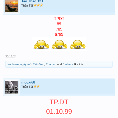
Tao Thao 123
Thần Tài
TPDT
89
789
6789
30/12/24
tvanhoan
,
ngày mới Tiền Vào
,
Thamvo
and
6 others
like this.
mocxi68
Thần Tài
TP.ĐT
01.10.99