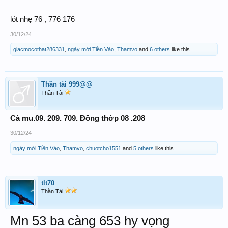
lót nhẹ 76 , 776 176
30/12/24
giacmocothat286331
,
ngày mới Tiền Vào
,
Thamvo
and
6 others
like this.
Thần tài 999@@
Thần Tài
Cà mu.09. 209. 709. Đồng thớp 08 .208
30/12/24
ngày mới Tiền Vào
,
Thamvo
,
chuotcho1551
and
5 others
like this.
tlt70
Thần Tài
Mn 53 ba càng 653 hy vọng