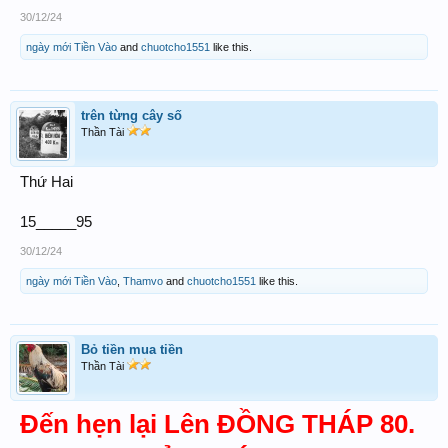
30/12/24
ngày mới Tiền Vào
and
chuotcho1551
like this.
trên từng cây số
Thần Tài
Thứ Hai
15_____95
30/12/24
ngày mới Tiền Vào
,
Thamvo
and
chuotcho1551
like this.
Bỏ tiền mua tiền
Thần Tài
Đến hẹn lại Lên ĐỒNG THÁP 80.