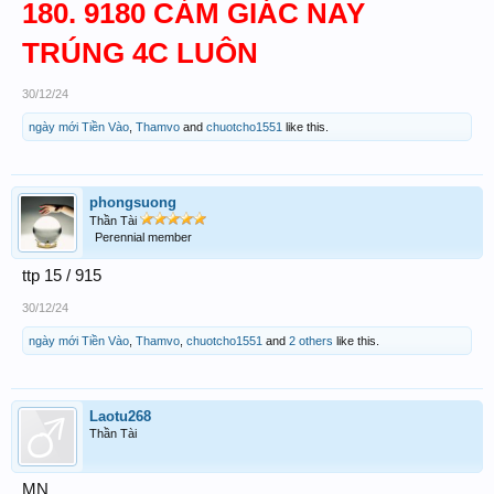
180. 9180 CẢM GIÁC NAY
TRÚNG 4C LUÔN
30/12/24
ngày mới Tiền Vào
,
Thamvo
and
chuotcho1551
like this.
phongsuong
Thần Tài
Perennial member
ttp 15 / 915
30/12/24
ngày mới Tiền Vào
,
Thamvo
,
chuotcho1551
and
2 others
like this.
Laotu268
Thần Tài
MN