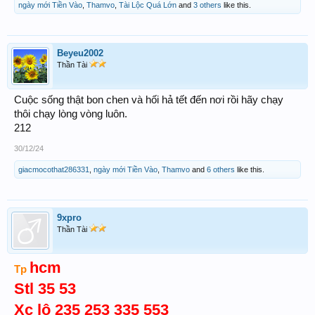
ngày mới Tiền Vào
,
Thamvo
,
Tài Lộc Quá Lớn
and
3 others
like this.
Beyeu2002
Thần Tài
Cuộc sống thật bon chen và hối hả tết đến nơi rồi hãy chạy
thôi chạy lòng vòng luôn.
212
30/12/24
giacmocothat286331
,
ngày mới Tiền Vào
,
Thamvo
and
6 others
like this.
9xpro
Thần Tài
hcm
Tp
Stl 35 53
Xc lô 235 253 335 553