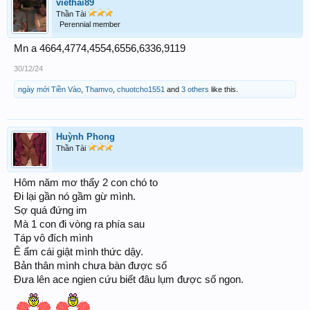
viethai89
Thần Tài
Perennial member
Mn a 4664,4774,4554,6556,6336,9119
30/12/24
ngày mới Tiền Vào
,
Thamvo
,
chuotcho1551
and
3 others
like this.
Huỳnh Phong
Thần Tài
Hôm năm mơ thấy 2 con chó to
Đi lại gần nó gầm gừ mình.
Sợ quá đứng im
Mà 1 con đi vòng ra phía sau
Táp vô đích mình
Ê ẩm cái giật mình thức dậy.
Bản thân mình chưa bàn được số
Đưa lên ace ngien cứu biết đâu lụm được số ngon.