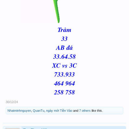
Trảm
33
AB đá
33.64.58
XC vs 3C
733.933
464 964
258 758
30/12/24
Nhatminhnguyen
,
QuanTu
,
ngày mới Tiền Vào
and
7 others
like this.