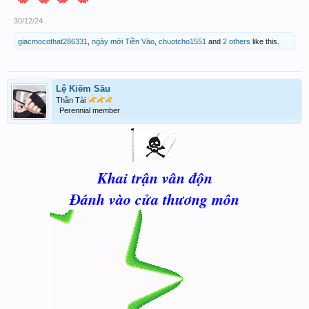
30/12/24
giacmocothat286331
,
ngày mới Tiền Vào
,
chuotcho1551
and
2 others
like this.
Lệ Kiếm Sầu
Thần Tài
Perennial member
Khai trận vân độn
Đánh vào cửa thương môn