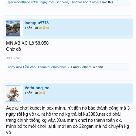
giacmocothat286331
,
ngày mới Tiền Vào
,
Thamvo
and
3 others
like this.
laonguu9778
Thần Tài
MN AB XC Lô 58,058
Chờ dò
30/12/24
ngày mới Tiền Vào
,
Thamvo
,
chuotcho1551
and
2 others
like this.
Vothuong_so
Thần Tài
Ace ai chơi kubet in box mình, rút tiền nó báo thành công mà 3
ngày rồi kg vô tk, nt hỗ trợ nó kg trả loi ku3883.net có phải
trang chính thống kg vậy. Xưa mình chơi nó thanh toán ok,
mình bỏ tk mới chơi lại tk mới an có 32ngan mà nó chuyển kg
vô