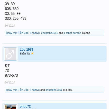
08. 80
608. 680
30. 55. 99
330. 255. 499
30/12/24
ngày mới Tiền Vào
,
Thamvo
,
chuotcho1551
and
1 other person
like this.
Lộc 1993
Thần Tài
ĐT
73
873-573
30/12/24
ngày mới Tiền Vào
,
Thamvo
and
chuotcho1551
like this.
phuc72