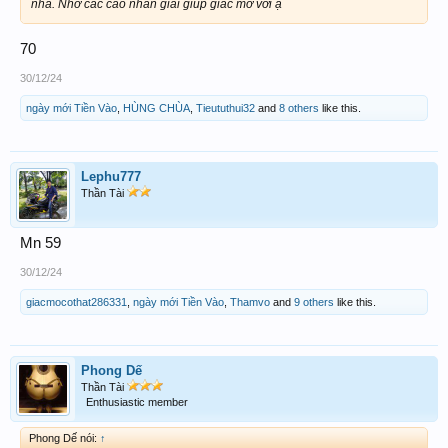
nhà. Nhờ các cao nhân giải giúp giấc mơ với ạ
70
30/12/24
ngày mới Tiền Vào
,
HÙNG CHÙA
,
Tieututhui32
and
8 others
like this.
Lephu777
Thần Tài
Mn 59
30/12/24
giacmocothat286331
,
ngày mới Tiền Vào
,
Thamvo
and
9 others
like this.
Phong Dế
Thần Tài
Enthusiastic member
Phong Dế nói:
↑