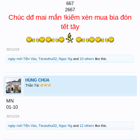
667
2667
Chúc dđ mai mắn !kiếm xèn mua bia đón
tết tây
30/12/24
ngày mới Tiền Vào
,
Tieututhui32
,
Ngọc Ng
and
10 others
like this.
HÙNG CHÙA
Thần Tài
MN
01-10
30/12/24
ngày mới Tiền Vào
,
Tieututhui32
,
Ngọc Ng
and
12 others
like this.