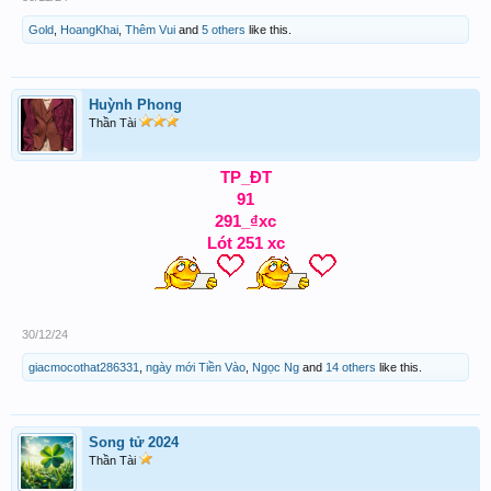
Gold
,
HoangKhai
,
Thêm Vui
and
5 others
like this.
Huỳnh Phong
Thần Tài
TP_ĐT
91
291_₫xc
Lót 251 xc
30/12/24
giacmocothat286331
,
ngày mới Tiền Vào
,
Ngọc Ng
and
14 others
like this.
Song tử 2024
Thần Tài