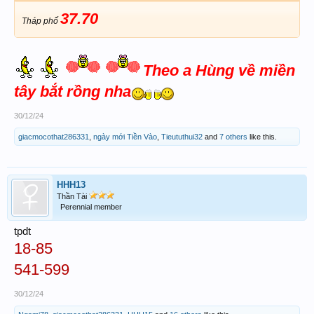
37.70
Tháp phố
Theo a Hùng về miền
tây bắt rồng nha
30/12/24
giacmocothat286331
,
ngày mới Tiền Vào
,
Tieututhui32
and
7 others
like this.
HHH13
Thần Tài
Perennial member
tpdt
18-85
541-599
30/12/24