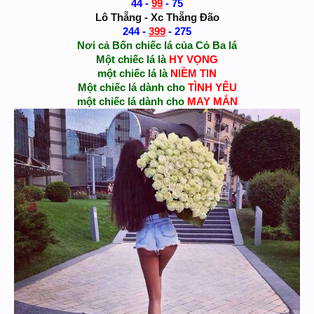
44 -
99
- 75
Lô Thẵng - Xc Thẵng Đão
244 -
399
- 275
Nơi cả Bốn chiếc lá của Cỏ Ba lá
Một chiếc lá là
HY VỌNG
một chiếc lá là
NIỀM TIN
Một chiếc lá dành cho
TÌNH YÊU
một chiếc lá dành cho
MAY MẮN