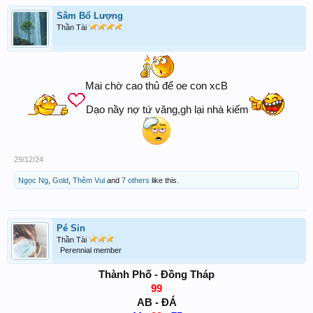
Sâm Bổ Lượng
Thần Tài
Mai chờ cao thủ để oe con xcB
Dạo nầy nợ tứ văng,gh lại nhà kiếm
29/12/24
Ngọc Ng
,
Gold
,
Thêm Vui
and
7 others
like this.
Pé Sin
Thần Tài
Perennial member
Thành Phố - Đồng Tháp
99
AB - ĐÁ