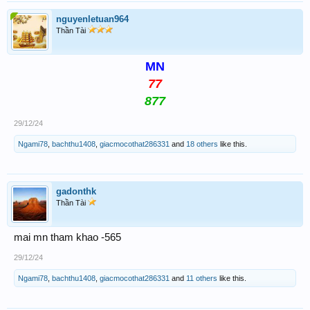
nguyenletuan964
Thần Tài
MN
77
877
29/12/24
Ngami78
,
bachthu1408
,
giacmocothat286331
and
18 others
like this.
gadonthk
Thần Tài
mai mn tham khao -565
29/12/24
Ngami78
,
bachthu1408
,
giacmocothat286331
and
11 others
like this.