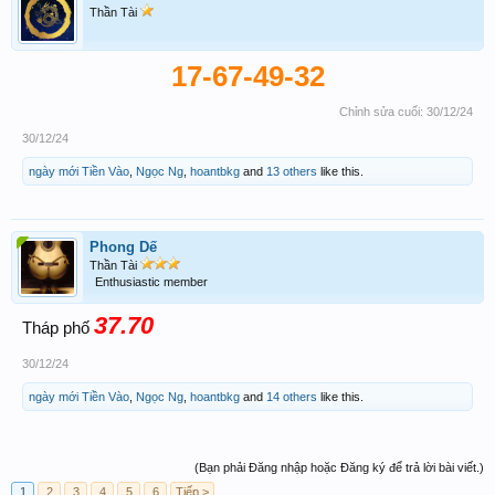
Thần Tài
17-67-49-32
Chỉnh sửa cuối:
30/12/24
30/12/24
ngày mới Tiền Vào
,
Ngọc Ng
,
hoantbkg
and
13 others
like this.
Phong Dế
Thần Tài
Enthusiastic member
37.70
Tháp phố
30/12/24
ngày mới Tiền Vào
,
Ngọc Ng
,
hoantbkg
and
14 others
like this.
(Bạn phải Đăng nhập hoặc Đăng ký để trả lời bài viết.)
1
2
3
4
5
6
Tiếp >