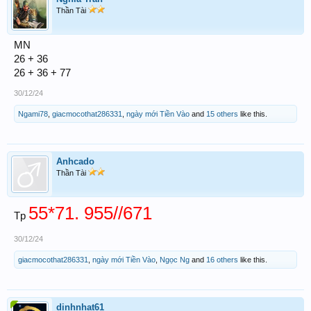
Thần Tài
MN
26 + 36
26 + 36 + 77
30/12/24
Ngami78
,
giacmocothat286331
,
ngày mới Tiền Vào
and
15 others
like this.
Anhcado
Thần Tài
55*71. 955//671
Tp
30/12/24
giacmocothat286331
,
ngày mới Tiền Vào
,
Ngọc Ng
and
16 others
like this.
dinhnhat61