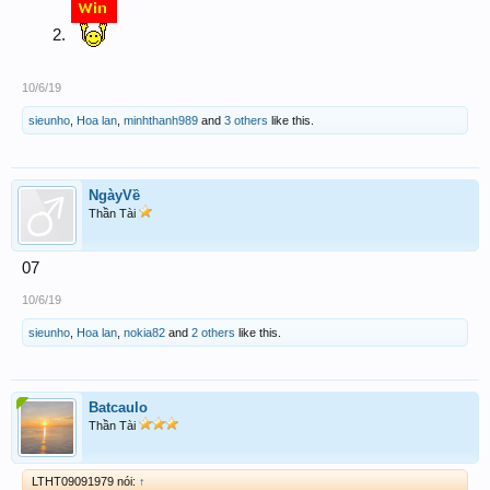
10/6/19
sieunho
,
Hoa lan
,
minhthanh989
and
3 others
like this.
NgàyVề
Thần Tài
07
10/6/19
sieunho
,
Hoa lan
,
nokia82
and
2 others
like this.
Batcaulo
Thần Tài
LTHT09091979 nói:
↑