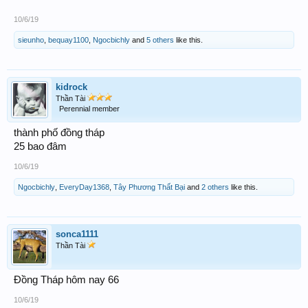
10/6/19
sieunho
,
bequay1100
,
Ngocbichly
and
5 others
like this.
kidrock
Thần Tài
Perennial member
thành phố đồng tháp
25 bao đâm
10/6/19
Ngocbichly
,
EveryDay1368
,
Tây Phương Thất Bại
and
2 others
like this.
sonca1111
Thần Tài
Đồng Tháp hôm nay 66
10/6/19