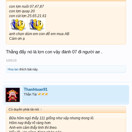
con lợn nuôi 07,47,87
con lợn quay 20
con cút lợn 25.65.21.61
anh chọn dùm em con để em mua AB
Cám ơn ạ
Thằng đấy nó là lợn con vậy đánh 07 đi người ae .
10/6/19
Hoa lan
thích bài này.
Thanhtuan91
Thần Tài
Có duyên phát tài nói:
↑
Bữa hôm ngủ thấy 111 giống như vậy nhưng trong lô.
Hôm nay thấy rõ ràng hơn.
Anh-em cảm thấy linh thì theo.