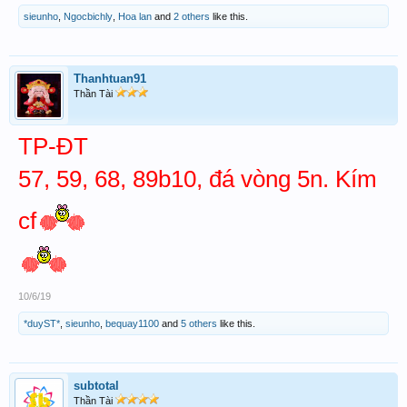
sieunho
,
Ngocbichly
,
Hoa lan
and
2 others
like this.
Thanhtuan91
Thần Tài
TP-ĐT
57, 59, 68, 89b10, đá vòng 5n. Kím
cf
10/6/19
*duyST*
,
sieunho
,
bequay1100
and
5 others
like this.
subtotal
Thần Tài