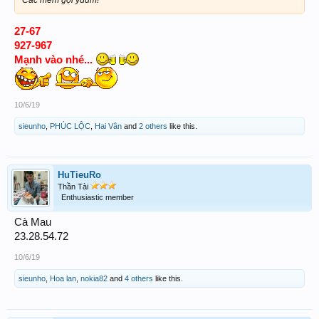
27-67
927-967
Mạnh vào nhé...
10/6/19
sieunho
,
PHÚC LỘC
,
Hai Vân
and
2 others
like this.
HuTieuRo
Thần Tài
Enthusiastic member
Cà Mau
23.28.54.72
10/6/19
sieunho
,
Hoa lan
,
nokia82
and
4 others
like this.