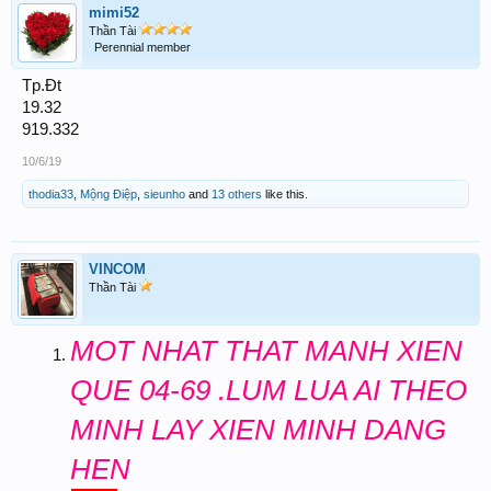
mimi52
Thần Tài
Perennial member
Tp.Đt
19.32
919.332
10/6/19
thodia33
,
Mộng Điệp
,
sieunho
and
13 others
like this.
VINCOM
Thần Tài
MOT NHAT THAT MANH XIEN
QUE 04-69 .LUM LUA AI THEO
MINH LAY XIEN MINH DANG
HEN