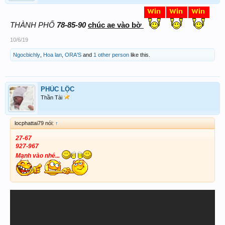
THÀNH PHỐ
78-85-90
chúc ae vào bờ
10/6/19
Ngocbichly
,
Hoa lan
,
ORA'S
and
1 other person
like this.
PHÚC LỘC
Thần Tài
locphattai79 nói:
↑
27-67
927-967
Mạnh vào nhé...