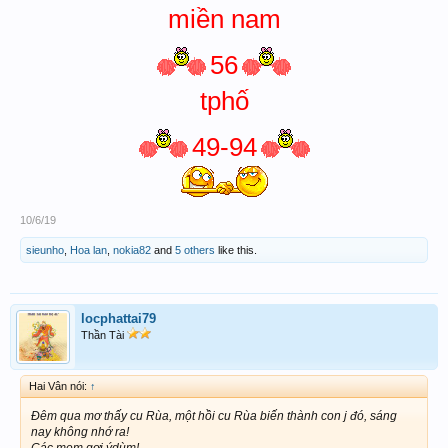
miền nam
56
tphố
49-94
10/6/19
sieunho
,
Hoa lan
,
nokia82
and
5 others
like this.
locphattai79
Thần Tài
Hai Vân nói:
↑
Đêm qua mơ thấy cu Rùa, một hồi cu Rùa biến thành con j đó, sáng
nay không nhớ ra!
Các mem gợi ýdùm!