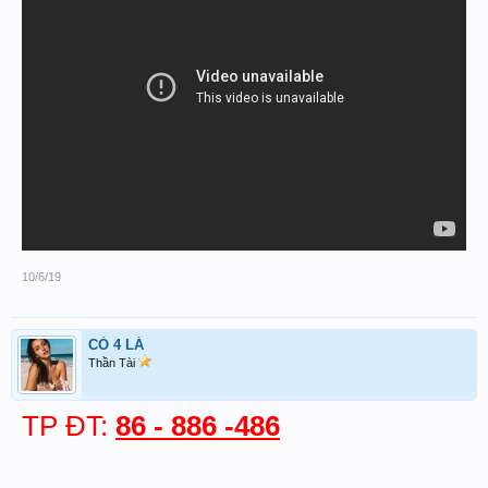
10/6/19
CỎ 4 LÁ
Thần Tài
TP
ĐT:
86 - 886 -486