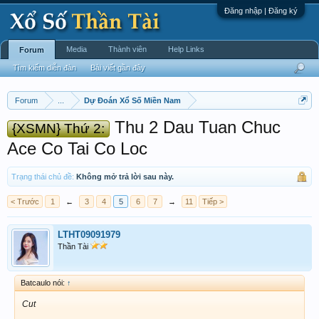
Đăng nhập | Đăng ký
Media
Thành viên
Help Links
Forum
Tìm kiếm diễn đàn
Bài viết gần đây
Forum
...
Dự Đoán Xổ Số Miền Nam
Thu 2 Dau Tuan Chuc
{XSMN} Thứ 2:
Ace Co Tai Co Loc
Trạng thái chủ đề:
Không mở trả lời sau này.
< Trước
1
←
3
4
5
6
7
→
11
Tiếp >
LTHT09091979
Thần Tài
Batcaulo nói:
↑
Cut