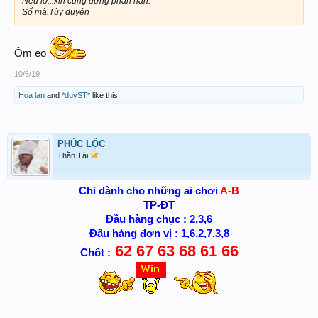
Nếu lỡ...xin cũng đừng phàn nàn.
Số mà.Tùy duyên
Ôm eo
10/6/19
Hoa lan
and
*duyST*
like this.
PHÚC LỘC
Thần Tài
Chỉ dành cho những ai chơi
A-B
TP-ĐT
Đầu hàng chục : 2,3,6
Đầu hàng đơn vị : 1,6,2,7,3,8
62 67 63 68 61 66
Chốt :