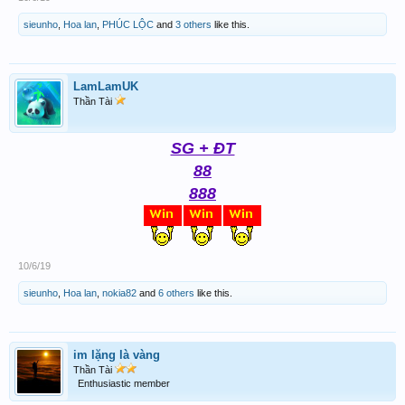
sieunho
,
Hoa lan
,
PHÚC LỘC
and
3 others
like this.
LamLamUK
Thần Tài
SG + ĐT
88
888
10/6/19
sieunho
,
Hoa lan
,
nokia82
and
6 others
like this.
im lặng là vàng
Thần Tài
Enthusiastic member