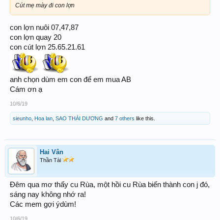
Cút mẹ mày đi con lợn
con lợn nuôi 07,47,87
con lợn quay 20
con cút lợn 25.65.21.61
anh chọn dùm em con để em mua AB
Cám ơn ạ
10/6/19
sieunho
,
Hoa lan
,
SAO THÁI DƯƠNG
and
7 others
like this.
Hai Vân
Thần Tài
Đêm qua mơ thấy cu Rùa, một hồi cu Rùa biến thành con j đó,
sáng nay không nhớ ra!
Các mem gợi ýdùm!
10/6/19