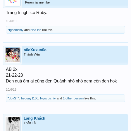
Perennial member
Trang 5 nghi có Ruby.
10/6/19
Ngocbichly
and
Hoa lan
like this.
o0oXuxuo0o
Thành Viên
AB 2x
21-22-23
Đen quá ôm ai cũng đen.Quánh nhỏ nhỏ xem còn đen hok
10/6/19
*duyST*
,
bequay1100
,
Ngocbichly
and
1 other person
like this.
Lãng Khách
Thần Tài