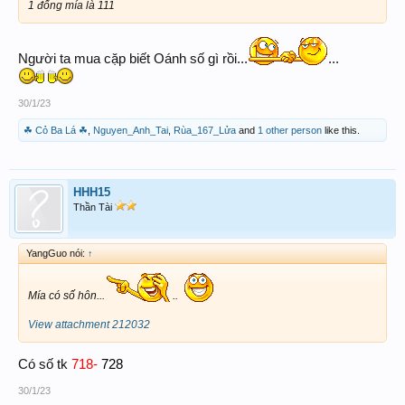
1 đống mía là 111
Người ta mua cặp biết Oánh số gì rồi...
...
30/1/23
☘ Cỏ Ba Lá ☘
,
Nguyen_Anh_Tai
,
Rùa_167_Lửa
and
1 other person
like this.
HHH15
Thần Tài
YangGuo nói:
↑
Mía có số hôn...
..
View attachment 212032
Có số tk
718-
728
30/1/23