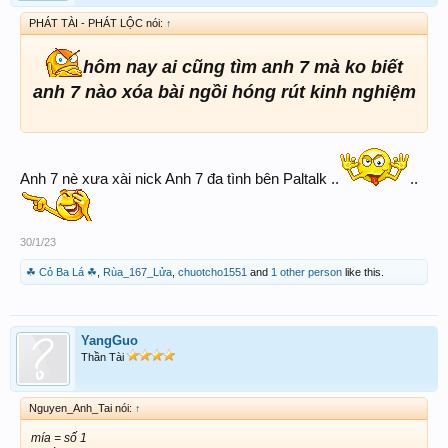
PHÁT TÀI - PHÁT LỘC nói:
↑
hôm nay ai cũng tìm anh 7 mà ko biết
anh 7 nào xóa bài ngồi hóng rút kinh nghiệm
Anh 7 nè xưa xài nick Anh 7 đa tình bên Paltalk ..
..
30/1/23
☘ Cỏ Ba Lá ☘
,
Rùa_167_Lửa
,
chuotcho1551
and
1 other person
like this.
YangGuo
Thần Tài
Nguyen_Anh_Tai nói:
↑
mía = số 1