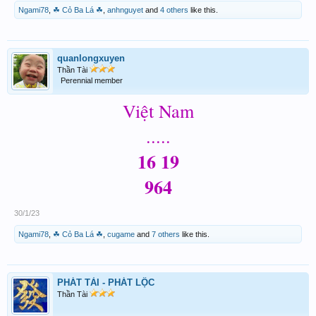
Ngami78
,
☘ Cỏ Ba Lá ☘
,
anhnguyet
and
4 others
like this.
quanlongxuyen
Thần Tài
Perennial member
Việt Nam
.....
16 19
964
30/1/23
Ngami78
,
☘ Cỏ Ba Lá ☘
,
cugame
and
7 others
like this.
PHÁT TÀI - PHÁT LỘC
Thần Tài