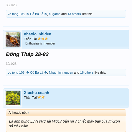
30/1/23
vo tong 108
,
☘ Cỏ Ba Lá ☘
,
cugame
and
13 others
like this.
nhatdo_nhiden
Thần Tài
Enthusiastic member
Đồng Tháp 28-82
30/1/23
vo tong 108
,
☘ Cỏ Ba Lá ☘
,
Nhatminhnguyen
and
18 others
like this.
Xiuchu-coanh
Thần Tài
Anhcado nói:
↑
Là anh hùng LLVTVND lái Mig17 bắn rơi 7 chiếc máy bay của mỹ,còn
số thì k bít!!!