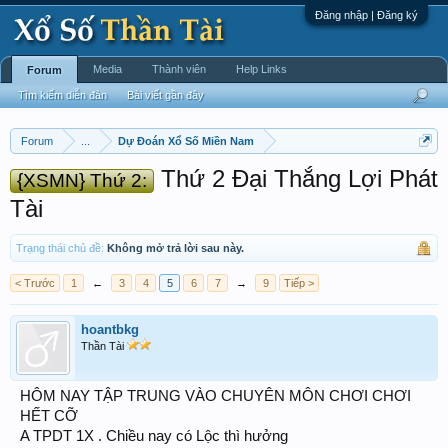
Đăng nhập | Đăng ký
Media
Thành viên
Help Links
Forum
Tìm kiếm diễn đàn
Bài viết gần đây
Forum
...
Dự Đoán Xổ Số Miền Nam
Thứ 2 Đại Thắng Lợi Phát
{XSMN} Thứ 2:
Tài
Trạng thái chủ đề:
Không mở trả lời sau này.
< Trước
1
←
3
4
5
6
7
→
9
Tiếp >
hoantbkg
Thần Tài
HÔM NAY TẬP TRUNG VÀO CHUYÊN MÔN CHƠI CHƠI
HẾT CỠ
A TPDT 1X . Chiều nay có Lộc thì hưởng