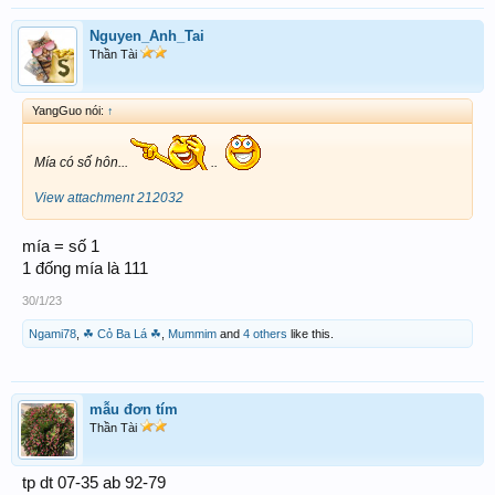
Nguyen_Anh_Tai
Thần Tài
YangGuo nói:
↑
Mía có số hôn...
..
View attachment 212032
mía = số 1
1 đống mía là 111
30/1/23
Ngami78
,
☘ Cỏ Ba Lá ☘
,
Mummim
and
4 others
like this.
mẫu đơn tím
Thần Tài
tp dt 07-35 ab 92-79