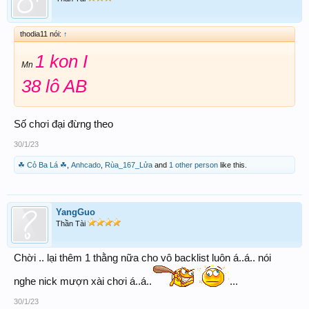
thodia11 nói:
↑
1 kon I
Mn
38 lô AB
Số chơi đại đừng theo
30/1/23
☘ Cỏ Ba Lá ☘
,
Anhcado
,
Rùa_167_Lửa
and
1 other person
like this.
YangGuo
Thần Tài
Chời .. lại thêm 1 thằng nữa cho vô backlist luôn á..á.. nói
nghe nick mượn xài chơi á..á..
...
30/1/23