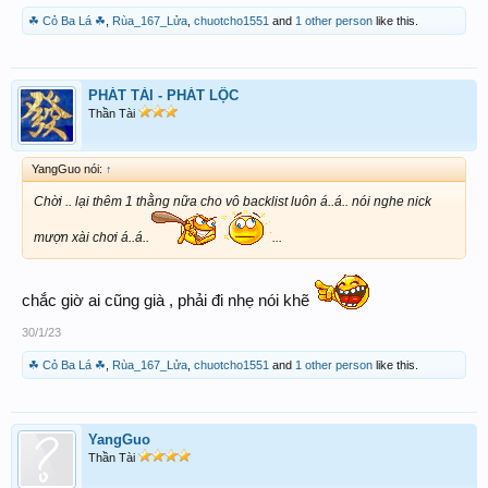
☘ Cỏ Ba Lá ☘
,
Rùa_167_Lửa
,
chuotcho1551
and
1 other person
like this.
PHÁT TÀI - PHÁT LỘC
Thần Tài
YangGuo nói:
↑
Chời .. lại thêm 1 thằng nữa cho vô backlist luôn á..á.. nói nghe nick
mượn xài chơi á..á..
...
chắc giờ ai cũng già , phải đi nhẹ nói khẽ
30/1/23
☘ Cỏ Ba Lá ☘
,
Rùa_167_Lửa
,
chuotcho1551
and
1 other person
like this.
YangGuo
Thần Tài