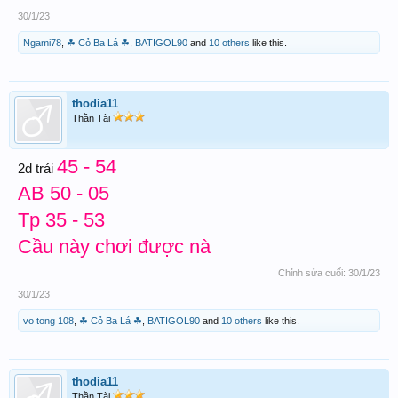
30/1/23
Ngami78
,
☘ Cỏ Ba Lá ☘
,
BATIGOL90
and
10 others
like this.
thodia11
Thần Tài
45 - 54
2d trái
AB 50 - 05
Tp 35 - 53
Cầu này chơi được nà
Chỉnh sửa cuối:
30/1/23
30/1/23
vo tong 108
,
☘ Cỏ Ba Lá ☘
,
BATIGOL90
and
10 others
like this.
thodia11
Thần Tài