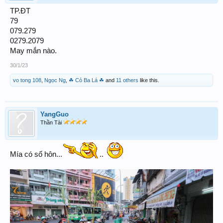
TP.ĐT
79
079.279
0279.2079
May mắn nào.
30/1/23
vo tong 108
,
Ngọc Ng
,
☘ Cỏ Ba Lá ☘
and
11 others
like this.
YangGuo
Thần Tài
Mía có số hôn...
..