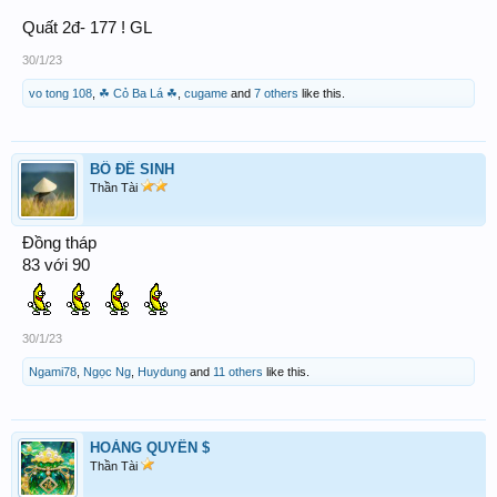
Quất 2đ- 177 ! GL
30/1/23
vo tong 108
,
☘ Cỏ Ba Lá ☘
,
cugame
and
7 others
like this.
BỒ ĐỀ SINH
Thần Tài
Đồng tháp
83 với 90
30/1/23
Ngami78
,
Ngọc Ng
,
Huydung
and
11 others
like this.
HOÀNG QUYÊN $
Thần Tài