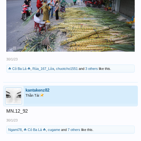
30/1/23
☘ Cỏ Ba Lá ☘
,
Rùa_167_Lửa
,
chuotcho1551
and
3 others
like this.
kantakenz82
Thần Tài
MN.12_92
30/1/23
Ngami78
,
☘ Cỏ Ba Lá ☘
,
cugame
and
7 others
like this.