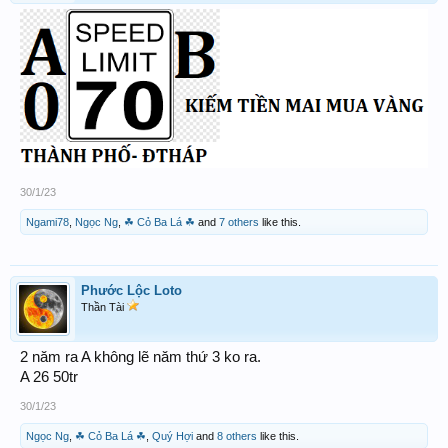
30/1/23
Ngami78
,
Ngọc Ng
,
☘ Cỏ Ba Lá ☘
and
7 others
like this.
Phước Lộc Loto
Thần Tài
2 năm ra A không lẽ năm thứ 3 ko ra.
A 26 50tr
30/1/23
Ngọc Ng
,
☘ Cỏ Ba Lá ☘
,
Quý Hợi
and
8 others
like this.