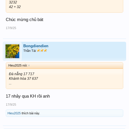
3232
42 + 32
Chúc mừng chủ bát
17/9/25
Bongdiendien
Thần Tài
Hieu2025 nói:
↑
Đà nẵng 17 717
Khánh hòa 37 637
...
17 nhảy qua KH rồi anh
17/9/25
Hieu2025
thích bài này.