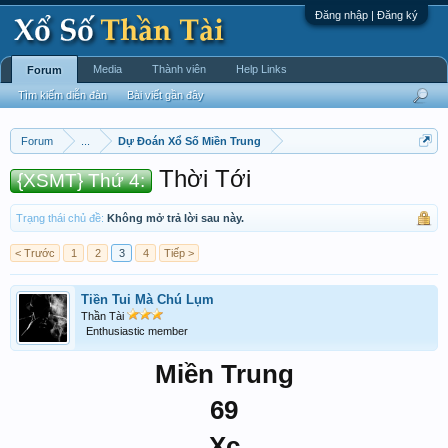
Đăng nhập | Đăng ký
Media
Thành viên
Help Links
Forum
Tìm kiếm diễn đàn
Bài viết gần đây
Forum
...
Dự Đoán Xổ Số Miền Trung
Thời Tới
{XSMT} Thứ 4:
Trạng thái chủ đề:
Không mở trả lời sau này.
< Trước
1
2
3
4
Tiếp >
Tiền Tui Mà Chú Lụm
Thần Tài
Enthusiastic member
Miền Trung
69
Xc