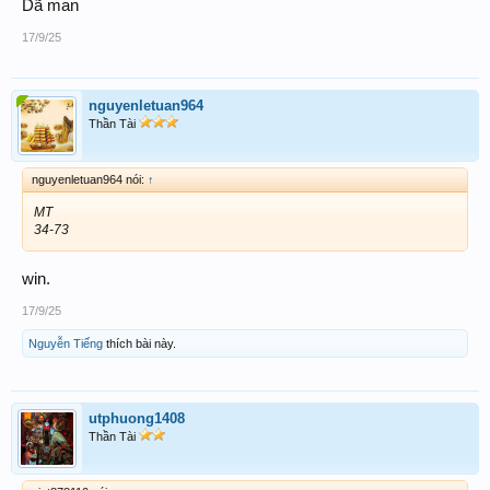
Dã man
17/9/25
nguyenletuan964
Thần Tài
nguyenletuan964 nói:
↑
MT
34-73
win.
17/9/25
Nguyễn Tiếng
thích bài này.
utphuong1408
Thần Tài