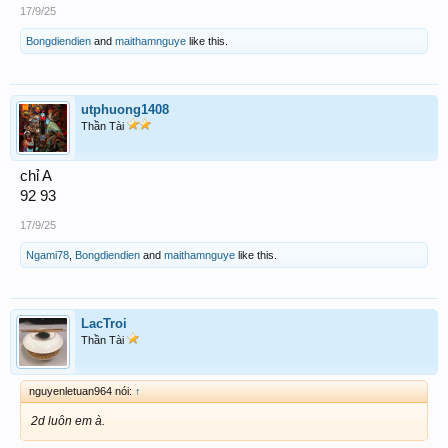
17/9/25
Bongdiendien
and
maithamnguye
like this.
utphuong1408
Thần Tài
chỉ A
92 93
17/9/25
Ngami78
,
Bongdiendien
and
maithamnguye
like this.
LacTroi
Thần Tài
nguyenletuan964 nói:
↑
2d luôn em à.