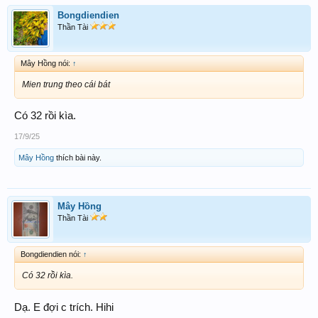
Bongdiendien
Thần Tài
Mây Hồng nói:
↑
Mien trung theo cái bát
Có 32 rồi kìa.
17/9/25
Mây Hồng
thích bài này.
Mây Hồng
Thần Tài
Bongdiendien nói:
↑
Có 32 rồi kìa.
Dạ. E đợi c trích. Hihi