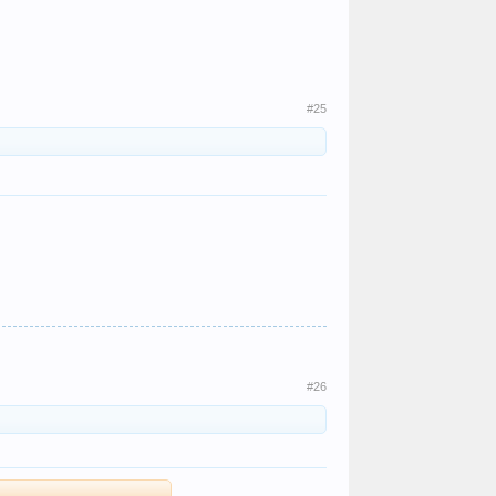
#25
#26