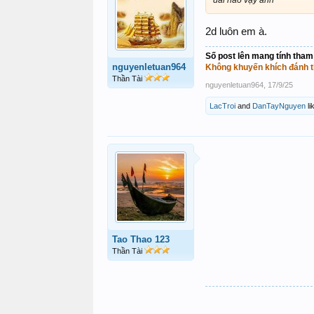
đài nào vậy anh
2d luôn em à.
Số post lên mang tính tham
nguyenletuan964
Không khuyến khích đánh t
Thần Tài
nguyenletuan964
,
17/9/25
LacTroi
and
DanTayNguyen
li
Tao Thao 123
Thần Tài