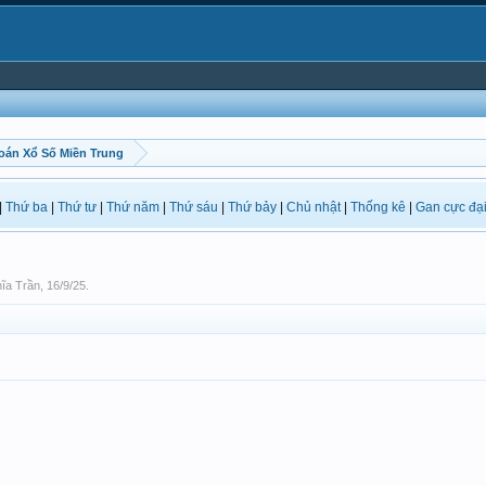
oán Xổ Số Miền Trung
|
Thứ ba
|
Thứ tư
|
Thứ năm
|
Thứ sáu
|
Thứ bảy
|
Chủ nhật
|
Thống kê
|
Gan cực đạ
ĩa Trần
,
16/9/25
.