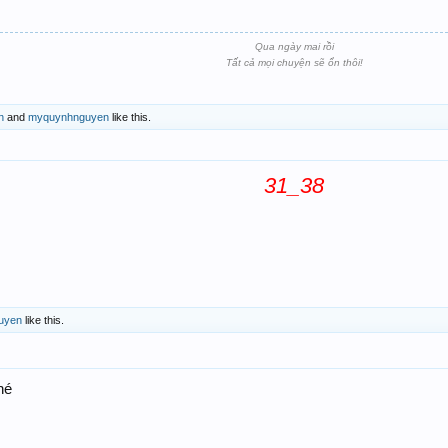
Qua ngày mai rồi
Tất cả mọi chuyện sẽ ổn thôi!
n
and
myquynhnguyen
like this.
31_38
uyen
like this.
hé