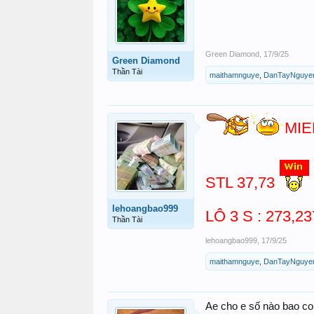
Green Diamond
,
17/9/25
Green Diamond
Thần Tài
maithamnguye
,
DanTayNguye
MIE
STL 37,73
lehoangbao999
LÔ 3 S : 273,23
Thần Tài
lehoangbao999
,
17/9/25
maithamnguye
,
DanTayNguye
Ae cho e số nào bao co