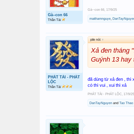
Gà--con 66
,
17/9/25
Gà--con 66
maithamnguye
,
DanTayNguye
Thần Tài
pile nói:
↑
Xả đen tháng 
Guýnh 13 hay 
PHÁT TÀI - PHÁT
đã dùng từ xả đen , th
LỘC
có thì vui , xui thì xả
Thần Tài
PHÁT TÀI - PHÁT LỘC
,
17/9/2
DanTayNguyen
and
Tao Thao