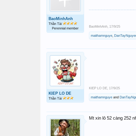
BaoMinhAnh
Thần Tài
BaoMinhAnh
,
17/9/25
Perennial member
maithamnguye
,
DanTayNguye
KIEP LO DE
,
17/9/25
KIEP LO DE
maithamnguye
and
DanTayNg
Thần Tài
Mt xin lô 52 càng 252 n