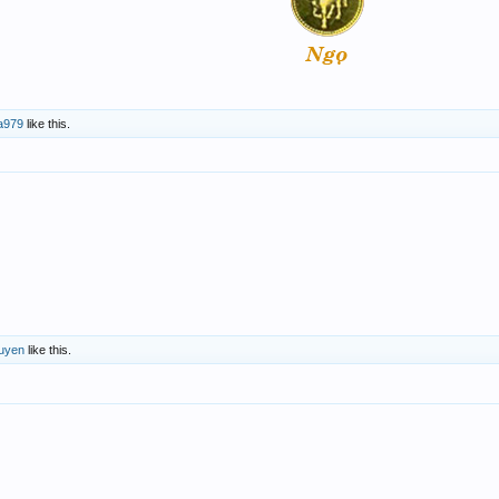
a979
like this.
uyen
like this.