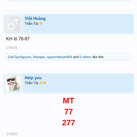
Việt Hoàng
Thần Tài
KH lô 78-87
17/9/25
DanTayNguyen
,
Mangan
,
nguyenletuan964
and
5 others
like this.
Help you
Thần Tài
MT
77
277
17/9/25