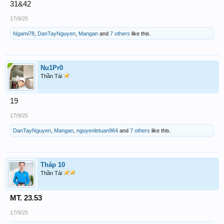
31&42
17/9/25
Ngami78
,
DanTayNguyen
,
Mangan
and
7 others
like this.
Nu1Pr0
Thần Tài
19
17/9/25
DanTayNguyen
,
Mangan
,
nguyenletuan964
and
7 others
like this.
Tháp 10
Thần Tài
MT. 23.53
17/9/25