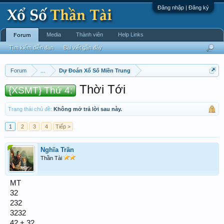
Đăng nhập | Đăng ký
Media
Thành viên
Help Links
Forum
Tìm kiếm diễn đàn
Bài viết gần đây
Forum
...
Dự Đoán Xổ Số Miền Trung
Thời Tới
{XSMT} Thứ 4:
Trạng thái chủ đề:
Không mở trả lời sau này.
1
2
3
4
Tiếp >
Nghĩa Trần
Thần Tài
MT
32
232
3232
42 + 32