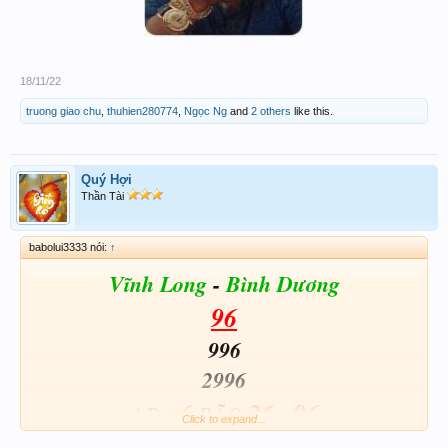
18/11/22
truong giao chu
,
thuhien280774
,
Ngọc Ng
and
2 others
like this.
Quý Hợi
Thần Tài
babolui3333 nói:
↑
Vĩnh Long
-
Bình Dương
96
996
2996
x6
26
96
AB
BÃO
-
Click to expand...