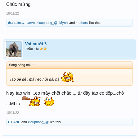
Chúc mừng
18/11/22
thantaimaymanvn
,
kieuphong_@
,
Mynhi
and
4 others
like this.
Voi mười 3
Thần Tài
Song băng nói:
↑
Tao pê đê , mày eo hữi dái hả
Nay tao win ...eo mày chết chắc ... từ đây tao eo tiếp...chờ
...Mb á
18/11/22
UT ANH
and
kieuphong_@
like this.