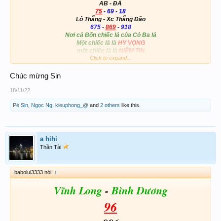
AB - ĐÁ
75
- 69 - 18
Lô Thẵng - Xc Thẵng Đão
675 -
869
- 918
Nơi cả Bốn chiếc lá của Cỏ Ba lá
Một chiếc lá là
HY VỌNG
một chiếc lá là
NIỀM TIN
Click to expand...
Một chiếc lá dành cho
TÌNH YÊU
một chiếc lá dành cho
MAY MẮN
Chúc mừng Sin
18/11/22
Pé Sin
,
Ngọc Ng
,
kieuphong_@
and
2 others
like this.
a hihi
Thần Tài
babolui3333 nói:
↑
Vĩnh Long
-
Bình Dương
96