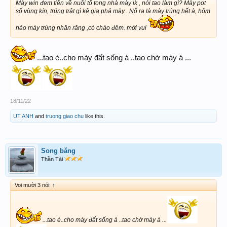
Mày win đem tiền về nuôi tổ tong nhà mày ik , nói tao làm gì? Mày pot
số vùng kín, trúng trật gì kệ gia phả mày . Nổ ra là mày trúng hết à, hôm
nào mày trúng nhăn răng ,có cháo đêm. mới vui
...tao é..cho mày đất sống á ..tao chờ mày á ...
18/11/22
UT ANH
and
truong giao chu
like this.
Song băng
Thần Tài
Voi mười 3 nói:
↑
...tao é..cho mày đất sống á ..tao chờ mày á ...