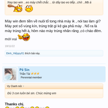
Nay tao win ...eo mày chết chắc ... từ đây tao eo tiếp...chờ ...Mb á
Mày win đem tiền về nuôi tổ tong nhà mày ik , nói tao làm gì?
Mày pot số vùng kín, trúng trật gì kệ gia phả mày . Nổ ra là
mày trúng hết à, hôm nào mày trúng nhăn răng ,có cháo đêm.
mới vui
18/11/22
Đinh_Hiệppy81
thích bài này.
Pé Sin
Thần Tài
Perennial member
Vy Oanh nói:
↑
Đủ 3 con luôn bé sin. Chúc mừng em
Thanks chị.