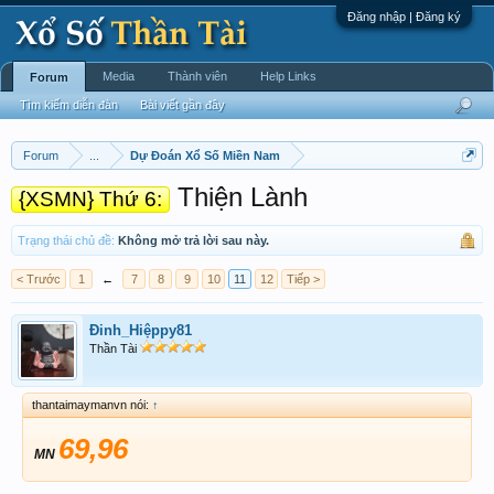
Đăng nhập | Đăng ký
Media
Thành viên
Help Links
Forum
Tìm kiếm diễn đàn
Bài viết gần đây
Forum
...
Dự Đoán Xổ Số Miền Nam
Thiện Lành
{XSMN} Thứ 6:
Trạng thái chủ đề:
Không mở trả lời sau này.
< Trước
1
←
7
8
9
10
11
12
Tiếp >
Đinh_Hiệppy81
Thần Tài
thantaimaymanvn nói:
↑
69,96
MN