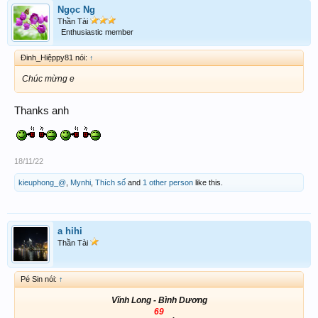
Ngọc Ng
Thần Tài
Enthusiastic member
Đinh_Hiệppy81 nói:
↑
Chúc mừng e
Thanks anh
18/11/22
kieuphong_@
,
Mynhi
,
Thích số
and
1 other person
like this.
a hihi
Thần Tài
Pé Sin nói:
↑
Vĩnh Long - Bình Dương
69