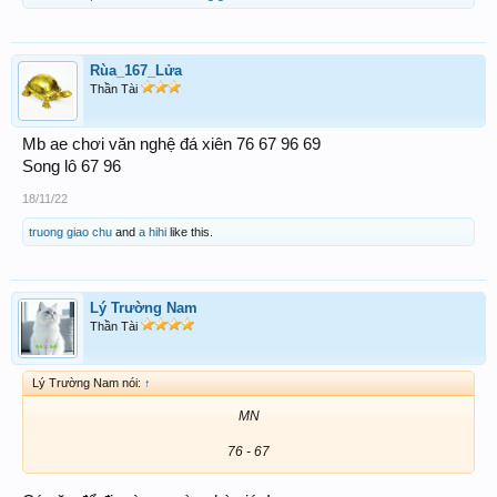
Rùa_167_Lửa
Thần Tài
Mb ae chơi văn nghệ đá xiên 76 67 96 69
Song lô 67 96
18/11/22
truong giao chu
and
a hihi
like this.
Lý Trường Nam
Thần Tài
Lý Trường Nam nói:
↑
MN
76 - 67​