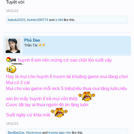
Tuyệt vời
18/11/22
babolui3333
,
thuhien280774
and
a hihi
like this.
Phù Dao
Thần Tài
huynh tỉ win nên mừng cớ sao chửi lộn suốt vậy
Hay là mụi cho huynh tỉ mượn tài khoãng game mui đang chơi
Mụi có 2 cái
Mụi cho vào game mỗi nick 5 triệu(nếu thua mụi tặng luôn,nếu
win lời mấy huynh tỉ trả mụi vốn thôi)
Cược tất tay ai thua người đó im lặng luôn
Suốt ngày cứ khịa mãi
18/11/22
BaoBaoGia
,
Hoctroxua
and
truong giao chu
like this.