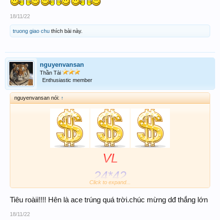
18/11/22
truong giao chu
thích bài này.
nguyenvansan
Thần Tài
Enthusiastic member
nguyenvansan nói:
↑
VL
24*42
Click to expand...
724//142
Tiêu roàii!!!! Hên là ace trúng quá trời.chúc mừng dđ thắng lớn
18/11/22