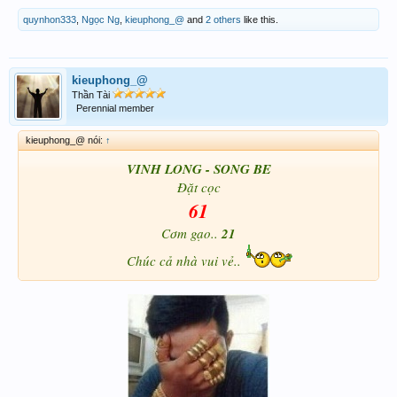
quynhon333
,
Ngọc Ng
,
kieuphong_@
and
2 others
like this.
kieuphong_@
Thần Tài
Perennial member
kieuphong_@ nói:
↑
VINH LONG - SONG BE
Đặt cọc
61
Cơm gạo..
21
Chúc cả nhà vui vẻ..