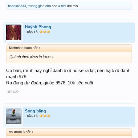
babolui3333
,
truong giao chu
and
a hihi
like this.
Huỳnh Phong
Thần Tài
Minhnhan.buon nói:
↑
Quánh theo tờ vs là lượm r
Có bạn, mình nay nghỉ đánh 979 nó sẽ ra lật, nên hạ 979 đánh
mạnh 976
Ra đúng dự đoán, giuộc 9976_10k tiếc nuối
18/11/22
Song băng
Thần Tài
Voi mười 3 nói:
↑