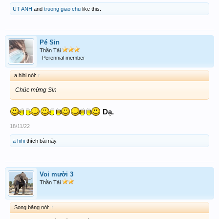
UT ANH
and
truong giao chu
like this.
Pé Sin
Thần Tài
Perennial member
a hihi nói:
↑
Chúc mừng Sin
Dạ.
18/11/22
a hihi
thích bài này.
Voi mười 3
Thần Tài
Song băng nói:
↑