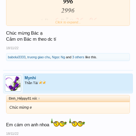
996
2996
x6
26
96
AB
BÃO
-
Click to expand...
Chúc mừng Bác ạ
Cảm ơn Bác m theo dc tí
18/11/22
babolui3333
,
truong giao chu
,
Ngọc Ng
and
3 others
like this.
Mynhi
Thần Tài
Đinh_Hiệppy81 nói:
↑
Chúc mừng e
Em cám ơn anh nhoa
18/11/22