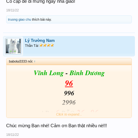
Có cặp để đi mừng ngày nhà giáo!
18/11/22
truong giao chu
thích bài này.
Lý Trường Nam
Thần Tài
babolui3333 nói:
↑
Vĩnh Long
-
Bình Dương
96
996
2996
x6
26
96
AB
BÃO
-
Click to expand...
Chúc mừng Bạn nhé! Cảm ơn Bạn thật nhiều nè!!!
18/11/22