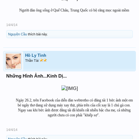
Người đàn ông sống ở Quế Châu, Trung Quốc có bộ răng mọc ngoài mồm​
14/4/14
Nguyện Cầu
thích bài này.
Hồ Ly Tinh
Thần Tài
Những Hình Ảnh...Kinh Dị...
Ngày 26.2, trên Facebook của diễn đàn webtretho có đăng tải 1 bức ảnh một em
bé ngây thơ đang sử dụng máy xay thịt, phía trên của cối xay là 1 chú gà con.
Ngay sau khi bức ảnh được đăng tải đã khiến rất nhiều bậc cha mẹ, cả những
người chưa có con phải "khiếp sợ". ​
14/4/14