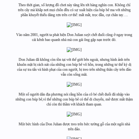
Theo thời gian, số lượng đồ chơi này tăng lên tới hàng nghìn con. Không chỉ
trên cây mà khắp nơi mọi chốn đều có sự xuất hiện của búp bê ma với những
phần khuyết thiếu đáng rợn trên cơ thể: mất mắt, trọc đầu, cụt chân tay….
Vào năm 2001, người ta phát hiện Don Julian suýt chết đuối cũng ở ngay trong
cái kênh bao quanh nhà mà con gái ông gặp nạn trước đó.
Don Julian đã không còn tồn tại với thế giới bên ngoài, nhưng hình ảnh trên
khuôn mặt bị rách nát của những con búp bê vô hồn, trong những tư thế kỳ dị
của sự tra tấn và hình phạt của con người, bị treo trên những thân cây trên đảo
vẫn còn sống mãi.
Một số người dân địa phương nói rằng hồn của cô bé chết đuối đã nhập vào
những con búp bê,vì thế những con búp bê có thể di chuyển, mở được mắt thậm
chí còn thì thầm với khách tham quan.
Một bức hình của Don Julian được treo trên bức tường gỗ của một ngôi nhà
trên đảo.