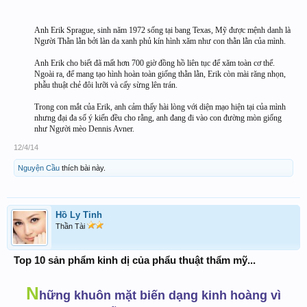
Anh Erik Sprague, sinh năm 1972 sống tại bang Texas, Mỹ được mệnh danh là
Người Thằn lằn bởi làn da xanh phủ kín hình xăm như con thằn lằn của mình.
Anh Erik cho biết đã mất hơn 700 giờ đồng hồ liên tục để xăm toàn cơ thể.
Ngoài ra, để mang tạo hình hoàn toàn giống thằn lằn, Erik còn mài răng nhọn,
phẫu thuật chẻ đôi lưỡi và cấy sừng lên trán.
Trong con mắt của Erik, anh cảm thấy hài lòng với diện mạo hiện tại của mình
nhưng đại đa số ý kiến đều cho rằng, anh đang đi vào con đường mòn giống
như Người mèo Dennis Avner.​
12/4/14
Nguyện Cầu
thích bài này.
Hồ Ly Tinh
Thần Tài
Top 10 sản phẩm kinh dị của phẩu thuật thẩm mỹ...
N
hững khuôn mặt biến dạng kinh hoàng vì