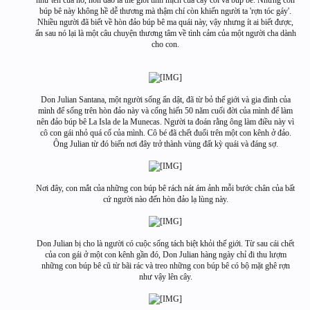
như tên của nó, hòn đảo là thế giới tĩnh mịch của cây cối và búp bê. Những con
búp bê này không hề dễ thương mà thậm chí còn khiến người ta 'rợn tóc gáy'.
Nhiều người đã biết về hòn đảo búp bê ma quái này, vậy nhưng ít ai biết được,
ẩn sau nó lại là một câu chuyện thương tâm về tình cảm của một người cha dành
cho con.
Don Julian Santana, một người sống ẩn dật, đã từ bỏ thế giới và gia đình của
mình để sống trên hòn đảo này và cống hiến 50 năm cuối đời của mình để làm
nên đảo búp bê La Isla de la Munecas. Người ta đoán rằng ông làm điều này vì
cô con gái nhỏ quá cố của mình. Cô bé đã chết đuối trên một con kênh ở đảo.
Ông Julian từ đó biến nơi đây trở thành vùng đất kỳ quái và đáng sợ.
Nơi đây, con mắt của những con búp bê rách nát ám ảnh mỗi bước chân của bất
cứ người nào đến hòn đảo lạ lùng này.
Don Julian bị cho là người có cuộc sống tách biệt khỏi thế giới. Từ sau cái chết
của con gái ở một con kênh gần đó, Don Julian hàng ngày chỉ đi thu lượm
những con búp bê cũ từ bãi rác và treo những con búp bê có bộ mặt ghê rợn
như vậy lên cây.