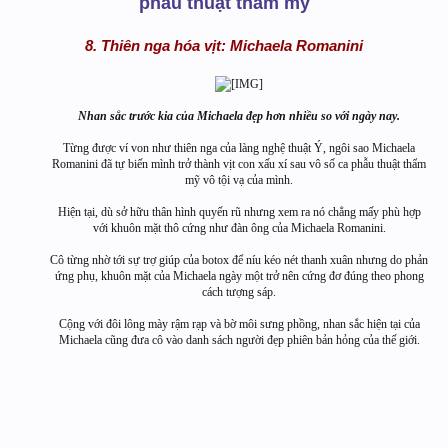
phẫu thuật thẩm mỹ
8. Thiên nga hóa vịt: Michaela Romanini
Nhan sắc trước kia của Michaela đẹp hơn nhiều so với ngày nay.
Từng được ví von như thiên nga của làng nghệ thuật Ý, ngôi sao Michaela
Romanini đã tự biến mình trở thành vịt con xấu xí sau vô số ca phẫu thuật thẩm
mỹ vô tội vạ của mình.
Hiện tại, dù sở hữu thân hình quyến rũ nhưng xem ra nó chẳng mấy phù hợp
với khuôn mặt thô cứng như đàn ông của Michaela Romanini.
Cô từng nhờ tới sự trợ giúp của botox để níu kéo nét thanh xuân nhưng do phản
ứng phụ, khuôn mặt của Michaela ngày một trở nên cứng đơ đúng theo phong
cách tượng sáp.
Cộng với đôi lông mày rậm rạp và bờ môi sưng phồng, nhan sắc hiện tại của
Michaela cũng đưa cô vào danh sách người đẹp phiên bản hỏng của thế giới.