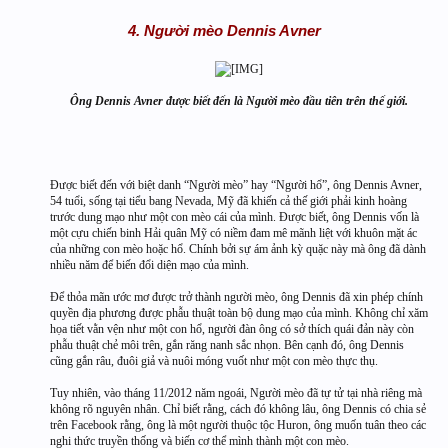
4. Người mèo Dennis Avner
Ông Dennis Avner được biết đến là Người mèo đầu tiên trên thế giới.
Được biết đến với biệt danh “Người mèo” hay “Người hổ”, ông Dennis Avner,
54 tuổi, sống tại tiểu bang Nevada, Mỹ đã khiến cả thế giới phải kinh hoàng
trước dung mạo như một con mèo cái của mình. Được biết, ông Dennis vốn là
một cựu chiến binh Hải quân Mỹ có niềm đam mê mãnh liệt với khuôn mặt ác
của những con mèo hoặc hổ. Chính bởi sự ám ảnh kỳ quặc này mà ông đã dành
nhiều năm để biến đổi diện mạo của mình.
Để thỏa mãn ước mơ được trở thành người mèo, ông Dennis đã xin phép chính
quyền địa phương được phẫu thuật toàn bộ dung mạo của mình. Không chỉ xăm
họa tiết vằn vện như một con hổ, người đàn ông có sở thích quái đản này còn
phẫu thuật chẻ môi trên, gắn răng nanh sắc nhọn. Bên cạnh đó, ông Dennis
cũng gắn râu, đuôi giả và nuôi móng vuốt như một con mèo thực thụ.
Tuy nhiên, vào tháng 11/2012 năm ngoái, Người mèo đã tự tử tại nhà riêng mà
không rõ nguyên nhân. Chỉ biết rằng, cách đó không lâu, ông Dennis có chia sẻ
trên Facebook rằng, ông là một người thuộc tộc Huron, ông muốn tuân theo các
nghi thức truyền thống và biến cơ thể mình thành một con mèo.​