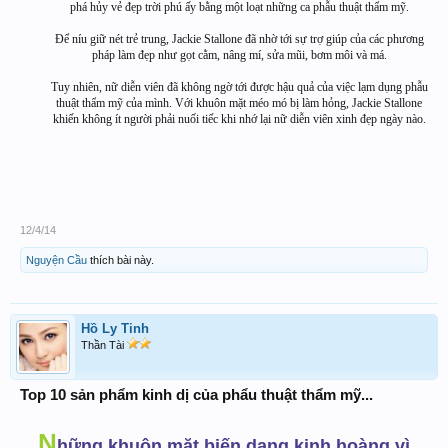
phá hủy vẻ đẹp trời phú ấy bằng một loạt những ca phẫu thuật thẩm mỹ.
Để níu giữ nét trẻ trung, Jackie Stallone đã nhờ tới sự trợ giúp của các phương
pháp làm đẹp như gọt cằm, nâng mí, sửa mũi, bơm môi và má.
Tuy nhiên, nữ diễn viên đã không ngờ tới được hậu quả của việc lạm dụng phẫu
thuật thẩm mỹ của mình. Với khuôn mặt méo mó bị làm hỏng, Jackie Stallone
khiến không ít người phải nuối tiếc khi nhớ lại nữ diễn viên xinh đẹp ngày nào.
12/4/14
Nguyện Cầu
thích bài này.
Hồ Ly Tinh
Thần Tài
Top 10 sản phẩm kinh dị của phẩu thuật thẩm mỹ...
N
hững khuôn mặt biến dạng kinh hoàng vì