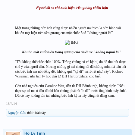
Người lái xe chỉ xuất hiện trên gương chiếu hậu
Một trong những bức ảnh cũng được nhiều người ưa thích là bức hình với
khuôn mặt hiện trên tấm gương của một chiếc ô tô “không người lái”.
Khuôn mặt xuất hiện trong gương của chiếc xe "không người lái".
“Tôi không thể chắc chắn 100%. Trông chúng có vẻ kỳ bí, do đó thu hút được
chú ý của người dân. Nhưng những gì mà chúng tôi đã chứng minh là hầu hết
các bức ảnh ma nổi tiếng đều không quá “kỳ dị” và rõ rệt như vậy”, Richard
Wiseman, nhà tâm lý học đến từ ĐH Hertfordshire, cho biết.
Còn nhà nghiên cứu Caroline Watt, đến từ ĐH Edinburgh, khẳng định: “Nếu
thực sự có ma ở đâu đó thì hẳn chúng phải rất “e dè” trước ống kính máy ảnh”.
Dù có hay không tồn tại, những bức ảnh kỳ lạ này cũng rất đáng xem. ​
16/4/14
Nguyện Cầu
thích bài này.
Hồ Ly Tinh