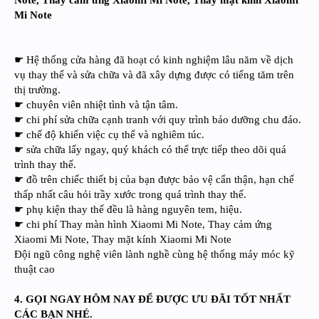
Note, Thay cảm ứng Xiaomi Mi Note, Thay mặt kính Xiaomi
Mi Note
☛ Hệ thống cửa hàng đã hoạt có kinh nghiệm lâu năm về dịch
vụ thay thế và sửa chữa và đã xây dựng được có tiếng tăm trên
thị trường.
☛ chuyên viên nhiệt tình và tận tâm.
☛ chi phí sửa chữa cạnh tranh với quy trình bảo dưỡng chu đáo.
☛ chế độ khiến việc cụ thể và nghiêm túc.
☛ sửa chữa lấy ngay, quý khách có thể trực tiếp theo dõi quá
trình thay thế.
☛ đồ trên chiếc thiết bị của bạn được bảo vệ cẩn thận, hạn chế
thấp nhất câu hỏi trầy xước trong quá trình thay thế.
☛ phụ kiện thay thế đều là hàng nguyên tem, hiệu.
☛ chi phí Thay màn hình Xiaomi Mi Note, Thay cảm ứng
Xiaomi Mi Note, Thay mặt kính Xiaomi Mi Note
Đội ngũ công nghệ viên lành nghề cùng hệ thống máy móc kỹ
thuật cao
4. GỌI NGAY HÔM NAY ĐỂ ĐƯỢC ƯU ĐÃI TỐT NHẤT
CÁC BẠN NHÉ.