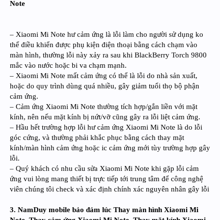
Note
– Xiaomi Mi Note hư cảm ứng là lỗi làm cho người sử dụng ko
thể điều khiển được phụ kiện điện thoại bằng cách chạm vào
màn hình, thường lỗi này xảy ra sau khi BlackBerry Torch 9800
mắc vào nước hoặc bi va chạm mạnh.
– Xiaomi Mi Note mất cảm ứng có thể là lỗi do nhà sản xuất,
hoặc do quy trình dùng quá nhiều, gây giảm tuổi thọ bộ phận
cảm ứng.
– Cảm ứng Xiaomi Mi Note thường tích hợp/gắn liền với mặt
kính, nên nếu mặt kính bị nứt/vỡ cũng gây ra lỗi liệt cảm ứng.
– Hầu hết trường hợp lỗi hư cảm ứng Xiaomi Mi Note là do lỗi
góc cứng, và thường phải khắc phục bằng cách thay mặt
kính/màn hình cảm ứng hoặc ic cảm ứng mới tùy trường hợp gây
lỗi.
– Quý khách có nhu cầu sửa Xiaomi Mi Note khi gặp lỗi cảm
ứng vui lòng mang thiết bị trực tiếp tới trung tâm để công nghệ
viên chúng tôi check và xác định chính xác nguyên nhân gây lỗi
3. NamDuy mobile bảo đảm lúc Thay màn hình Xiaomi Mi