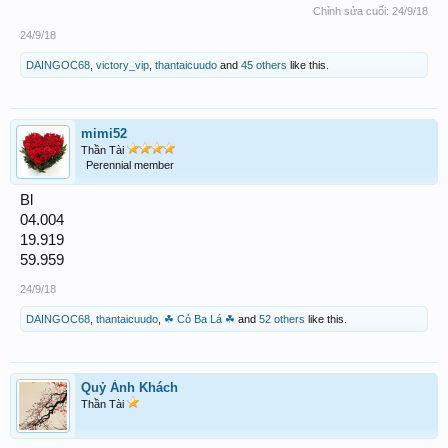
Chỉnh sửa cuối:
24/9/18
24/9/18
DAINGOC68
,
victory_vip
,
thantaicuudo
and
45 others
like this.
mimi52
Thần Tài
Perennial member
Bl
04.004
19.919
59.959
24/9/18
DAINGOC68
,
thantaicuudo
,
☘ Cỏ Ba Lá ☘
and
52 others
like this.
Quỷ Ảnh Khách
Thần Tài