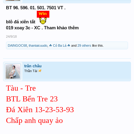
BT 96. 596. 01. 501. 7501 VT .
blô đá xiên tất
019 xoay 3c - XC . Tham khảo thêm
24/9/18
DAINGOC68
,
thantaicuudo
,
☘ Cỏ Ba Lá ☘
and
29 others
like this.
trân châu
Thần Tài
Tàu - Tre
BTL Bến Tre 23
Đá Xiên 13-23-53-93
Chấp anh quay ảo