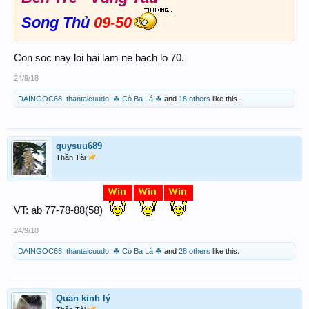
Song Thủ
09-50
Con soc nay loi hai lam ne bach lo 70.
24/9/18
DAINGOC68
,
thantaicuudo
,
☘ Cỏ Ba Lá ☘
and
18 others
like this.
quysuu689
Thần Tài
VT: ab 77-78-88(58)
24/9/18
DAINGOC68
,
thantaicuudo
,
☘ Cỏ Ba Lá ☘
and
28 others
like this.
Quan kinh lý