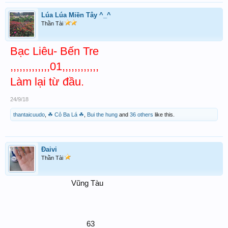
Lúa Lúa Miền Tây ^_^
Thần Tài
Bạc Liêu- Bến Tre
,,,,,,,,,,,,,01,,,,,,,,,,,,
Làm lại từ đầu.
24/9/18
thantaicuudo
,
☘ Cỏ Ba Lá ☘
,
Bui the hung
and
36 others
like this.
Đaivi
Thần Tài
Vũng Tàu
63