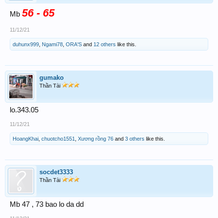
56 - 65
Mb
11/12/21
duhunx999
,
Ngami78
,
ORA'S
and
12 others
like this.
gumako
Thần Tài
lo.343.05
11/12/21
HoangKhai
,
chuotcho1551
,
Xương rồng 76
and
3 others
like this.
socdet3333
Thần Tài
Mb 47 , 73 bao lo da dd