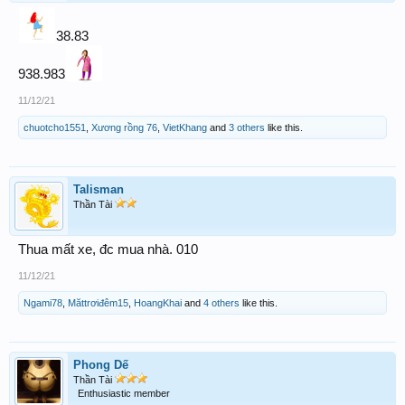
38.83
938.983
11/12/21
chuotcho1551
,
Xương rồng 76
,
VietKhang
and
3 others
like this.
Talisman
Thần Tài
Thua mất xe, đc mua nhà. 010
11/12/21
Ngami78
,
Măttrơiđêm15
,
HoangKhai
and
4 others
like this.
Phong Dế
Thần Tài
Enthusiastic member