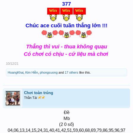
377
Chúc ace cuối tuần thắng lớn !!!
Thắng thì vui - thua không quạu
Có chơi có chịu - cứ liệu mà chơi
10/12/21
HoangKhai
,
Kim Hiền
,
phongsuong
and
17 others
like this.
Chơi toàn trúng
Thần Tài
Đề
Mb
(2 0 số)
04,06,13,14,15,24,31,40,41,42,51,59,60,68,69,79,86,95,96,97