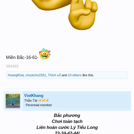
Miền Bắc-16-61-
10/12/21
HoangKhai
,
chuotcho1551
,
Thích số
and
10 others
like this.
VietKhang
Thần Tài
Perennial member
Bắc phương
Chơi toàn tạch
Liên hoàn cước Lý Tiểu Long
22-24-42-44/