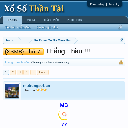
Đăng nhập | Đăng ký
Media
Thành viên
Help Links
Forum
Tìm kiếm diễn đàn
Bài viết gần đây
Forum
...
Dự Đoán Xổ Số Miền Bắc
Thắng Thầu !!!
{XSMB} Thứ 7:
Trạng thái chủ đề:
Không mở trả lời sau này.
1
2
3
4
5
Tiếp >
motrungso1lan
Thần Tài
MB
77