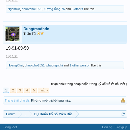
11/12/21
Ngami78
,
chuotcho1551
,
Xương rồng 76
and
5 others
like this.
Dungtrandhdn
Thần Tài
19-91-89-59
11/12/21
HoangKhai
,
chuotcho1551
,
phuongnghi
and
1 other person
like this.
(Bạn phải Đăng nhập hoặc Đăng ký để trả lời bài viết.)
1
2
3
4
5
Tiếp >
Trạng thái chủ đề:
Không mở trả lời sau này.
Forum
...
Dự Đoán Xổ Số Miền Bắc
Tiếng Việt
Liên hệ
Trợ giúp