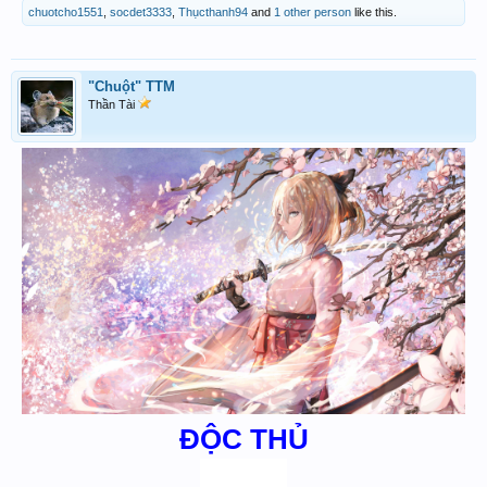
chuotcho1551
,
socdet3333
,
Thụcthanh94
and
1 other person
like this.
"Chuột" TTM
Thần Tài
ĐỘC THỦ