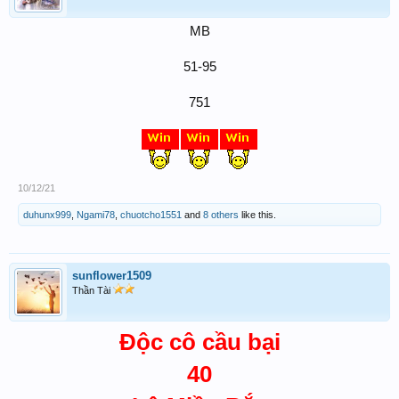
MB
51-95
751
10/12/21
duhunx999
,
Ngami78
,
chuotcho1551
and
8 others
like this.
sunflower1509
Thần Tài
Độc cô cầu bại
40