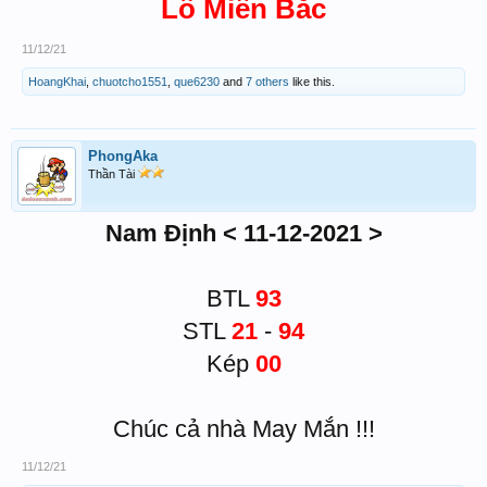
Lô Miền Bắc
11/12/21
HoangKhai
,
chuotcho1551
,
que6230
and
7 others
like this.
PhongAka
Thần Tài
Nam Định < 11-12-2021 >
BTL
93
STL
21
-
94
Kép
00
Chúc cả nhà May Mắn !!!
11/12/21