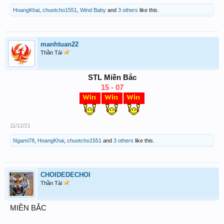
HoangKhai
,
chuotcho1551
,
Wind Baby
and
3 others
like this.
manhtuan22
Thần Tài
STL Miền Bắc
15 - 07
11/12/21
Ngami78
,
HoangKhai
,
chuotcho1551
and
3 others
like this.
CHOIDEDECHOI
Thần Tài
MIỀN BẮC