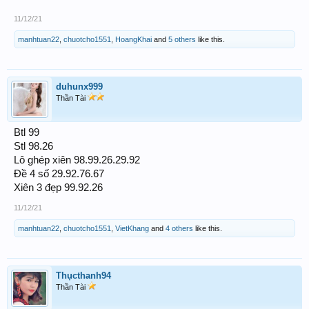
11/12/21
manhtuan22
,
chuotcho1551
,
HoangKhai
and
5 others
like this.
duhunx999
Thần Tài
Btl 99
Stl 98.26
Lô ghép xiên 98.99.26.29.92
Đề 4 số 29.92.76.67
Xiên 3 đẹp 99.92.26
11/12/21
manhtuan22
,
chuotcho1551
,
VietKhang
and
4 others
like this.
Thụcthanh94
Thần Tài