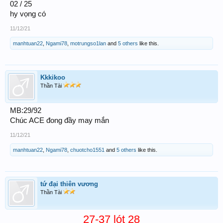
02 / 25
hy vọng có
11/12/21
manhtuan22
,
Ngami78
,
motrungso1lan
and
5 others
like this.
Kkkikoo
Thần Tài
MB:29/92
Chúc ACE đong đầy may mắn
11/12/21
manhtuan22
,
Ngami78
,
chuotcho1551
and
5 others
like this.
tứ đại thiên vương
Thần Tài
27-37 lót 28