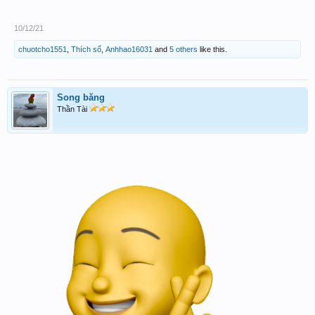
10/12/21
chuotcho1551
,
Thích số
,
Anhhao16031
and
5 others
like this.
Song băng
Thần Tài