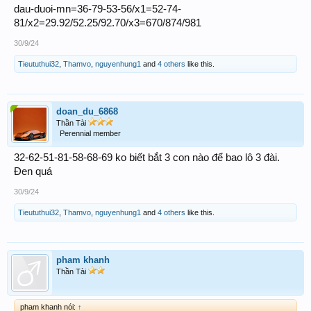
dau-duoi-mn=36-79-53-56/x1=52-74-
81/x2=29.92/52.25/92.70/x3=670/874/981
30/9/24
Tieututhui32
,
Thamvo
,
nguyenhung1
and
4 others
like this.
doan_du_6868
Thần Tài
Perennial member
32-62-51-81-58-68-69 ko biết bắt 3 con nào để bao lô 3 đài.
Đen quá
30/9/24
Tieututhui32
,
Thamvo
,
nguyenhung1
and
4 others
like this.
pham khanh
Thần Tài
pham khanh nói:
↑