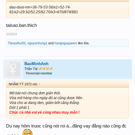
dau-duoi-mn=36-79-53-56/x1=52-74-
81/x2=29.92/52.25/92.70/x3=670/874/981
taisao.ban.thich
1/10/24
Tieututhui32
,
nguyenhung1
and
hongnguqueem
like this.
BaoMinhAnh
Thần Tài
Perennial member
NHÂM TÝ 1972 nói:
↑
Mở bát nói chung đơn giản thôi.
Vừa mở hàng cho ngày đó ai cũng được Win .
Vừa cho ai đang đen, giảm bớt căng thẳng.
Dứt 1 phát 1 .
Chúc cả nhà vui vẻ cùng nhau may mắn !
Dụ nay hôm truoc cũng nói roi á...đăng vay đằng nào cũng đc