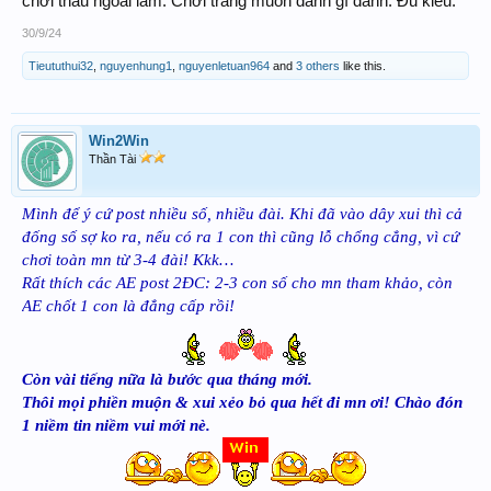
chơi thầu ngoài lắm. Chơi trang muốn đánh gì đánh. Đủ kiểu.
30/9/24
Tieututhui32
,
nguyenhung1
,
nguyenletuan964
and
3 others
like this.
Win2Win
Thần Tài
Mình để ý cứ post nhiều số, nhiều đài. Khi đã vào dây xui thì cả
đống số sợ ko ra, nếu có ra 1 con thì cũng lỗ chổng cẳng, vì cứ
chơi toàn mn từ 3-4 đài! Kkk…
Rất thích các AE post 2ĐC: 2-3 con số cho mn tham khảo, còn
AE chốt 1 con là đẳng cấp rồi!
Còn vài tiếng nữa là bước qua tháng mới.
Thôi mọi phiền muộn & xui xẻo bỏ qua hết đi mn ơi! Chào đón
1 niềm tin niềm vui mới nè.