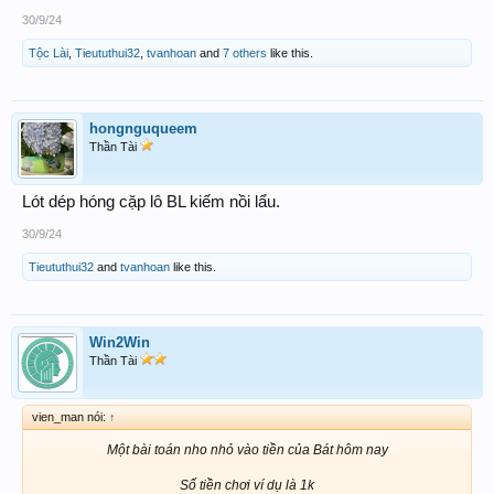
30/9/24
Tộc Lài
,
Tieututhui32
,
tvanhoan
and
7 others
like this.
hongnguqueem
Thần Tài
Lót dép hóng cặp lô BL kiếm nồi lẩu.
30/9/24
Tieututhui32
and
tvanhoan
like this.
Win2Win
Thần Tài
vien_man nói:
↑
Một bài toán nho nhỏ vào tiền của Bát hôm nay
Số tiền chơi ví dụ là 1k