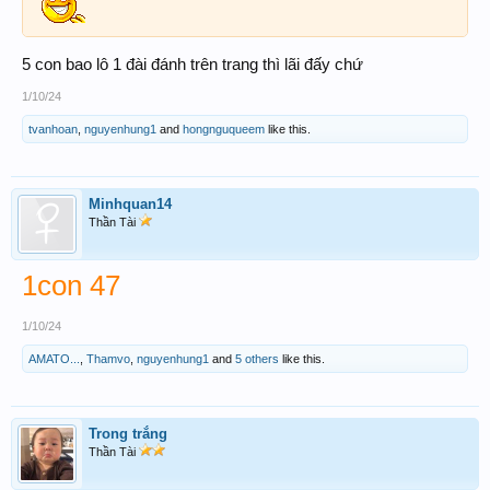
5 con bao lô 1 đài đánh trên trang thì lãi đấy chứ
1/10/24
tvanhoan
,
nguyenhung1
and
hongnguqueem
like this.
Minhquan14
Thần Tài
1con 47
1/10/24
AMATO...
,
Thamvo
,
nguyenhung1
and
5 others
like this.
Trong trắng
Thần Tài