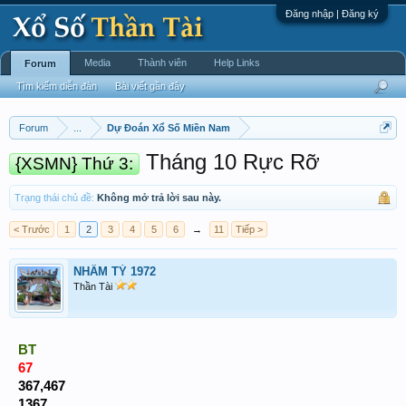
Đăng nhập | Đăng ký
Media
Thành viên
Help Links
Forum
Tìm kiếm diễn đàn
Bài viết gần đây
Forum
...
Dự Đoán Xổ Số Miền Nam
Tháng 10 Rực Rỡ
{XSMN} Thứ 3:
Trạng thái chủ đề:
Không mở trả lời sau này.
< Trước
1
2
3
4
5
6
→
11
Tiếp >
NHÂM TÝ 1972
Thần Tài
BT
67
367,467
1367