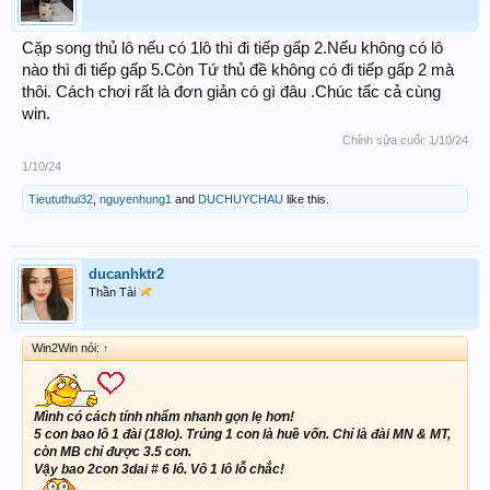
Cặp song thủ lô nếu có 1lô thì đi tiếp gấp 2.Nếu không có lô
nào thì đi tiếp gấp 5.Còn Tứ thủ đề không có đi tiếp gấp 2 mà
thôi. Cách chơi rất là đơn giản có gì đâu .Chúc tấc cả cùng
win.
Chỉnh sửa cuối:
1/10/24
1/10/24
Tieututhui32
,
nguyenhung1
and
DUCHUYCHAU
like this.
ducanhktr2
Thần Tài
Win2Win nói:
↑
Mình có cách tính nhẩm nhanh gọn lẹ hơn!
5 con bao lô 1 đài (18lo). Trúng 1 con là huề vốn. Chỉ là đài MN & MT,
còn MB chỉ được 3.5 con.
Vậy bao 2con 3dai # 6 lô. Vô 1 lô lỗ chắc!