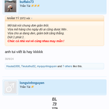
buffalo73
Thần Tài
NHÂM TÝ 1972 nói:
↑
Mở bát nói chung đơn giản thôi.
Vừa mở hàng cho ngày đó ai cũng được Win .
Vừa cho ai đang đen, giảm bớt căng thẳng.
Dứt 1 phát 1 .
Chúc cả nhà vui vẻ cùng nhau may mắn !
anh tui viết là hay kkkkk
30/9/24
Huutai1000
,
Tieututhui32
,
myquynhnguyen
and
7 others
like this.
longvinhnguyen
Thần Tài
BL
79
379