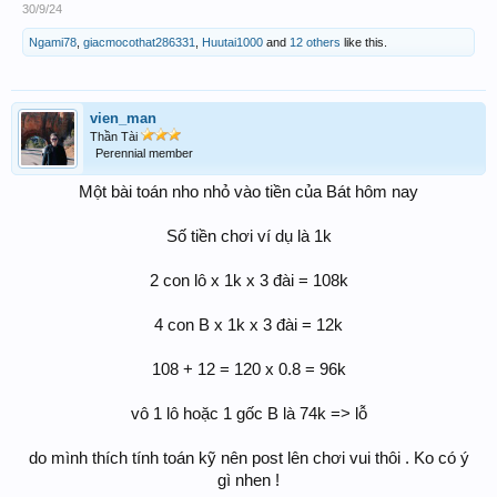
30/9/24
Ngami78
,
giacmocothat286331
,
Huutai1000
and
12 others
like this.
vien_man
Thần Tài
Perennial member
Một bài toán nho nhỏ vào tiền của Bát hôm nay
Số tiền chơi ví dụ là 1k
2 con lô x 1k x 3 đài = 108k
4 con B x 1k x 3 đài = 12k
108 + 12 = 120 x 0.8 = 96k
vô 1 lô hoặc 1 gốc B là 74k => lỗ
do mình thích tính toán kỹ nên post lên chơi vui thôi . Ko có ý
gì nhen !