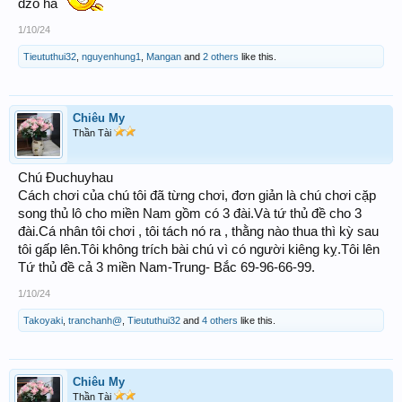
dzô hà
1/10/24
Tieututhui32
,
nguyenhung1
,
Mangan
and
2 others
like this.
Chiêu My
Thần Tài
Chú Đuchuyhau
Cách chơi của chú tôi đã từng chơi, đơn giản là chú chơi cặp
song thủ lô cho miền Nam gồm có 3 đài.Và tứ thủ đề cho 3
đài.Cá nhân tôi chơi , tôi tách nó ra , thằng nào thua thì kỳ sau
tôi gấp lên.Tôi không trích bài chú vì có người kiêng kỵ.Tôi lên
Tứ thủ đề cả 3 miền Nam-Trung- Bắc 69-96-66-99.
1/10/24
Takoyaki
,
tranchanh@
,
Tieututhui32
and
4 others
like this.
Chiêu My
Thần Tài