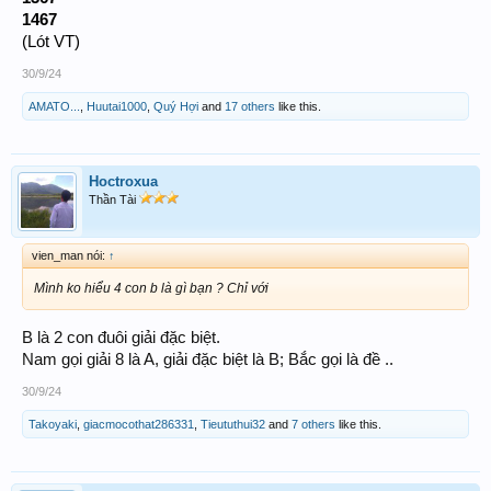
1467
(Lót VT)
30/9/24
AMATO...
,
Huutai1000
,
Quý Hợi
and
17 others
like this.
Hoctroxua
Thần Tài
vien_man nói:
↑
Mình ko hiểu 4 con b là gì bạn ? Chỉ với
B là 2 con đuôi giải đặc biệt.
Nam gọi giải 8 là A, giải đặc biệt là B; Bắc gọi là đề ..
30/9/24
Takoyaki
,
giacmocothat286331
,
Tieututhui32
and
7 others
like this.