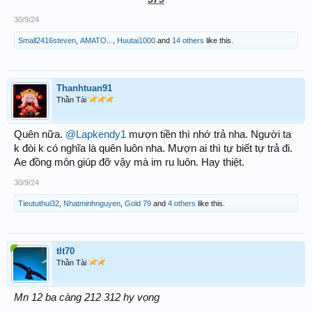
30/9/24
Small2416steven
,
AMATO...
,
Huutai1000
and
14 others
like this.
Thanhtuan91
Thần Tài
Quên nữa.
@Lapkendy1
mượn tiền thì nhớ trả nha. Người ta
k đòi k có nghĩa là quên luôn nha. Mượn ai thì tự biết tự trả đi.
Ae đồng môn giúp đỡ vậy mà im ru luôn. Hay thiệt.
30/9/24
Tieututhui32
,
Nhatminhnguyen
,
Gold 79
and
4 others
like this.
tlt70
Thần Tài
Mn 12 ba càng 212 312 hy vọng