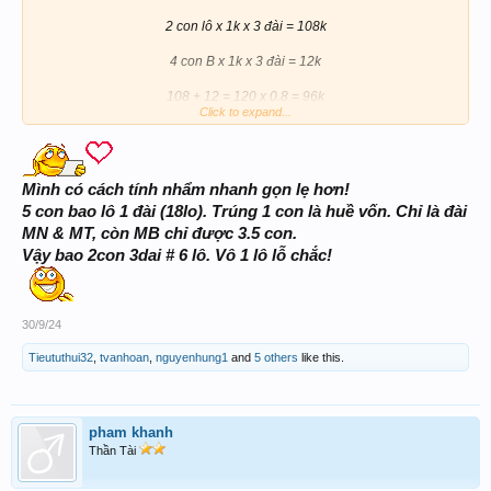
2 con lô x 1k x 3 đài = 108k
4 con B x 1k x 3 đài = 12k
108 + 12 = 120 x 0.8 = 96k
Click to expand...
vô 1 lô hoặc 1 gốc B là 74k => lỗ
do mình thích tính toán kỹ nên post lên chơi vui thôi . Ko có ý gì nhen !
Mình có cách tính nhẩm nhanh gọn lẹ hơn!
5 con bao lô 1 đài (18lo). Trúng 1 con là huề vốn. Chỉ là đài
MN & MT, còn MB chỉ được 3.5 con.
Vậy bao 2con 3dai # 6 lô. Vô 1 lô lỗ chắc!
30/9/24
Tieututhui32
,
tvanhoan
,
nguyenhung1
and
5 others
like this.
pham khanh
Thần Tài