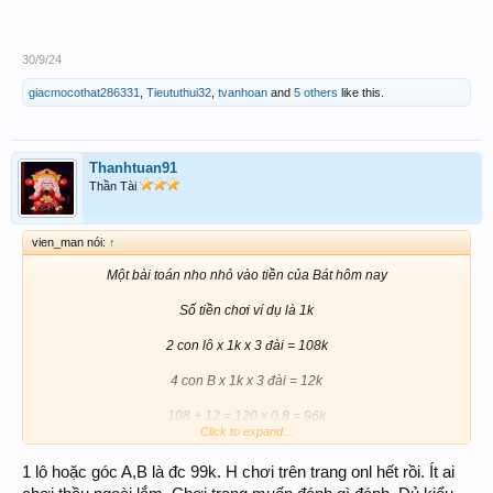
30/9/24
giacmocothat286331
,
Tieututhui32
,
tvanhoan
and
5 others
like this.
Thanhtuan91
Thần Tài
vien_man nói:
↑
Một bài toán nho nhỏ vào tiền của Bát hôm nay
Số tiền chơi ví dụ là 1k
2 con lô x 1k x 3 đài = 108k
4 con B x 1k x 3 đài = 12k
108 + 12 = 120 x 0.8 = 96k
Click to expand...
vô 1 lô hoặc 1 gốc B là 74k => lỗ
1 lô hoặc góc A,B là đc 99k. H chơi trên trang onl hết rồi. Ít ai
do mình thích tính toán kỹ nên post lên chơi vui thôi . Ko có ý gì nhen !