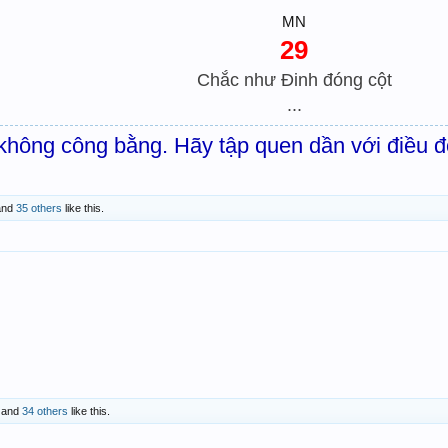
MN
29
Chắc như Đinh đóng cột
...
hông công bằng. Hãy tập quen dần với điều đ
nd
35 others
like this.
and
34 others
like this.