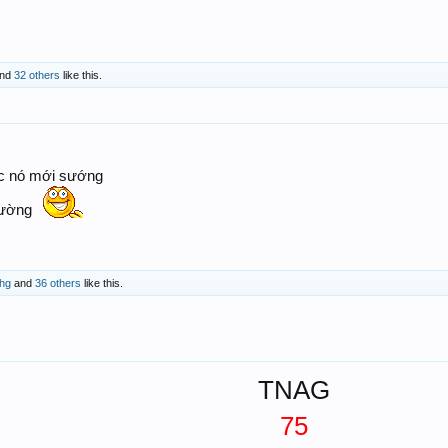
nd
32 others
like this.
ác nó mới sướng
thường
hg
and
36 others
like this.
TNAG
75