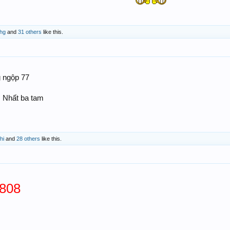
hg
and
31 others
like this.
g ngộp 77
i. Nhất ba tam
hi
and
28 others
like this.
-808