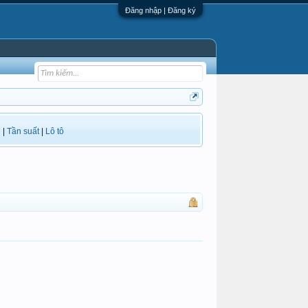
Đăng nhập | Đăng ký
i
|
Tần suất
|
Lô tô