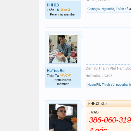
HHH13
,
22/3/23
HHH13
Chinhgia
,
Ngami78
,
Thích số
a
Thần Tài
Perennial member
Đến Từ Thành Phố Năm Bo
HuTieuRo
Thần Tài
HuTieuRo
,
22/3/23
Enthusiastic
member
Ngami78
,
Thích số
,
ngocthan
HHH13 nói:
↑
TNAG
386-060-319
4 góc