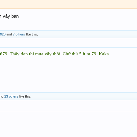
m vậy bạn
2020
and
7 others
like this.
79. Thấy đẹp thì mua vậy thôi. Chứ thứ 5 ít ra 79. Kaka
nd
23 others
like this.