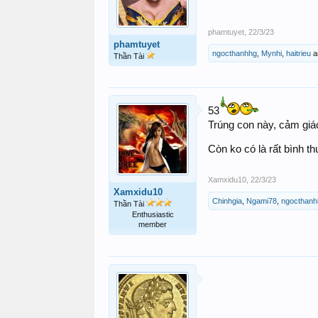
phamtuyet
,
22/3/23
phamtuyet
ngocthanhhg
,
Mynhi
,
haitrieu
a
Thần Tài
53
Trúng con này, cảm gi
Còn ko có là rất bình 
Xamxidu10
,
22/3/23
Xamxidu10
Chinhgia
,
Ngami78
,
ngocthanh
Thần Tài
Enthusiastic
member