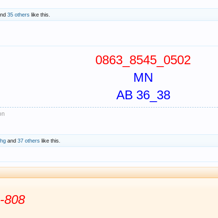
nd
35 others
like this.
0863_8545_0502
MN
AB 36_38
on
hhg
and
37 others
like this.
-808