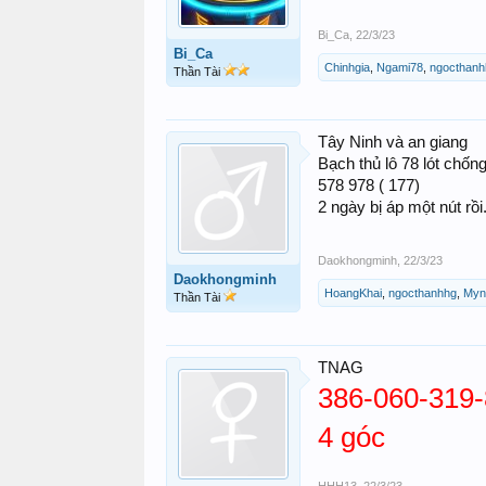
Bi_Ca
,
22/3/23
Bi_Ca
Chinhgia
,
Ngami78
,
ngocthanh
Thần Tài
Tây Ninh và an giang
Bạch thủ lô 78 lót chốn
578 978 ( 177)
2 ngày bị áp một nút rồ
Daokhongminh
,
22/3/23
Daokhongminh
HoangKhai
,
ngocthanhhg
,
Myn
Thần Tài
TNAG
386-060-319
4 góc