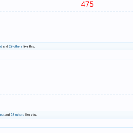
475
et
and
29 others
like this.
ieu
and
28 others
like this.