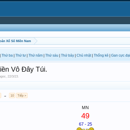
oán Xổ Số Miền Nam
|
Thứ ba
|
Thứ tư
|
Thứ năm
|
Thứ sáu
|
Thứ bảy
|
Chủ nhật
|
Thống kê
|
Gan cực đạ
iền Vô Đây Túi.
ngoc
,
22/3/23
.
→
10
Tiếp >
MN
49
67 - 25