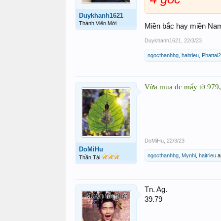
Duykhanh1621
Thành Viên Mới
Miền bắc hay miền Na
Duykhanh1621
,
22/3/23
ngocthanhhg
,
haitrieu
,
Phattai
Vừa mua dc mấy tờ 979,6
DoMiHu
,
22/3/23
DoMiHu
ngocthanhhg
,
Mynhi
,
haitrieu
a
Thần Tài
Tn. Ag.
39.79