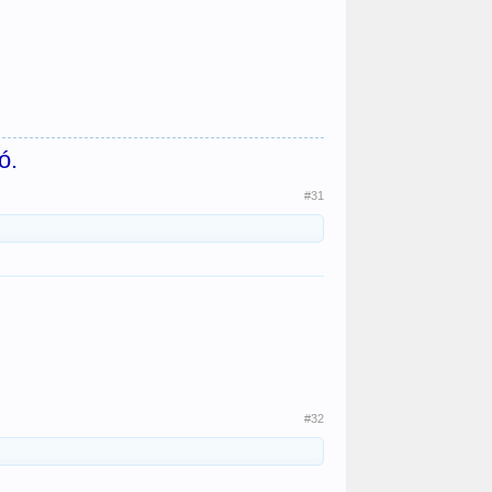
ó.
#31
#32