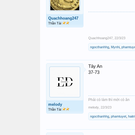
Quachhoang247
Thần Tài
Quachhoang247
,
22/3/23
ngocthanhhg
,
Mynhi
,
phamtuy
Tây An
37-73
Phải có làm thì mới có ăn
melody
melody
,
22/3/23
Thần Tài
ngocthanhhg
,
phamtuyet
,
haitr