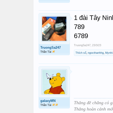
1 đài Tây Nin
789
6789
TruongSa247
,
23/3/23
TruongSa247
Thần Tài
Thích số
,
ngocthanhhg
,
Mynhi
galaxyMN
Thắng đề chẳng có gì
Thần Tài
Thắng hoàn cảnh mới