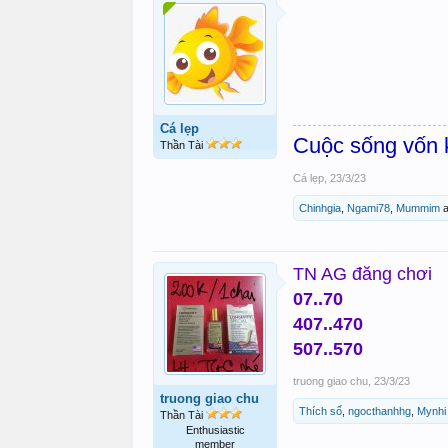
Cá lẹp
Cuộc sống vốn k
Thần Tài
Cá lẹp
,
23/3/23
Chinhgia
,
Ngami78
,
Mummim
a
TN AG đăng chơi
07..70
407..470
507..570
truong giao chu
,
23/3/23
truong giao chu
Thích số
,
ngocthanhhg
,
Mynhi
Thần Tài
Enthusiastic
member