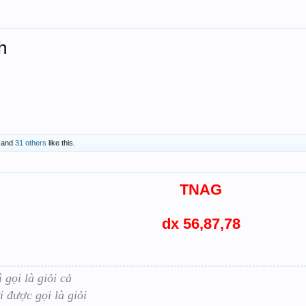
h
and
31 others
like this.
TNAG
dx 56,87,78
 gọi là giỏi cả
 được gọi là giỏi