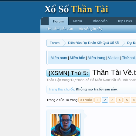
Media
Thành viên
Help Links
Forum
Tìm kiếm diễn đàn
Bài viết gần đây
Forum
Diễn Đàn Dự Đoán Kết Quả Xổ Số
Dự Đ
Miền nam
|
Miền bắc
|
Miền trung
|
Vietlott
|
Thứ hai
Thần Tài Về.t
{XSMN} Thứ 5:
Thảo luận trong '
Dự Đoán Xổ Số Miền Nam
' bắt đầu bởi
hoai
Trạng thái chủ đề:
Không mở trả lời sau này.
Trang 2 của 10 trang
< Trước
1
2
3
4
5
6