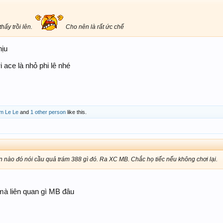
thấy trồi lên.
Cho nên là rất ức chế
hịu
 ace là nhỏ phi lê nhé
m Le Le
and
1 other person
like this.
ào đó nói cầu quả trám 388 gì đó. Ra XC MB. Chắc họ tiếc nếu không chơi lại.
mà liên quan gì MB đâu