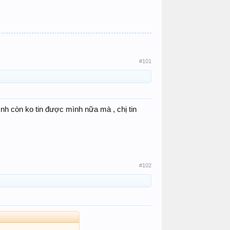
#101
ình còn ko tin được mình nữa mà , chị tin
#102