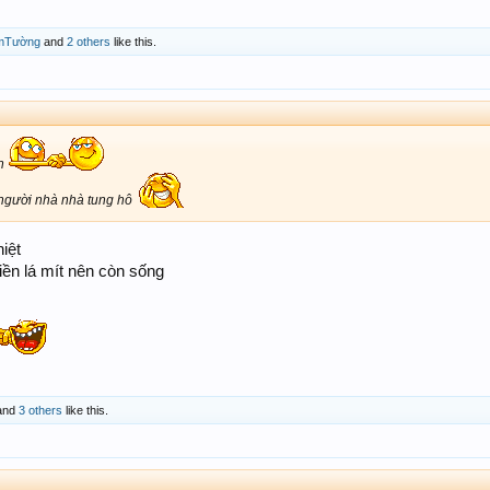
mTường
and
2 others
like this.
ơn
ời người nhà nhà tung hô
hiệt
iền lá mít nên còn sống
and
3 others
like this.