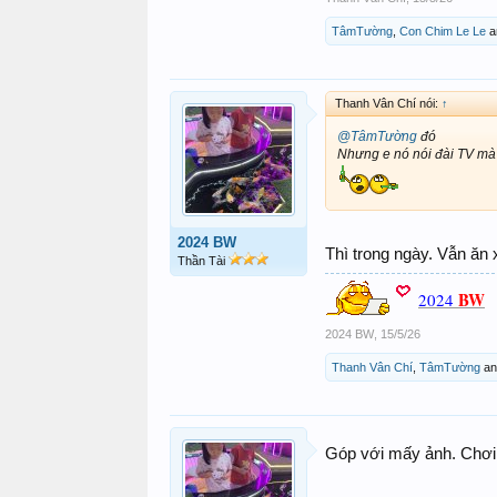
TâmTường
,
Con Chim Le Le
a
Thanh Vân Chí nói:
↑
@TâmTường
đó
Nhưng e nó nói đài TV mà
2024 BW
Thì trong ngày. Vẫn ăn
Thần Tài
BW
2024
2024 BW
,
15/5/26
Thanh Vân Chí
,
TâmTường
a
Góp với mấy ảnh. Chơi 