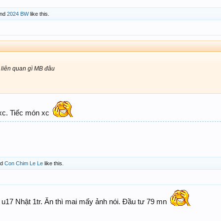
nd
2024 BW
like this.
 liên quan gì MB đâu
 xc. Tiếc món xc
nd
Con Chim Le Le
like this.
u17 Nhật 1tr. Ăn thì mai mấy ảnh nói. Đầu tư 79 mn