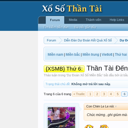
Media
Thành viên
Help Links
Forum
Tìm kiếm diễn đàn
Bài viết gần đây
Forum
Diễn Đàn Dự Đoán Kết Quả Xổ Số
Dự Đ
Miền nam
|
Miền bắc
|
Miền trung
|
Vietlott
|
Thứ hai
Thần Tài Đến
{XSMB} Thứ 6:
Thảo luận trong '
Dự Đoán Xổ Số Miền Bắc
' bắt đầu bởi
út bầ
Trạng thái chủ đề:
Không mở trả lời sau này.
Trang 6 của 6 trang
< Trước
1
2
3
4
5
6
Con Chim Le Le nói:
↑
Chúc mừng...ghi giùm mà c