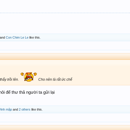
and
Con Chim Le Le
like this.
thấy trồi lên.
Cho nên là rất ức chế
hôi để thư thả người ta gửi lại
Vinh mập
and
2 others
like this.