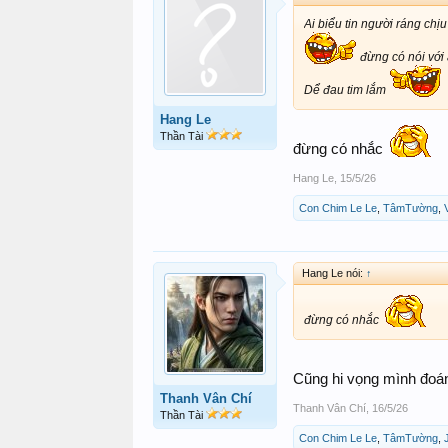
Ai biểu tin người ráng chịu
đừng có nói với 
Dể đau tim lắm
Hang Le
Thần Tài
đừng có nhắc
Hang Le
,
15/5/26
Con Chim Le Le
,
TâmTường
,
Hang Le nói:
↑
đừng có nhắc
Cũng hi vọng mình đoán
Thanh Vân Chí
Thanh Vân Chí
,
16/5/26
Thần Tài
Con Chim Le Le
,
TâmTường
,