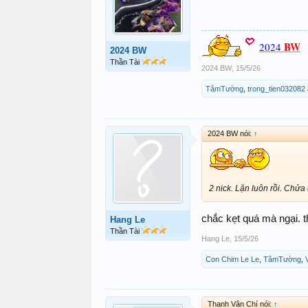
BW
2024
2024 BW
Thần Tài
2024 BW
,
15/5/26
TâmTường
,
trong_tien032082
2024 BW nói:
↑
2 nick. Lặn luôn rồi. Chửa 
chắc kẹt quá mà ngại. t
Hang Le
Thần Tài
Hang Le
,
15/5/26
Con Chim Le Le
,
TâmTường
,
Thanh Vân Chí nói:
↑