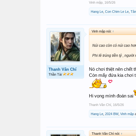
Vinh mập
,
16/5/26
Hang Le
,
Con Chim Le Le
,
Tâ
Vinh mập nói:
↑
Núi cao còn có núi cao h
Phi lê trúng tiền tỷ , ngư
Nó chơi thiệt nên chết t
Thanh Vân Chí
Thần Tài
Còn mấy đứa kia chơi t
Hi vọng mình đoán sai
Thanh Vân Chí
,
16/5/26
Hang Le
,
2024 BW
,
Vinh mập
Thanh Vân Chí nói:
↑