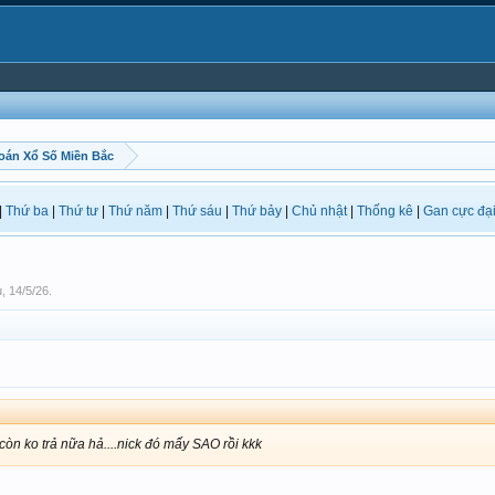
oán Xổ Số Miền Bắc
|
Thứ ba
|
Thứ tư
|
Thứ năm
|
Thứ sáu
|
Thứ bảy
|
Chủ nhật
|
Thống kê
|
Gan cực đạ
u
,
14/5/26
.
òn ko trả nữa hả....nick đó mấy SAO rồi kkk