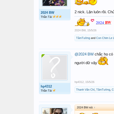
2 nick. Lặn luôn rồi. Chử
2024 BW
Thần Tài
BW
2024
2024 BW
,
15/5/26
TâmTường
and
Con Chim Le 
@2024 BW
chắc họ có v
người dữ vậy
hp4312
,
15/5/26
hp4312
Thanh Vân Chí
,
TâmTường
,
C
Thần Tài
2024 BW nói:
↑