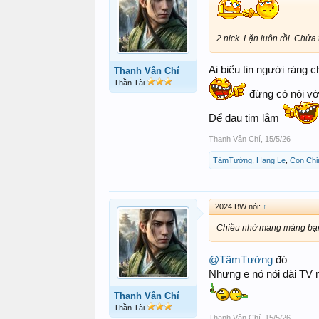
2 nick. Lặn luôn rồi. Chửa 
Ai biểu tin người ráng c
Thanh Vân Chí
Thần Tài
đừng có nói với
Dể đau tim lắm
Thanh Vân Chí
,
15/5/26
TâmTường
,
Hang Le
,
Con Chi
2024 BW nói:
↑
Chiều nhớ mang máng bạn n
@TâmTường
đó
Nhưng e nó nói đài TV 
Thanh Vân Chí
Thần Tài
Thanh Vân Chí
,
15/5/26