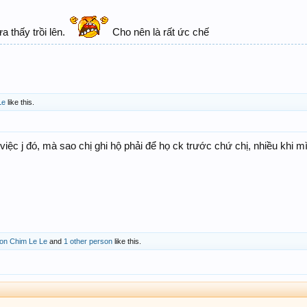
a thấy trồi lên.
Cho nên là rất ức chế
Le
like this.
iệc j đó, mà sao chị ghi hộ phải để họ ck trước chứ chị, nhiều khi m
on Chim Le Le
and
1 other person
like this.