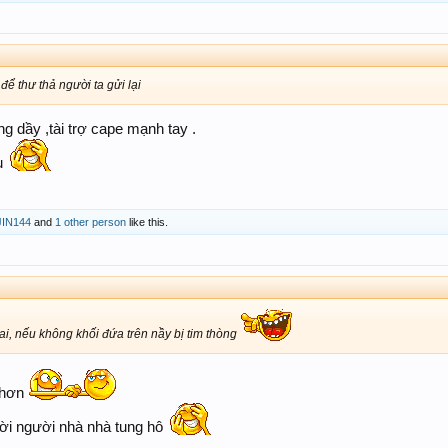
để thư thả người ta gửi lại
úng dầy ,tài trợ cape mạnh tay .
âu
JIN144
and
1 other person
like this.
i, nếu không khối đứa trên nầy bị tim thòng
 hơn
gười người nhà nhà tung hô