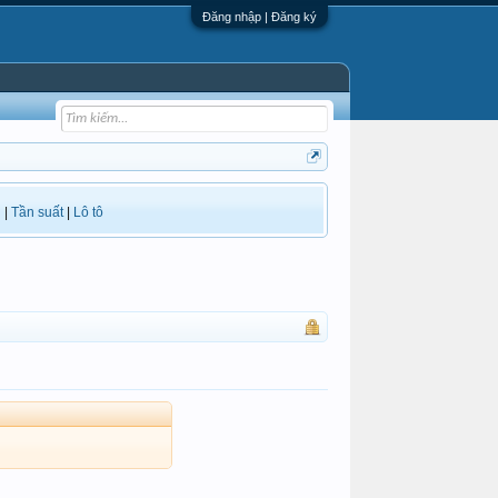
Đăng nhập | Đăng ký
i
|
Tần suất
|
Lô tô