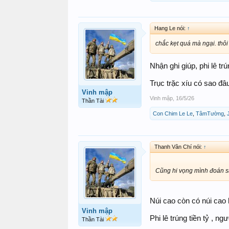
Hang Le nói:
↑
chắc kẹt quá mà ngại. thôi 
Nhận ghi giúp, phi lê tr
Trục trặc xíu có sao đ
Vinh mập
Vinh mập
,
16/5/26
Thần Tài
Con Chim Le Le
,
TâmTường
,
Thanh Vân Chí nói:
↑
Cũng hi vọng mình đoán sa
Núi cao còn có núi cao
Vinh mập
Phi lê trúng tiền tỷ , n
Thần Tài