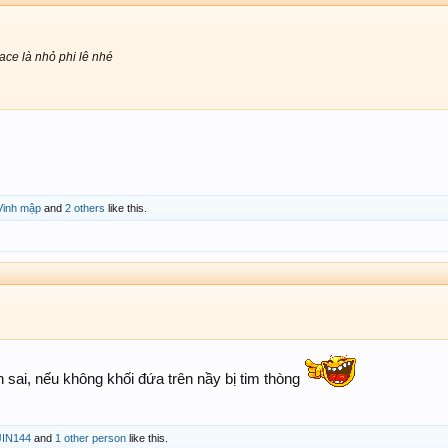
ace là nhỏ phi lê nhé
Vinh mập
and
2 others
like this.
 sai, nếu không khối đứa trên nầy bị tim thòng
JIN144
and
1 other person
like this.