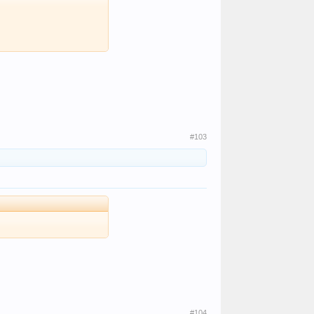
#103
#104