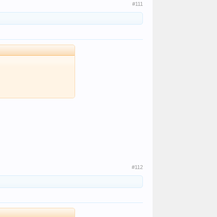
#111
#112