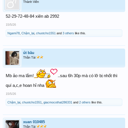
Thành Viên
52-29-72-48-84 xiên ab 2992
15/5/26
Ngami78
,
Chậm_lại
,
chuotcho1551
and
3 others
like this.
út bầu
Thần Tài
Mb ảo ma lắm!
..sau 6h 30p mà có lỡ bị nhốt thì
quí a,c,e hoan hỉ nha
15/5/26
Chậm_lại
,
chuotcho1551
,
giacmocothat286331
and
2 others
like this.
xuan 010485
Thần Tài