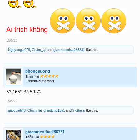
Ai trích không
15/5/26
Nguyengia979
,
Chậm_lại
and
giacmocothat286331
like this.
phongsuong
Thần Tài
Perennial member
53 / 653 đá 53-72
15/5/26
quocdinh43
,
Chậm_lại
,
chuotcho1551
and
2 others
like this.
giacmocothat286331
Thần Tài