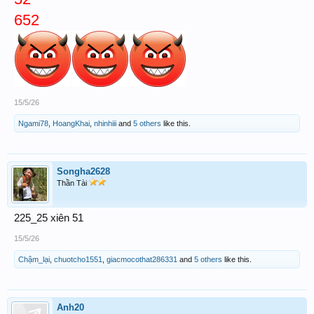
652
15/5/26
Ngami78
,
HoangKhai
,
nhinhiii
and
5 others
like this.
Songha2628
Thần Tài
225_25 xiên 51
15/5/26
Chậm_lại
,
chuotcho1551
,
giacmocothat286331
and
5 others
like this.
Anh20