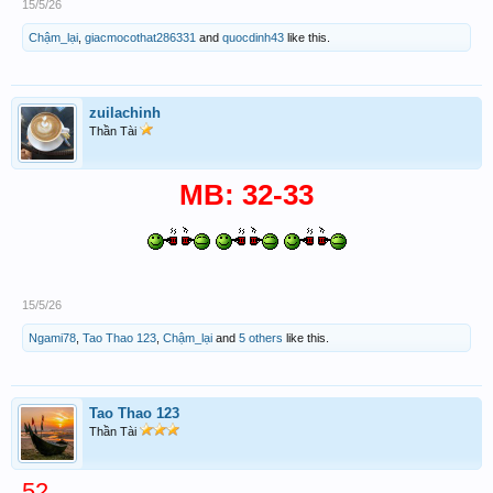
15/5/26
Chậm_lại
,
giacmocothat286331
and
quocdinh43
like this.
zuilachinh
Thần Tài
MB: 32-33
15/5/26
Ngami78
,
Tao Thao 123
,
Chậm_lại
and
5 others
like this.
Tao Thao 123
Thần Tài
52