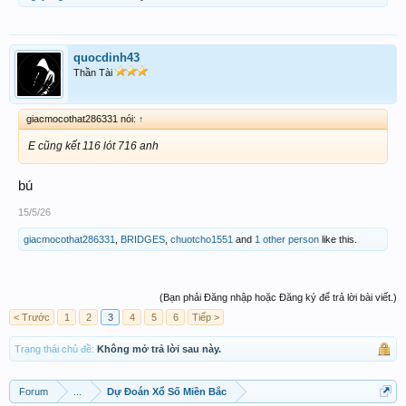
quocdinh43
Thần Tài
giacmocothat286331 nói:
↑
E cũng kết 116 lót 716 anh
bú
15/5/26
giacmocothat286331
,
BRIDGES
,
chuotcho1551
and
1 other person
like this.
(Bạn phải Đăng nhập hoặc Đăng ký để trả lời bài viết.)
< Trước
1
2
3
4
5
6
Tiếp >
Trạng thái chủ đề:
Không mở trả lời sau này.
Forum
...
Dự Đoán Xổ Số Miền Bắc