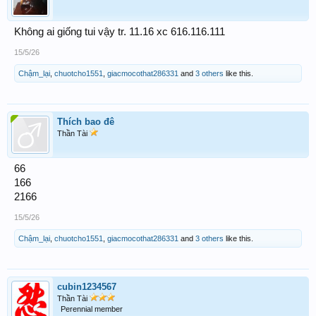
Không ai giống tui vậy tr. 11.16 xc 616.116.111
15/5/26
Chậm_lại
,
chuotcho1551
,
giacmocothat286331
and
3 others
like this.
Thích bao đê
Thần Tài
66
166
2166
15/5/26
Chậm_lại
,
chuotcho1551
,
giacmocothat286331
and
3 others
like this.
cubin1234567
Thần Tài
Perennial member