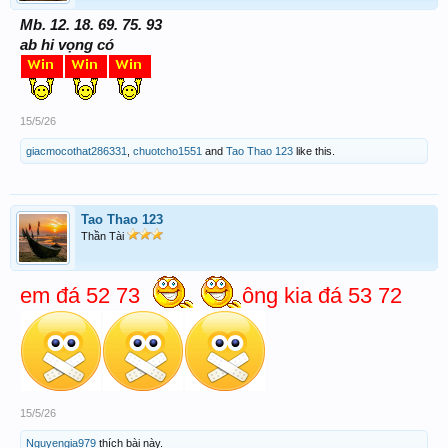
Mb. 12. 18. 69. 75. 93
ab hi vọng có
15/5/26
giacmocothat286331
,
chuotcho1551
and
Tao Thao 123
like this.
Tao Thao 123
Thần Tài
em đá 52 73
ông kia đá 53 72
15/5/26
Nguyengia979
thích bài này.