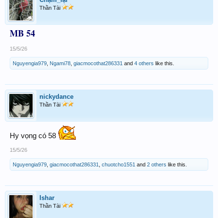
Thần Tài
MB 54
15/5/26
Nguyengia979
,
Ngami78
,
giacmocothat286331
and
4 others
like this.
nickydance
Thần Tài
Hy vọng có 58
15/5/26
Nguyengia979
,
giacmocothat286331
,
chuotcho1551
and
2 others
like this.
Ishar
Thần Tài