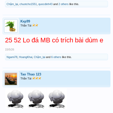
Chậm_lại
,
chuotcho1551
,
quocdinh43
and
2 others
like this.
Kxp99
Thần Tài
25 52 Lo đá MB có trích bài dùm e
15/5/26
Ngami78
,
HoangKhai
,
Chậm_lại
and
6 others
like this.
Tao Thao 123
Thần Tài