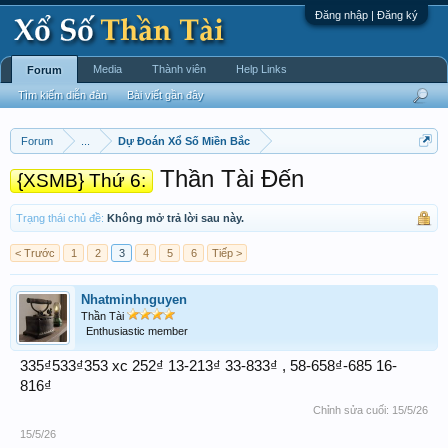
Đăng nhập | Đăng ký
Media
Thành viên
Help Links
Forum
Tìm kiếm diễn đàn
Bài viết gần đây
Forum
...
Dự Đoán Xổ Số Miền Bắc
Thần Tài Đến
{XSMB} Thứ 6:
Trạng thái chủ đề:
Không mở trả lời sau này.
< Trước
1
2
3
4
5
6
Tiếp >
Nhatminhnguyen
Thần Tài
Enthusiastic member
335₫533₫353 xc 252₫ 13-213₫ 33-833₫ , 58-658₫-685 16-
816₫
Chỉnh sửa cuối:
15/5/26
15/5/26