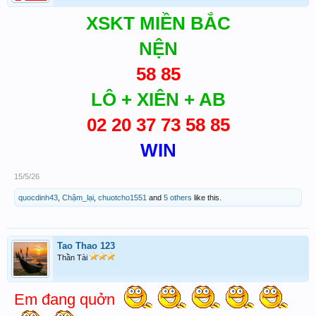
XSKT MIỀN BẮC
NỆN
58 85
LÔ + XIÊN + AB
02 20 37 73 58 85
WIN
15/5/26
quocdinh43
,
Chậm_lại
,
chuotcho1551
and
5 others
like this.
Tao Thao 123
Thần Tài
Em đang quởn