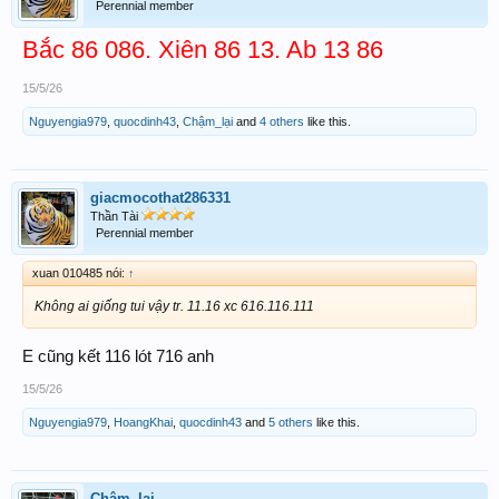
Perennial member
Bắc 86 086. Xiên 86 13. Ab 13 86
15/5/26
Nguyengia979
,
quocdinh43
,
Chậm_lại
and
4 others
like this.
giacmocothat286331
Thần Tài
Perennial member
xuan 010485 nói:
↑
Không ai giống tui vậy tr. 11.16 xc 616.116.111
E cũng kết 116 lót 716 anh
15/5/26
Nguyengia979
,
HoangKhai
,
quocdinh43
and
5 others
like this.
Chậm_lại