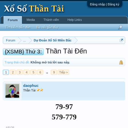
Đăng nhập | Đăng ký
Media
Thành viên
Help Links
Forum
Tìm kiếm diễn đàn
Bài viết gần đây
Forum
...
Dự Đoán Xổ Số Miền Bắc
Thần Tài Đến
{XSMB} Thứ 3:
Trạng thái chủ đề:
Không mở trả lời sau này.
1
2
3
4
5
6
→
9
Tiếp >
daophuc
Thần Tài
79-97
579-779
4/5/26