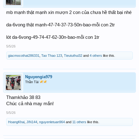
mb mạnh thật mạnh xin mượn 2 con của chưa hề thất bại nhé
da-6vong thật mạnh-47-74-37-73-50n-bao-mỗi con 2tr
lót da-6vong-49-74-47-62-30n-bao-mỗi con 1tr
5/5/26
giacmocothat286331
,
Tao Thao 123
,
Tieututhui32
and
4 others
like this.
Nguyengia979
Thần Tài
Thamkhảo 38 83
Chúc cả nhà may mắn!
5/5/26
HoangKhai
,
JIN144
,
nguyenletuan964
and
11 others
like this.