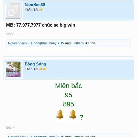
NamBao80
Thần Tài
MB: 77,977,7977 chúc ae big win
5/5/26
Nguyengia979
,
HoangKhai
,
babyBIDV
and
8 others
like this.
Bông Súng
Thần Tài
Miền bắc
95
895
?
5/5/26