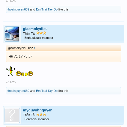
7/11/25
thoainguyen639
and
Em Trai Tay Do
like this.
giacmokydieu
Thần Tài
Enthusiastic member
giacmokydieu nói:
↑
Ab 71 17 75 57
7/11/25
thoainguyen639
and
Em Trai Tay Do
like this.
myquynhnguyen
Thần Tài
Perennial member