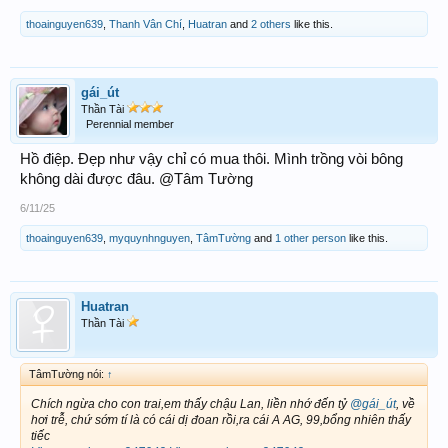
thoainguyen639
,
Thanh Vân Chí
,
Huatran
and
2 others
like this.
gái_út
Thần Tài
Perennial member
Hồ điệp. Đẹp như vậy chỉ có mua thôi. Mình trồng vòi bông
không dài được đâu. @Tâm Tường
6/11/25
thoainguyen639
,
myquynhnguyen
,
TâmTường
and
1 other person
like this.
Huatran
Thần Tài
TâmTường nói:
↑
Chích ngừa cho con trai,em thấy chậu Lan, liền nhớ đến tỷ
@gái_út
, về
hơi trễ, chứ sớm tí là có cái dị đoan rồi,ra cái A AG, 99,bổng nhiên thấy
tiếc