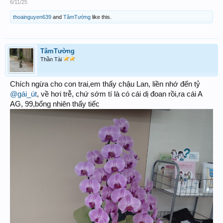
6/11/25
thoainguyen639
and
TâmTường
like this.
TâmTường
Thần Tài
Chích ngừa cho con trai,em thấy chậu Lan, liền nhớ đến tỷ
@gái_út
, về hơi trễ, chứ sớm tí là có cái dị đoan rồi,ra cái A
AG, 99,bổng nhiên thấy tiếc