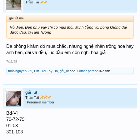
Thần Tài
gái_út nói:
↑
Hồ điệp. Đẹp như vậy chỉ có mua thôi. Mình trồng vòi bông không dài
được đâu. @Tâm Tường
Dạ phòng khám đó mua chắc, nhưng nghệ nhân trồng hoa hay
anh hen, dài và đều, lúc đầu em còn nghĩ hoa giả
7/11/25
thoainguyen639
,
Em Trai Tay Do
,
gái_út
and
1 other person
like this.
gái_út
Thần Tài
Perennial member
Bd-Vl
70-72-79
01-03
301-103