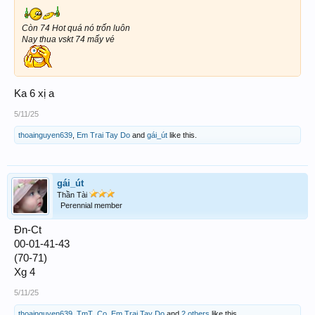
Còn 74 Hot quá nó trốn luôn
Nay thua vskt 74 mấy vé
Ka 6 xị a
5/11/25
thoainguyen639
,
Em Trai Tay Do
and
gái_út
like this.
gái_út
Thần Tài
Perennial member
Đn-Ct
00-01-41-43
(70-71)
Xg 4
5/11/25
thoainguyen639
,
TmT_Co
,
Em Trai Tay Do
and
2 others
like this.