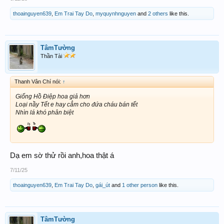
thoainguyen639
,
Em Trai Tay Do
,
myquynhnguyen
and
2 others
like this.
TâmTường
Thần Tài
Thanh Vân Chí nói:
↑
Giống Hồ Điệp hoa giả hơn
Loại nầy Tết e hay cẳm cho đứa cháu bán tết
Nhìn lá khó phân biệt
Dạ em sờ thử rồi anh,hoa thật á
7/11/25
thoainguyen639
,
Em Trai Tay Do
,
gái_út
and
1 other person
like this.
TâmTường