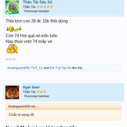
Thần Tài Sáu Số
Thần Tài
Perennial member
Thôi lợm con 28 đc 15k thôi dừng
Còn 74 Hot quá nó trốn luôn
Nay thua vskt 74 mấy vé
4/11/25
thoainguyen639
,
TmT_Co
and
Em Trai Tay Do
like this.
tiger beer
Thần Tài
Perennial member
thoainguyen639 nói:
↑
Chắc hi vọng rồi