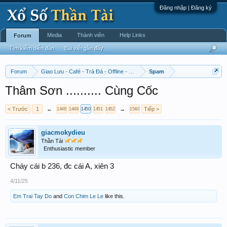
Đăng nhập | Đăng ký
Media
Thành viên
Help Links
Forum
Tìm kiếm diễn đàn
Bài viết gần đây
Forum
Giao Lưu - Café - Trà Đá - Offline - Tỉnh Tò Hihi!
Spam
Thâm Sơn .......... Cùng Cốc
< Trước
1
←
→
Tiếp >
1448
1449
1450
1451
1452
1540
giacmokydieu
Thần Tài
Enthusiastic member
Cháy cái b 236, đc cái A, xiên 3
4/11/25
Em Trai Tay Do
and
Con Chim Le Le
like this.