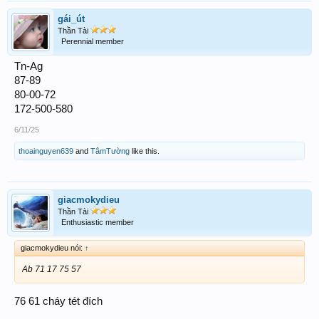
gái_út
Thần Tài
Perennial member
Tn-Ag
87-89
80-00-72
172-500-580
6/11/25
thoainguyen639
and
TâmTường
like this.
giacmokydieu
Thần Tài
Enthusiastic member
giacmokydieu nói:
↑
Ab 71 17 75 57
76 61 cháy tét đích