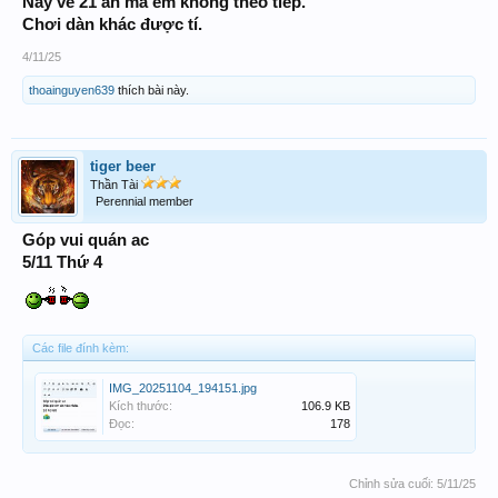
Nay về 21 ah mà em không theo tiếp.
Chơi dàn khác được tí.
4/11/25
thoainguyen639
thích bài này.
tiger beer
Thần Tài
Perennial member
Góp vui quán ac
5/11 Thứ 4
Các file đính kèm:
IMG_20251104_194151.jpg
Kích thước:
106.9 KB
Đọc:
178
Chỉnh sửa cuối:
5/11/25