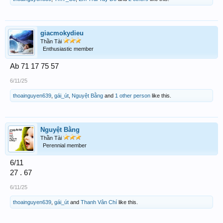
giacmokydieu
Thần Tài
Enthusiastic member
Ab 71 17 75 57
6/11/25
thoainguyen639
,
gái_út
,
Nguyệt Bằng
and
1 other person
like this.
Nguyệt Bằng
Thần Tài
Perennial member
6/11
27 . 67
6/11/25
thoainguyen639
,
gái_út
and
Thanh Vân Chí
like this.