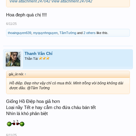
View attachment 247042
View attachment 247042
Hoa đeph quá chị !!!!
6/11/25
thoainguyen639
,
myquynhnguyen
,
TâmTường
and
2 others
like this.
Thanh Vân Chí
Thần Tài
gái_út nói:
↑
Hồ điệp. Đẹp như vậy chỉ có mua thôi. Mình trồng vòi bông không dài
được đâu. @Tâm Tường
Giống Hồ Điệp hoa giả hơn
Loại nầy Tết e hay cẳm cho đứa cháu bán tết
Nhìn lá khó phân biệt
6/11/25