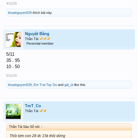
4/11/25
thoainguyen639
thích bài này.
Nguyệt Bằng
Thần Tài
Perennial member
5/11
35 . 95
10 . 50
5/11/25
thoainguyen639
,
Em Trai Tay Do
and
gái_út
like this.
TmT_Co
Thần Tài
Thần Tài Sáu Số nói:
↑
Thôi lợm con 28 đc 15k thôi dừng