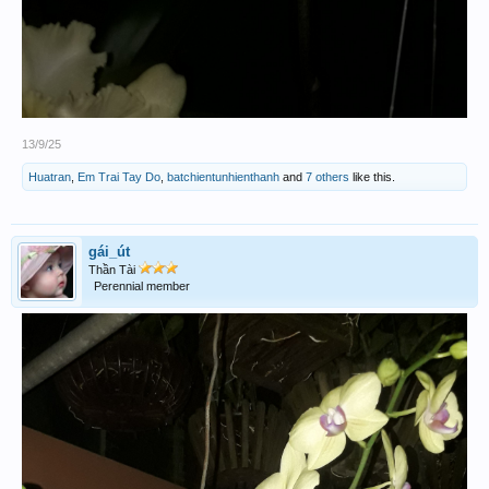
13/9/25
Huatran
,
Em Trai Tay Do
,
batchientunhienthanh
and
7 others
like this.
gái_út
Thần Tài
Perennial member