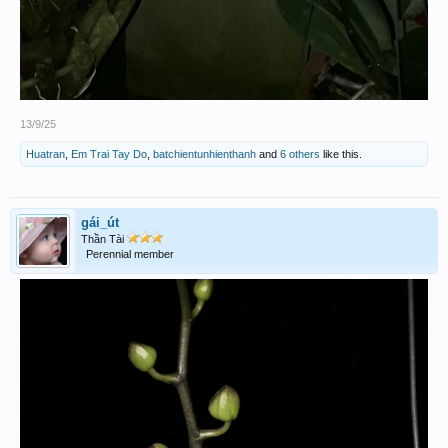
13/9/25
Huatran
,
Em Trai Tay Do
,
batchientunhienthanh
and
6 others
like this.
gái_út
Thần Tài
Perennial member