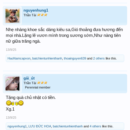
nguyenhung1
Thần Tài
Nhẹ nhàng khoe sắc dáng kiêu sa,Gió thoảng đưa hương đến
mọi nhà.Lặng lẽ vươn mình trong sương sớm,Như nàng tiên
nữ giữa trăng ngà.
13/9/25
HaoNamcapvon
,
batchientunhienthanh
,
thoainguyen639
and
2 others
like this.
gái_út
Thần Tài
Perennial member
Tặng quà chủ nhật có tiền.
Xg.1
13/9/25
nguyenhung1
,
LƯU ĐỨC HOA
,
batchientunhienthanh
and
4 others
like this.