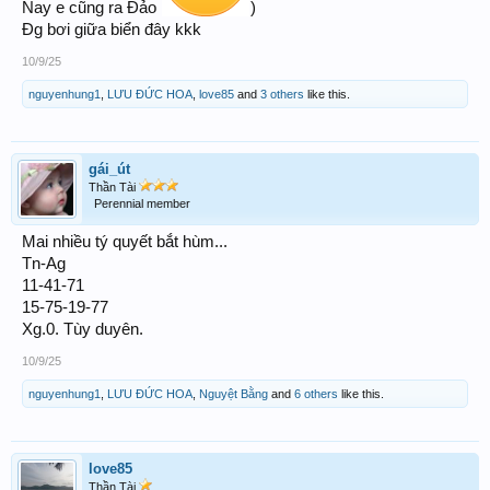
Nay e cũng ra Đảo
)
Đg bơi giữa biển đây kkk
10/9/25
nguyenhung1
,
LƯU ĐỨC HOA
,
love85
and
3 others
like this.
gái_út
Thần Tài
Perennial member
Mai nhiều tý quyết bắt hùm...
Tn-Ag
11-41-71
15-75-19-77
Xg.0. Tùy duyên.
10/9/25
nguyenhung1
,
LƯU ĐỨC HOA
,
Nguyệt Bằng
and
6 others
like this.
love85
Thần Tài