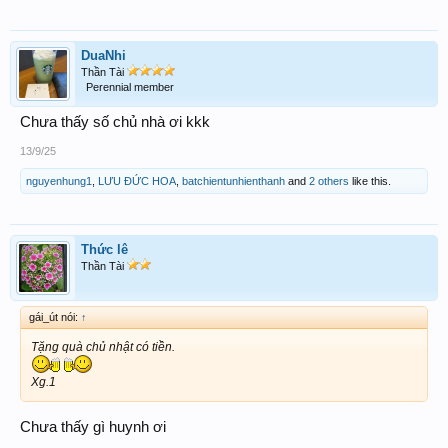
DuaNhi
Thần Tài
Perennial member
Chưa thấy số chủ nhà ơi kkk
13/9/25
nguyenhung1
,
LƯU ĐỨC HOA
,
batchientunhienthanh
and
2 others
like this.
Thức lê
Thần Tài
gái_út nói:
↑
Tặng quà chủ nhật có tiền.
Xg.1
Chưa thấy gì huynh ơi