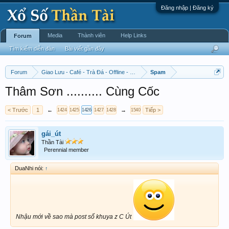
Đăng nhập | Đăng ký
Media
Thành viên
Help Links
Forum
Tìm kiếm diễn đàn
Bài viết gần đây
Forum
Giao Lưu - Café - Trà Đá - Offline - Tỉnh Tò Hihi!
Spam
Thâm Sơn .......... Cùng Cốc
< Trước
1
←
→
Tiếp >
1424
1425
1426
1427
1428
1540
gái_út
Thần Tài
Perennial member
DuaNhi nói:
↑
Nhậu mới về sao mà post số khuya z C Út