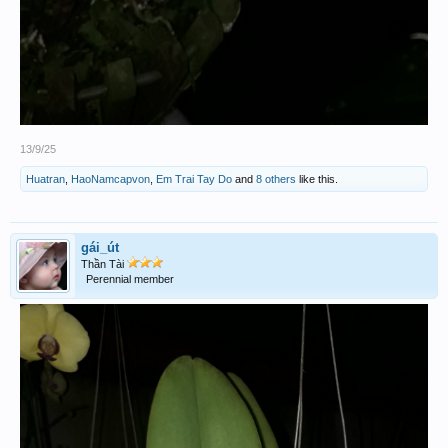
13/9/25
Huatran
,
HaoNamcapvon
,
Em Trai Tay Do
and
8 others
like this.
gái_út
Thần Tài
Perennial member