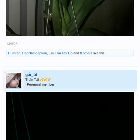
13/9/25
Huatran
,
HaoNamcapvon
,
Em Trai Tay Do
and
8 others
like this.
gái_út
Thần Tài
Perennial member