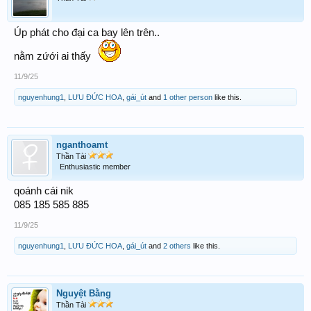
Úp phát cho đại ca bay lên trên..
nằm zứới ai thấy
11/9/25
nguyenhung1
,
LƯU ĐỨC HOA
,
gái_út
and
1 other person
like this.
nganthoamt
Thần Tài
Enthusiastic member
qoánh cái nik
085 185 585 885
11/9/25
nguyenhung1
,
LƯU ĐỨC HOA
,
gái_út
and
2 others
like this.
Nguyệt Bằng
Thần Tài