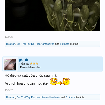
13/9/25
Huatran
,
Em Trai Tay Do
,
HaoNamcapvon
and
8 others
like this.
gái_út
Thần Tài
Perennial member
Hồ điệp và catt vừa chộp sau nhà.
Ai thích hoa cho xin một like.
13/9/25
Huatran
,
Em Trai Tay Do
,
batchientunhienthanh
and
6 others
like this.