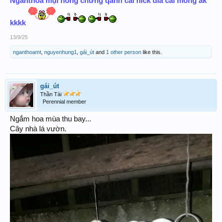
Nganthoa mụi hong chừng qánh cai nick dìa cái mông ák
kkkk
13/9/25
nganthoamt
,
nguyenhung1
,
gái_út
and
1 other person
like this.
gái_út
Thần Tài
Perennial member
Ngắm hoa mùa thu bay...
Cây nhà lá vườn.