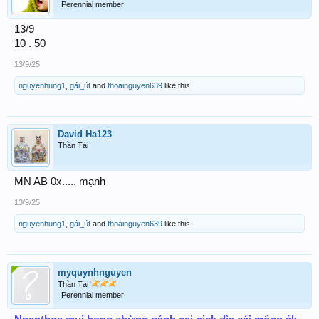
Perennial member
13/9
10 . 50
13/9/25
nguyenhung1
,
gái_út
and
thoainguyen639
like this.
David Ha123
Thần Tài
MN AB 0x..... mạnh
13/9/25
nguyenhung1
,
gái_út
and
thoainguyen639
like this.
myquynhnguyen
Thần Tài
Perennial member