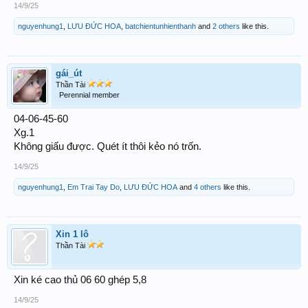
14/9/25
nguyenhung1
,
LƯU ĐỨC HOA
,
batchientunhienthanh
and
2 others
like this.
gái_út
Thần Tài
Perennial member
04-06-45-60
Xg.1
Không giấu được. Quét ít thôi kẻo nó trốn.
14/9/25
nguyenhung1
,
Em Trai Tay Do
,
LƯU ĐỨC HOA
and
4 others
like this.
Xin 1 lô
Thần Tài
Xin ké cao thủ 06 60 ghép 5,8
14/9/25