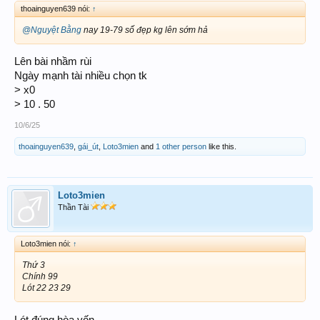
thoainguyen639 nói:
↑
@Nguyệt Bằng
nay 19-79 số đẹp kg lên sớm hả
Lên bài nhầm rùi
Ngày mạnh tài nhiều chọn tk
> x0
> 10 . 50
10/6/25
thoainguyen639
,
gái_út
,
Loto3mien
and
1 other person
like this.
Loto3mien
Thần Tài
Loto3mien nói:
↑
Thứ 3
Chính 99
Lót 22 23 29
Lót đúng hòa vốn