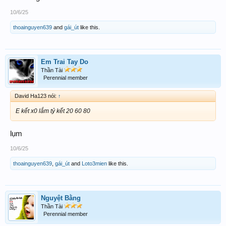
10/6/25
thoainguyen639
and
gái_út
like this.
Em Trai Tay Do
Thần Tài
Perennial member
David Ha123 nói:
↑
E kết x0 lắm tỷ kết 20 60 80
lụm
10/6/25
thoainguyen639
,
gái_út
and
Loto3mien
like this.
Nguyệt Bằng
Thần Tài
Perennial member