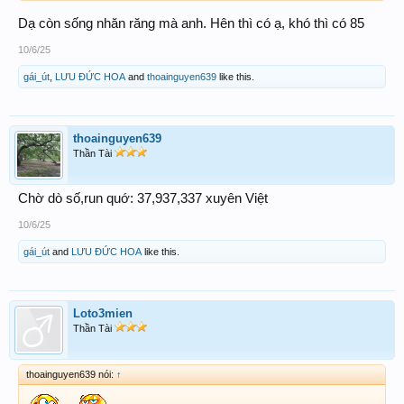
Dạ còn sống nhăn răng mà anh. Hên thì có ạ, khó thì có 85
10/6/25
gái_út
,
LƯU ĐỨC HOA
and
thoainguyen639
like this.
thoainguyen639
Thần Tài
Chờ dò số,run quớ: 37,937,337 xuyên Việt
10/6/25
gái_út
and
LƯU ĐỨC HOA
like this.
Loto3mien
Thần Tài
thoainguyen639 nói:
↑