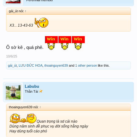
Perennial member
gái_út nói:
↑
X3... 13-43-63
Ô sờ kê , quá phê.
10/6/25
gái_út
,
LƯU ĐỨC HOA
,
thoainguyen639
and
1 other person
like this.
Labubu
Thần Tài
thoainguyen639 nói:
↑
Quan trọng là sd cái nào
Dùng năm sinh đề phục vụ đời sống hằng ngày
Hay dùng tuổi cáo phó