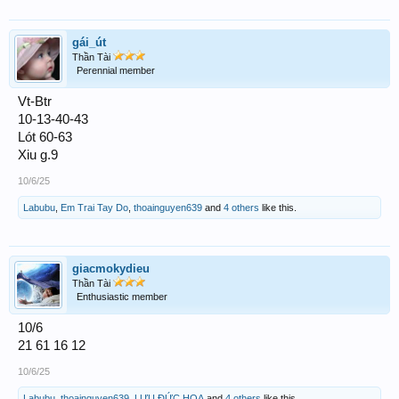
gái_út
Thần Tài
Perennial member
Vt-Btr
10-13-40-43
Lót 60-63
Xiu g.9
10/6/25
Labubu
,
Em Trai Tay Do
,
thoainguyen639
and
4 others
like this.
giacmokydieu
Thần Tài
Enthusiastic member
10/6
21 61 16 12
10/6/25
Labubu
,
thoainguyen639
,
LƯU ĐỨC HOA
and
4 others
like this.