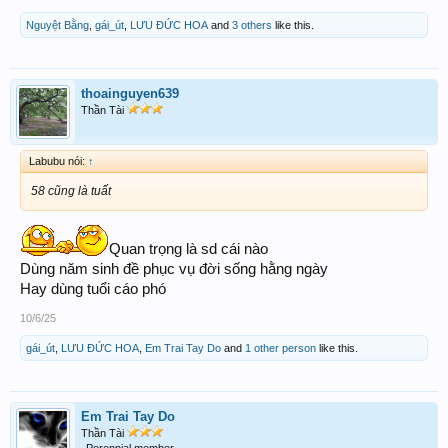
Nguyệt Bằng
,
gái_út
,
LƯU ĐỨC HOA
and
3 others
like this.
thoainguyen639
Thần Tài
Labubu nói:
↑
58 cũng là tuất
Quan trọng là sd cái nào
Dùng năm sinh đề phục vụ đời sống hằng ngày
Hay dùng tuổi cáo phó
10/6/25
gái_út
,
LƯU ĐỨC HOA
,
Em Trai Tay Do
and
1 other person
like this.
Em Trai Tay Do
Thần Tài