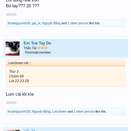
Bó tay??? 20 ???
10/6/25
thoainguyen639
,
gái_út
,
Nguyệt Bằng
and
1 other person
like this.
Em Trai Tay Do
Thần Tài
Perennial member
Loto3mien nói:
↑
Thứ 3
Chính 99
Lót 22 23 29
Lum cái lót kìa
10/6/25
thoainguyen639
,
Nguyệt Bằng
,
Loto3mien
and
1 other person
like this.