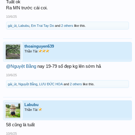
Tuất ok
Ra MN trước cái coi.
10/6/25
gái_út
,
Labubu
,
Em Trai Tay Do
and
2 others
like this.
thoainguyen639
Thần Tài
@Nguyệt Bằng
nay 19-79 số đẹp kg lên sớm hả
10/6/25
gái_út
,
Nguyệt Bằng
,
LƯU ĐỨC HOA
and
2 others
like this.
Labubu
Thần Tài
58 cũng là tuất
10/6/25