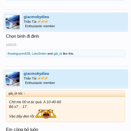
giacmokydieu
Thần Tài
Enthusiastic member
Chọn bính đi đinh
10/6/25
thoainguyen639
,
Loto3mien
and
gái_út
like this.
giacmokydieu
Thần Tài
Enthusiastic member
gái_út nói:
↑
Chit me 00 vt ác quá. A 10-40-60
Bỏ x7 ... 17.
Vào dây đen rồi.
Em cũng bỏ luôn