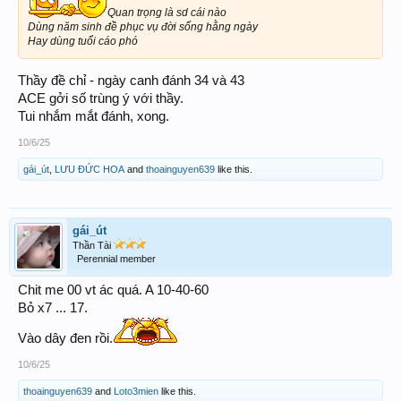
Quan trọng là sd cái nào
Dùng năm sinh đề phục vụ đời sống hằng ngày
Hay dùng tuổi cáo phó
Thầy đề chỉ - ngày canh đánh 34 và 43
ACE gởi số trùng ý với thầy.
Tui nhắm mắt đánh, xong.
10/6/25
gái_út
,
LƯU ĐỨC HOA
and
thoainguyen639
like this.
gái_út
Thần Tài
Perennial member
Chit me 00 vt ác quá. A 10-40-60
Bỏ x7 ... 17.
Vào dây đen rồi.
10/6/25
thoainguyen639
and
Loto3mien
like this.