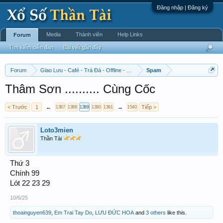
Đăng nhập | Đăng ký
Media
Thành viên
Help Links
Forum
Tìm kiếm diễn đàn
Bài viết gần đây
Forum
Giao Lưu - Café - Trà Đá - Offline - Tỉnh Tò Hihi!
Spam
Thâm Sơn .......... Cùng Cốc
< Trước
1
←
→
Tiếp >
1387
1388
1389
1390
1391
1540
Loto3mien
Thần Tài
Thứ 3
Chính 99
Lót 22 23 29
10/6/25
thoainguyen639
,
Em Trai Tay Do
,
LƯU ĐỨC HOA
and
3 others
like this.