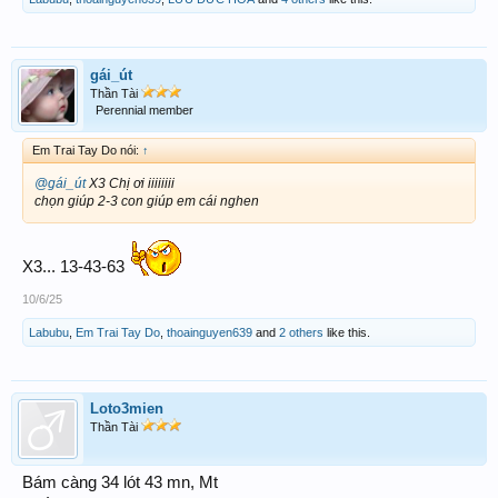
gái_út
Thần Tài
Perennial member
Em Trai Tay Do nói:
↑
@gái_út
X3 Chị ơi iiiiiiii
chọn giúp 2-3 con giúp em cái nghen
X3... 13-43-63
10/6/25
Labubu
,
Em Trai Tay Do
,
thoainguyen639
and
2 others
like this.
Loto3mien
Thần Tài
Bám càng 34 lót 43 mn, Mt