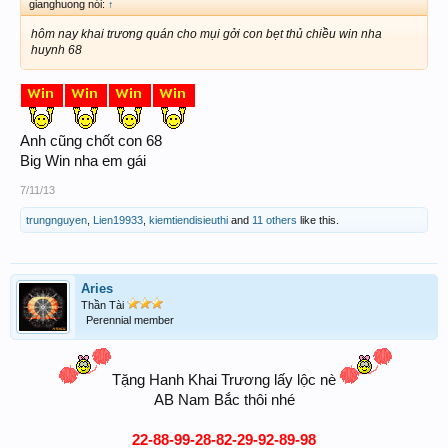
gianghuong nói:
↑
hôm nay khai trương quán cho mụi gởi con bẹt thủ chiều win nha
huynh 68
Anh cũng chốt con 68
Big Win nha em gái
7/11/13
trungnguyen
,
Lien19933
,
kiemtiendisieuthi
and
11 others
like this.
Aries
Thần Tài
Perennial member
Tặng Hanh Khai Trương lấy lộc nè
AB Nam Bắc thôi nhé
22-88-99-28-82-29-92-89-98