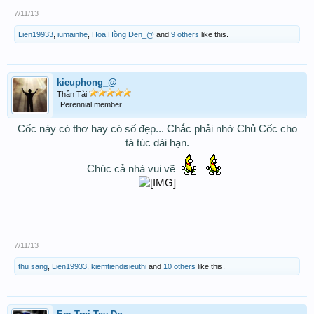
7/11/13
Lien19933
,
iumainhe
,
Hoa Hồng Đen_@
and
9 others
like this.
kieuphong_@
Thần Tài
Perennial member
Cốc này có thơ hay có số đẹp... Chắc phải nhờ Chủ Cốc cho
tá túc dài hạn.
Chúc cả nhà vui vẽ
7/11/13
thu sang
,
Lien19933
,
kiemtiendisieuthi
and
10 others
like this.