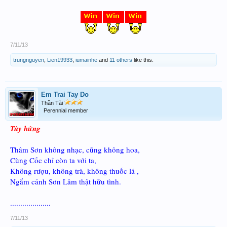
7/11/13
trungnguyen
,
Lien19933
,
iumainhe
and
11 others
like this.
Em Trai Tay Do
Thần Tài
Perennial member
Tùy hứng
Thâm Sơn không nhạc, cũng không hoa,
Cùng Cốc chỉ còn ta với ta,
Không rượu, không trà, không thuốc lá ,
Ngắm cảnh Sơn Lâm thật hữu tình.
....................
7/11/13