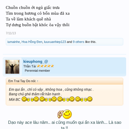
Chuồn chuồn ớt ngủ giấc trưa
Tìm trong hương cỏ bốn mùa đã xa
Ta về làm khách quê nhà
Tự dưng buồn bật khóc òa vậy thôi
7/11/13
iumainhe
,
Hoa Hồng Đen
,
luuxuanhiep123
and
9 others
like this.
kieuphong_@
Thần Tài
Perennial member
Em Trai Tay Do nói:
↑
Em qui ẩn , chỉ có vậy , không hoa , cũng không nhạc .
Bang chủ ghé thăm rất hân hạnh .
Mời BC
Dạo này ace lâu năm.. ai cũng muốn qui ẩn xa lánh... Là sao
ta !!