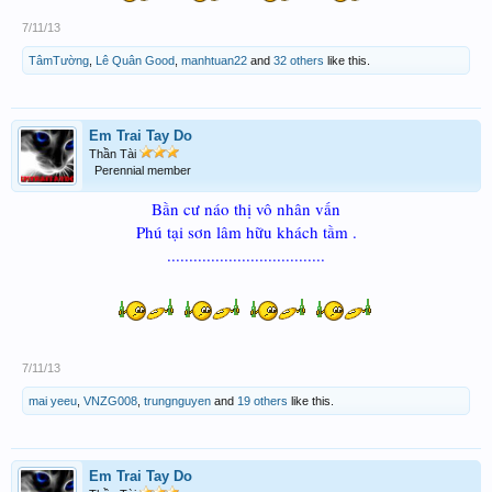
7/11/13
TâmTường
,
Lê Quân Good
,
manhtuan22
and
32 others
like this.
Em Trai Tay Do
Thần Tài
Perennial member
Bần cư náo thị vô nhân vấn
Phú tại sơn lâm hữu khách tầm .
....................................
7/11/13
mai yeeu
,
VNZG008
,
trungnguyen
and
19 others
like this.
Em Trai Tay Do