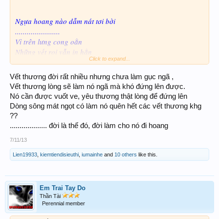
Ngựa hoang nào dẫm nát tơi bời
.......................
Vì trên lưng cong oằn
Những vết roi vẫn in hằn
Click to expand...
Một hôm ngựa bỗng thấy thanh bình
Vết thương đời rất nhiều nhưng chưa làm gục ngã ,
Thảm cỏ tình yêu dưới chân mình
Vết thương lòng sẽ làm nó ngã mà khó đứng lên được.
................
Nó cần được vuốt ve, yêu thương thật lòng để đứng lên
Để quên những vết thù
Dòng sông mát ngọt có làm nó quên hết các vết thương khg
??
Nhưng đời ngựa hoang chết gục
................... đời là thế đó, đời làm cho nó đi hoang
Và trên lưng nó ôi , Còn nguyên những vết thù .
7/11/13
.............
Lien19933
,
kiemtiendisieuthi
,
iumainhe
and
10 others
like this.
Em Trai Tay Do
Thần Tài
Perennial member