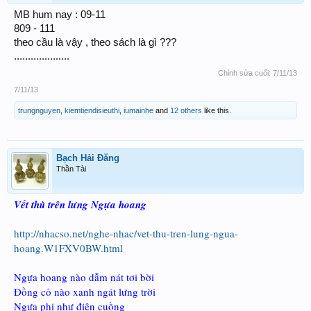
MB hum nay : 09-11
809 - 111
theo cầu là vậy , theo sách là gì ???
....................
Chỉnh sửa cuối:
7/11/13
7/11/13
trungnguyen
,
kiemtiendisieuthi
,
iumainhe
and
12 others
like this.
Bạch Hải Đăng
Thần Tài
Vết thù trên lưng Ngựa hoang
http://nhacso.net/nghe-nhac/vet-thu-tren-lung-ngua-
hoang.W1FXV0BW.html
Ngựa hoang nào dẫm nát tơi bời
Đồng cỏ nào xanh ngát lưng trời
Ngựa phi như điên cuồng