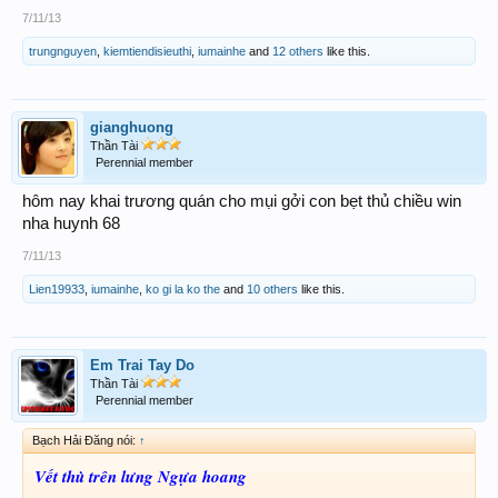
7/11/13
trungnguyen
,
kiemtiendisieuthi
,
iumainhe
and
12 others
like this.
gianghuong
Thần Tài
Perennial member
hôm nay khai trương quán cho mụi gởi con bẹt thủ chiều win
nha huynh 68
7/11/13
Lien19933
,
iumainhe
,
ko gi la ko the
and
10 others
like this.
Em Trai Tay Do
Thần Tài
Perennial member
Bạch Hải Đăng nói:
↑
Vết thù trên lưng Ngựa hoang