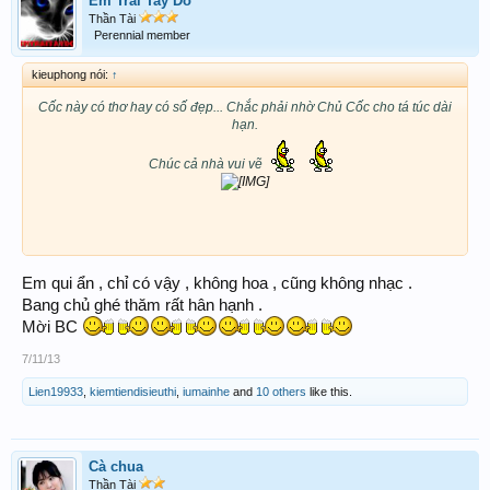
Em Trai Tay Do
Thần Tài
Perennial member
kieuphong nói:
↑
Cốc này có thơ hay có số đẹp... Chắc phải nhờ Chủ Cốc cho tá túc dài
hạn.
Chúc cả nhà vui vẽ
Em qui ẩn , chỉ có vậy , không hoa , cũng không nhạc .
Bang chủ ghé thăm rất hân hạnh .
Mời BC
7/11/13
Lien19933
,
kiemtiendisieuthi
,
iumainhe
and
10 others
like this.
Cà chua
Thần Tài