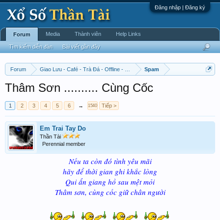
Đăng nhập | Đăng ký
Media
Thành viên
Help Links
Forum
Tìm kiếm diễn đàn
Bài viết gần đây
Forum
Giao Lưu - Café - Trà Đá - Offline - Tỉnh Tò Hihi!
Spam
Thâm Sơn .......... Cùng Cốc
1
2
3
4
5
6
→
Tiếp >
1540
Em Trai Tay Do
Thần Tài
Perennial member
Nếu ta còn đó tình yêu mãi
hãy để thời gian ghi khắc lòng
Qui ẩn giang hồ sau mệt mỏi
Thâm sơn, cùng cốc giữ chân người