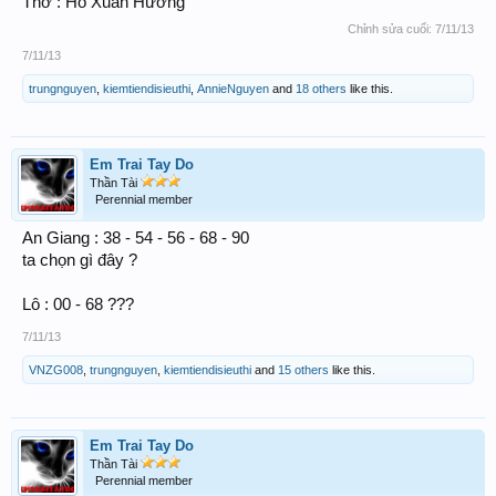
Thơ : Hồ Xuân Hương
Chỉnh sửa cuối:
7/11/13
7/11/13
trungnguyen
,
kiemtiendisieuthi
,
AnnieNguyen
and
18 others
like this.
Em Trai Tay Do
Thần Tài
Perennial member
An Giang : 38 - 54 - 56 - 68 - 90
ta chọn gì đây ?
Lô : 00 - 68 ???
7/11/13
VNZG008
,
trungnguyen
,
kiemtiendisieuthi
and
15 others
like this.
Em Trai Tay Do
Thần Tài
Perennial member