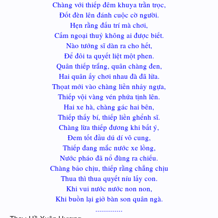
Chàng với thiếp đêm khuya trằn trọc,
Đốt đèn lên đánh cuộc cờ người.
Hẹn rằng đấu trí mà chơi,
Cấm ngoại thuỷ không ai được biết.
Nào tướng sĩ dàn ra cho hết,
Để đôi ta quyết liệt một phen.
Quân thiếp trắng, quân chàng đen,
Hai quân ấy chơi nhau đà đã lửa.
Thọat mới vào chàng liền nhảy ngựa,
Thiếp vội vàng vén phứa tịnh lên.
Hai xe hà, chàng gác hai bên,
Thiếp thấy bí, thiếp liền ghểnh sĩ.
Chàng lừa thiếp đương khi bất ý,
Đem tốt đầu dú dí vô cung,
Thiếp đang mắc nước xe lồng,
Nước pháo đã nổ đùng ra chiếu.
Chàng bảo chịu, thiếp rằng chẳng chịu
Thua thì thua quyết níu lấy con.
Khi vui nước nước non non,
Khi buồn lại giở bàn son quân ngà.
..............