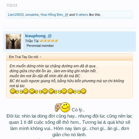
7/11/13
Lien19933
,
iumainhe
,
Hoa Hồng Đen_@
and
9 others
like this.
kieuphong_@
Thần Tài
Perennial member
Em Trai Tay Do nói:
↑
Em muốn đứng nhìn lại chặng đường em đã đi qua .
đứng giữa chợ đời ồn ào , làm em khg ghi nhận hết .
muốn tìm nơi ẩn dật để nhìn đời đó mà BC .
BC thì xuôi ngược giang hồ, bằng hữu bốn phương mà sợ chi không
nơi tá túc .
Có lý..
Đôi lúc nhìn lại dòng đời cũng hay.. nhưng đội lúc cũng nên lạc
quan 1 tí để cuộc sống dễ thở hơn.. Tương lai & quá khứ sẽ
làm mình không vui.. Hôm nay làm gì.. chơi gì.. ăn gì.. đơn
giản cho nó lành.