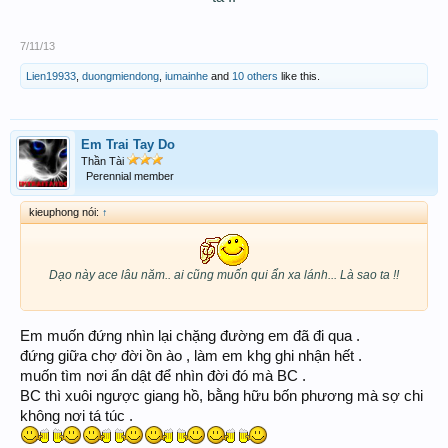
7/11/13
Lien19933
,
duongmiendong
,
iumainhe
and
10 others
like this.
Em Trai Tay Do
Thần Tài
Perennial member
kieuphong nói:
↑
Dạo này ace lâu năm.. ai cũng muốn qui ẩn xa lánh... Là sao ta !!
Em muốn đứng nhìn lại chặng đường em đã đi qua .
đứng giữa chợ đời ồn ào , làm em khg ghi nhận hết .
muốn tìm nơi ẩn dật để nhìn đời đó mà BC .
BC thì xuôi ngược giang hồ, bằng hữu bốn phương mà sợ chi
không nơi tá túc .