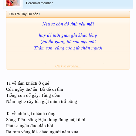
Perennial member
Em Trai Tay Do nói:
↑
Nếu ta còn đó tình yêu mãi
hãy để thời gian ghi khắc lòng
Qui ẩn giang hồ sau mệt mỏi
Thâm sơn, cùng cốc giữ chân người
Click to expand...
Ta về làm khách ở quê
Của ngày thơ ấu. Bờ đê đi tìm
Tiếng con dế gáy. Từng đêm
Nằm nghe cây lúa giật mình trổ bông
Ta về nhìn lại nhánh còng
Sông Tiền- sông Hậu- long đong một thời
Phù sa ngầu đục-đắp bồi
Rạ rơm vàng lối- chào người năm xưa