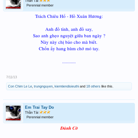
Thần Tài
Perennial member
Trách Chiêu Hổ - Hồ Xuân Hương:
Anh đồ tỉnh, anh đồ say,
Sao anh ghẹo nguyệt giữa ban ngày ?
Này này chị bảo cho mà biết.
Chốn ấy hang hùm chớ mó tay.
...........​
7/11/13
Con Chim Le Le
,
trungnguyen
,
kiemtiendisieuthi
and
18 others
like this.
Em Trai Tay Do
Thần Tài
Perennial member
Đánh Cờ