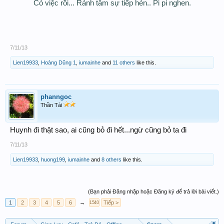
Có việc rồi... Rảnh tâm sự tiếp hén.. Pi pi nghen.
7/11/13
Lien19933
,
Hoàng Dũng 1
,
iumainhe
and
11 others
like this.
phanngoc
Thần Tài
Huynh đi thật sao, ai cũng bỏ đi hết...ngừ cũng bỏ ta đi
7/11/13
Lien19933
,
huong199
,
iumainhe
and
8 others
like this.
(Bạn phải Đăng nhập hoặc Đăng ký để trả lời bài viết.)
1
2
3
4
5
6
→
Tiếp >
1540