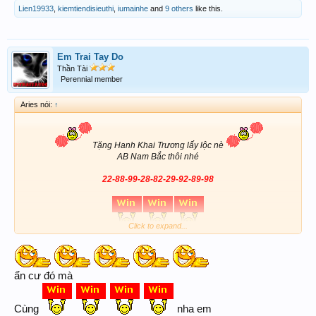
Lien19933
,
kiemtiendisieuthi
,
iumainhe
and
9 others
like this.
Em Trai Tay Do
Thần Tài
Perennial member
Aries nói:
↑
Tặng Hanh Khai Trương lấy lộc nè
AB Nam Bắc thôi nhé
22-88-99-28-82-29-92-89-98
Click to expand...
ẩn cư đó mà
Cùng
nha em