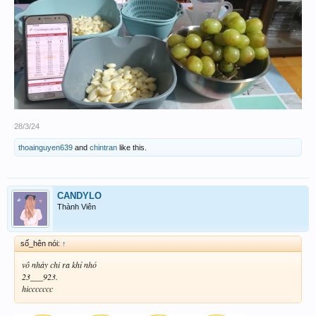
28/3/24
thoainguyen639
and
chintran
like this.
CANDYLO
Thành Viên
số_hên nói:
↑
vô nhảy chi ra khỉ nhỏ
23___923.
hiccccccc