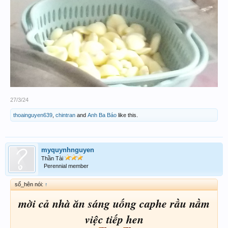
27/3/24
thoainguyen639
,
chintran
and
Anh Ba Báo
like this.
myquynhnguyen
Thần Tài
Perennial member
số_hên nói:
↑
mời cả nhà ăn sáng uống caphe rầu nầm
việc tiếp hen