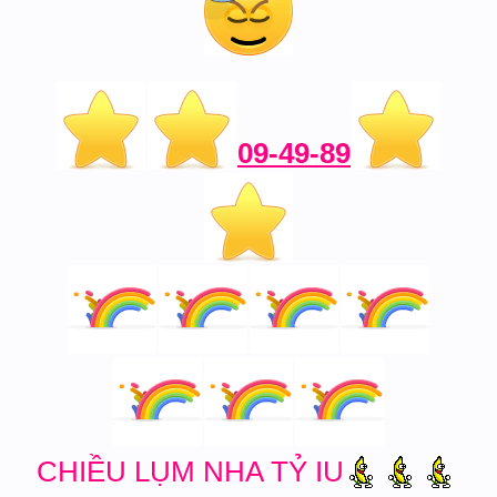
09-49-89
CHIỀU LỤM NHA TỶ IU