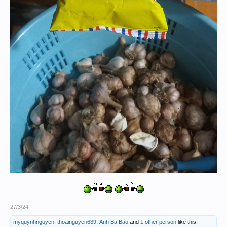
27/3/24
myquynhnguyen
,
thoainguyen639
,
Anh Ba Báo
and
1 other person
like this.