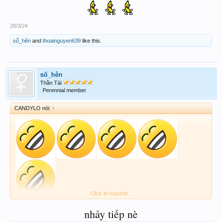
28/3/24
số_hên
and
thoainguyen639
like this.
số_hên
Thần Tài
Perennial member
CANDYLO nói:
↑
Click to expand...
nhảy tiếp nè