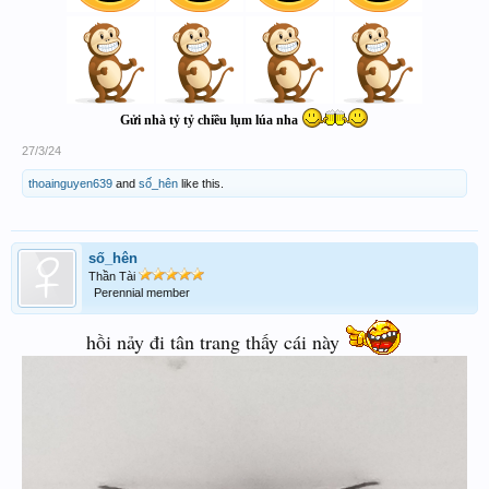
Gửi nhà tỷ tỷ chiều lụm lúa nha
27/3/24
thoainguyen639
and
số_hên
like this.
số_hên
Thần Tài
Perennial member
hồi nảy đi tân trang thấy cái này