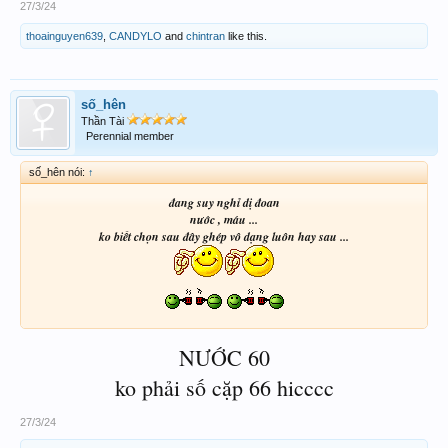
27/3/24
thoainguyen639
,
CANDYLO
and
chintran
like this.
số_hên
Thần Tài
Perennial member
số_hên nói:
↑
Gửi nhà tỷ tỷ chiều lụm lúa nha
đang suy nghỉ dị đoan
nước , máu ...
ko biết chọn sau đây ghép vô dạng luôn hay sau ...
NƯỚC 60
ko phải số cặp 66 hicccc
27/3/24