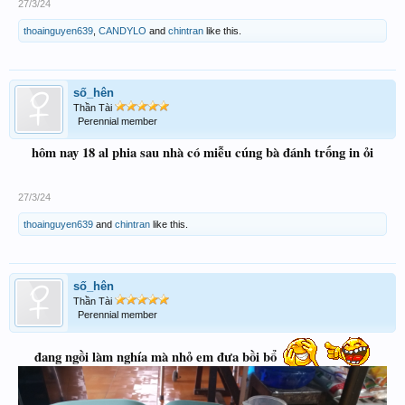
27/3/24
thoainguyen639
,
CANDYLO
and
chintran
like this.
số_hên
Thần Tài
Perennial member
hôm nay 18 al phia sau nhà có miễu cúng bà đánh trống in ỏi
Gửi nhà tỷ tỷ chiều lụm lúa nha
27/3/24
thoainguyen639
and
chintran
like this.
số_hên
Thần Tài
Perennial member
đang ngồi làm nghía mà nhỏ em đưa bồi bổ