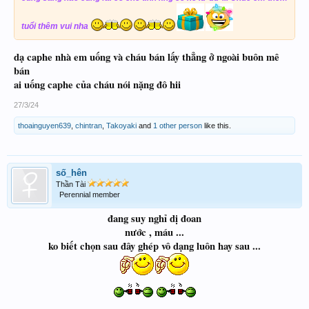
tuổi thêm vui nha
dạ caphe nhà em uống và cháu bán lấy thẳng ở ngoài buôn mê
bán
ai uống caphe của cháu nói nặng đô hii
27/3/24
thoainguyen639
,
chintran
,
Takoyaki
and
1 other person
like this.
số_hên
Thần Tài
Perennial member
đang suy nghỉ dị đoan
nước , máu ...
ko biết chọn sau đây ghép vô dạng luôn hay sau ...