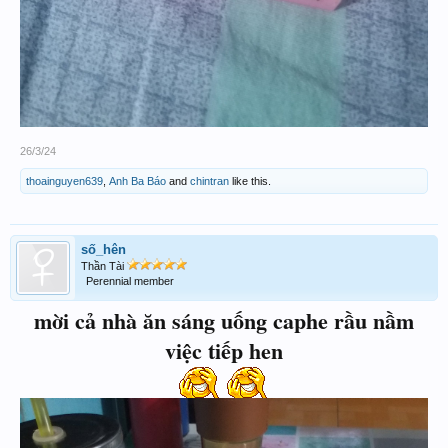
26/3/24
thoainguyen639
,
Anh Ba Báo
and
chintran
like this.
số_hên
Thần Tài
Perennial member
mời cả nhà ăn sáng uống caphe rầu nầm
việc tiếp hen