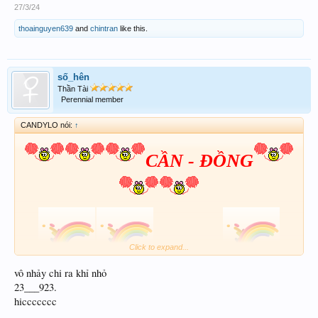
27/3/24
thoainguyen639
and
chintran
like this.
số_hên
Thần Tài
Perennial member
CANDYLO nói:
↑
CẦN - ĐỒNG
Click to expand...
05-45-85
vô nhảy chi ra khỉ nhỏ
23___923.
hiccccccc