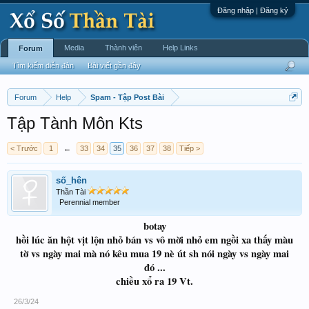
Đăng nhập | Đăng ký
Media
Thành viên
Help Links
Forum
Tìm kiếm diễn đàn
Bài viết gần đây
Forum
Help
Spam - Tập Post Bài
Tập Tành Môn Kts
< Trước
1
←
33
34
35
36
37
38
Tiếp >
số_hên
Thần Tài
Perennial member
botay
hồi lúc ăn hột vịt lộn nhỏ bán vs vô mời nhỏ em ngồi xa thấy màu
tờ vs ngày mai mà nó kêu mua 19 nè út sh nói ngày vs ngày mai
đó ...
chiều xổ ra 19 Vt.
26/3/24