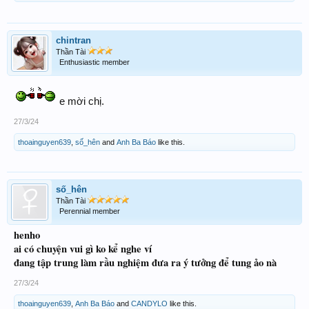
chintran
Thần Tài
Enthusiastic member
e mời chị.
27/3/24
thoainguyen639
,
số_hên
and
Anh Ba Báo
like this.
số_hên
Thần Tài
Perennial member
henho
ai có chuyện vui gì ko kể nghe ví
đang tập trung làm rầu nghiệm đưa ra ý tưởng để tung ảo nà
27/3/24
thoainguyen639
,
Anh Ba Báo
and
CANDYLO
like this.