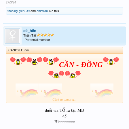
27/3/24
thoainguyen639
and
chintran
like this.
số_hên
Thần Tài
Perennial member
CANDYLO nói:
↑
CẦN - ĐỒNG
Click to expand...
05-45-85
đuối wa TỔ ra tận MB
45
Hicccccccc