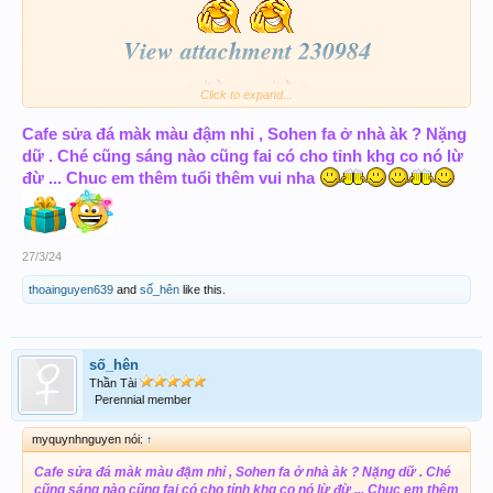
View attachment 230984
Click to expand...
Cafe sửa đá màk màu đậm nhỉ , Sohen fa ở nhà àk ? Nặng
dữ . Ché cũng sáng nào cũng fai có cho tỉnh khg co nó lừ
đừ ... Chuc em thêm tuổi thêm vui nha
27/3/24
thoainguyen639
and
số_hên
like this.
số_hên
Thần Tài
Perennial member
myquynhnguyen nói:
↑
Cafe sửa đá màk màu đậm nhỉ , Sohen fa ở nhà àk ? Nặng dữ . Ché
cũng sáng nào cũng fai có cho tỉnh khg co nó lừ đừ ... Chuc em thêm