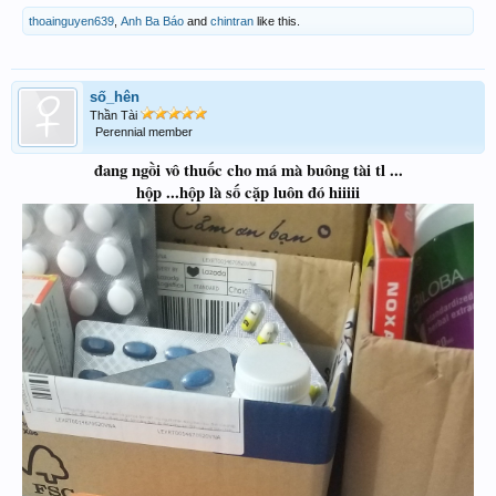
thoainguyen639
,
Anh Ba Báo
and
chintran
like this.
số_hên
Thần Tài
Perennial member
đang ngồi vô thuốc cho má mà buông tài tl ...
hộp ...hộp là số cặp luôn đó hiiiii