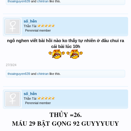
thoainguyen639
and
chintran
like this.
số_hên
Thần Tài
Perennial member
ngô nghen viết bài hồi nào ko thấy tự nhiên ở đâu chui ra
cái bài lúc 10h
27/3/24
thoainguyen639
and
chintran
like this.
số_hên
Thần Tài
Perennial member
THỦY =26.
MÁU 29 BẬT GỌNG 92 GUYYYUUY