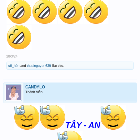
28/3/24
số_hên
and
thoainguyen639
like this.
CANDYLO
Thành Viên
TÂY - AN