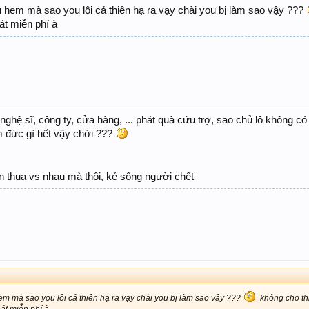
iếu hem mà sao you lôi cả thiên hạ ra vạy chài you bị làm sao vậy ???
hát miễn phí à
ghệ sĩ, công ty, cửa hàng, ... phát quà cứu trợ, sao chủ lô không c
 đức gì hết vậy chời ???
ăn thua vs nhau mà thôi, kẻ sống người chết
 hem mà sao you lôi cả thiên hạ ra vạy chài you bị làm sao vậy ???
không cho th
hát miễn phí à