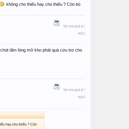
không cho thiếu hay cho thiếu ? Còn bó
Sợ ma quá à !​
#321
ó chút tấm lòng mở kho phát quà cứu trợ cho
Sợ ma quá à !​
#322
iếu hay cho thiếu ? Còn