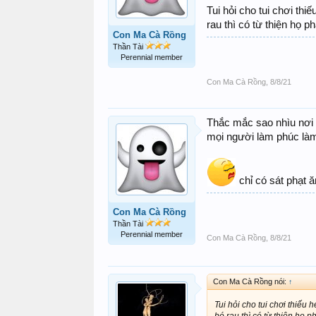
Tui hỏi cho tui chơi th
rau thì có từ thiện họ p
Con Ma Cà Rồng
Thần Tài
Perennial member
Con Ma Cà Rồng
,
8/8/21
Thắc mắc sao nhìu nơi n
mọi người làm phúc làm
chỉ có sát phạt 
Con Ma Cà Rồng
Thần Tài
Perennial member
Con Ma Cà Rồng
,
8/8/21
Con Ma Cà Rồng nói:
↑
Tui hỏi cho tui chơi thiếu
bó rau thì có từ thiện họ p