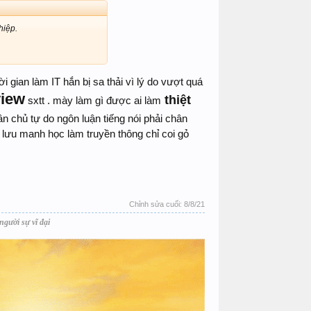
hiệp.
i gian làm IT hắn bị sa thải vì lý do vượt quá
view
thiệt
sxtt . mày làm gì được ai làm
ân chủ tự do ngôn luận tiếng nói phải chân
t lưu manh học làm truyền thông chỉ coi gỏ
Chỉnh sửa cuối:
8/8/21
người sự vĩ đại