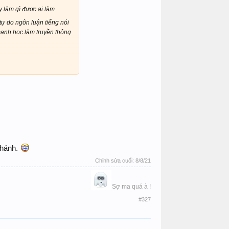
y làm gì được ai làm
tự do ngôn luận tiếng nói
 manh học làm truyền thông
 chánh.
Chỉnh sửa cuối:
8/8/21
Sợ ma quá à !​
#327