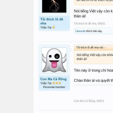
Nói tiếng Việt vậy còn 
thân ái!
Tôi thích lô đề
nha
Tôi thích lô đề nha
,
8/8/21
Thần Tài
Likesolo
thích bài này.
Tôi thích lô đề nha nói:
↑
Nói tiếng Việt vậy còn khô
thân ái!
Tên này ở trong chí hòa
Con Ma Cà Rồng
Chào thân ái và quyết 
Thần Tài
Perennial member
Con Ma Cà Rồng
,
8/8/21