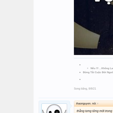
Nếu !!! ...Không 
Đừng Tắt Cuộc Đời Ngư
Song băng
,
8/8/21
thaonguyen. nói:
↑
thằng tưng tửng mới trong n