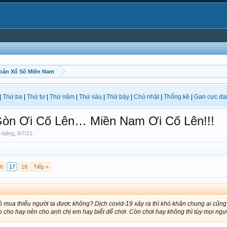
oán Xổ Số Miền Nam
|
Thứ ba
|
Thứ tư
|
Thứ năm
|
Thứ sáu
|
Thứ bảy
|
Chủ nhật
|
Thống kê
|
Gan cực đạ
òn Ơi Cố Lên… Miền Nam Ơi Cố Lên!!!
 băng
,
8/7/21
.
6
17
18
Tiếp >
 mua thiếu người ta được không? Dịch covid-19 xảy ra thì khó khăn chung ai cũng 
o cho hay nên cho anh chị em hay biết để chơi. Còn chơi hay không thì tùy mọi ngườ