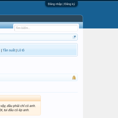
Đăng nhập | Đăng ký
i
|
Tần suất
|
Lô tô
vậy, đâu phải chỉ có anh.
i, tui đâu có ép anh.