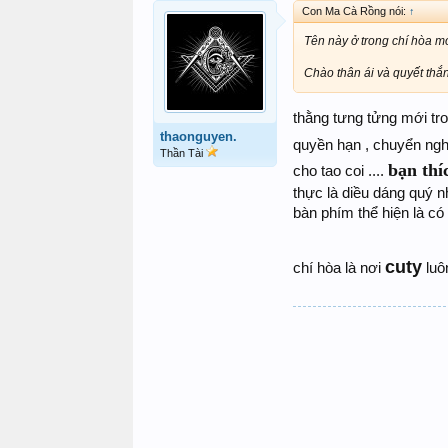
Con Ma Cà Rồng nói:
↑
Tên này ở trong chí hòa mớ
Chào thân ái và quyết thắ
thằng tưng tửng mới tro
thaonguyen.
quyền hạn , chuyển ngh
Thần Tài
bạn thí
cho tao coi ....
thực là diều dáng quý n
bàn phím thể hiện là có
cuty
chí hòa là nơi
luô