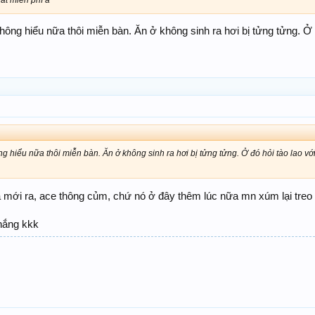
không hiểu nữa thôi miễn bàn. Ăn ở không sinh ra hơi bị tửng tửng. Ở
ng hiểu nữa thôi miễn bàn. Ăn ở không sinh ra hơi bị tửng tửng. Ở đó hỏi tào lao vớ
 mới ra, ace thông củm, chứ nó ở đây thêm lúc nữa mn xúm lại treo cổ
thắng kkk