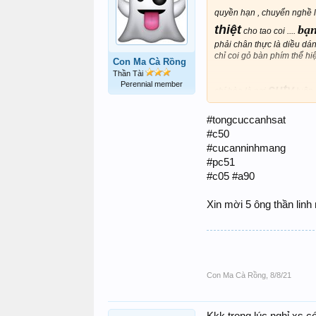
quyền hạn , chuyển nghề l
thiệt
bạn
cho tao coi ....
phải chân thực là diều dán
chỉ coi gỏ bàn phím thể hi
Con Ma Cà Rồng
Thần Tài
Perennial member
cuty
chí hòa là nơi
luôn 
#tongcuccanhsat
#c50
#cucanninhmang
#pc51
#c05 #a90
Xin mời 5 ông thần linh
Con Ma Cà Rồng
,
8/8/21