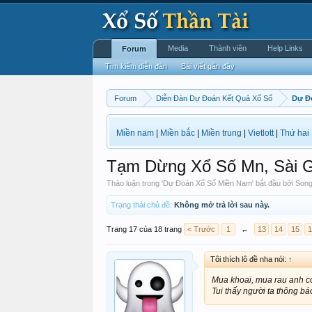
Media
Thành viên
Help Links
Forum
Tìm kiếm diễn đàn
Bài viết gần đây
Forum
Diễn Đàn Dự Đoán Kết Quả Xổ Số
Dự Đ
Miền nam
|
Miền bắc
|
Miền trung
|
Vietlott
|
Thứ hai
Tạm Dừng Xổ Số Mn, Sài G
Thảo luận trong '
Dự Đoán Xổ Số Miền Nam
' bắt đầu bởi
Song
Trạng thái chủ đề:
Không mở trả lời sau này.
Trang 17 của 18 trang
< Trước
1
←
13
14
15
1
Tôi thích lô đề nha nói:
↑
Mua khoai, mua rau anh có
Tui thấy người ta thông bá