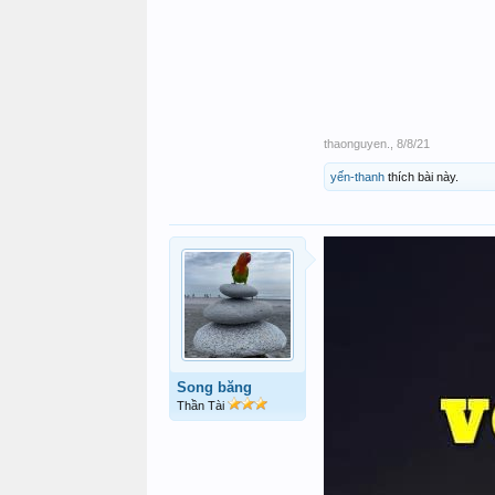
thaonguyen.
,
8/8/21
yến-thanh
thích bài này.
Song băng
Thần Tài