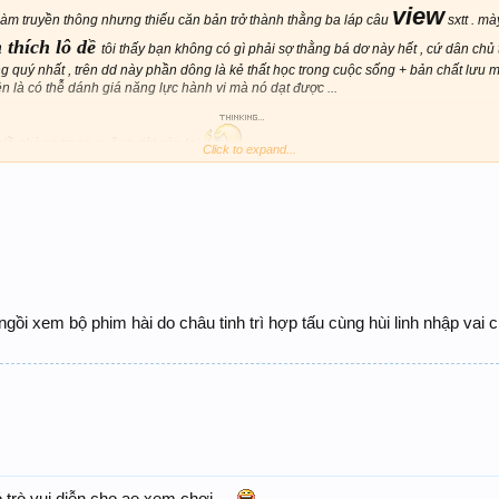
view
àm truyền thông nhưng thiếu căn bản trở thành thằng ba láp câu
sxtt . mà
 thích lô dề
tôi thấy bạn không có gì phải sợ thằng bá dơ này hết , cứ dân chủ 
g quý nhất , trên dd này phần dông là kẻ thất học trong cuộc sống + bản chất lưu
ện là có thễ dánh giá năng lực hành vi mà nó dạt được ...
dề phòng trong quãng dời còn lại
Click to expand...
 ngồi xem bộ phim hài do châu tinh trì hợp tấu cùng hùi linh nhập vai