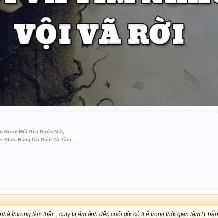
Lau Được Một Giọt Nước Mắt,
ời Khác Bằng Cái Nhìn Vô Tâm …
hà thương tâm thần , cuty bị ám ảnh dến cuối dời có thể trong thời gian làm IT hắn b