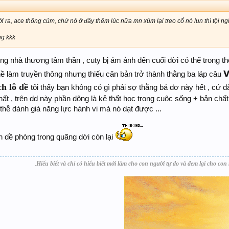
i ra, ace thông củm, chứ nó ở đây thêm lúc nữa mn xúm lại treo cổ nó lun thì tội ng
ng kkk
ng nhà thương tâm thần , cuty bị ám ảnh dến cuối dời có thể trong thờ
ề làm truyền thông nhưng thiếu căn bản trở thành thằng ba láp câu
ch lô dề
tôi thấy bạn không có gì phải sợ thằng bá dơ này hết , cứ d
hất , trên dd này phần dông là kẻ thất học trong cuộc sống + bản chấ
 thễ dánh giá năng lực hành vi mà nó dạt được ...
n dề phòng trong quãng dời còn lại
.
Hiểu biết và chỉ có hiểu biết mới làm cho con người tự do và đem lại cho con 