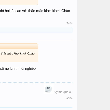
 đó hỏi tào lao với thắc mắc khơi khơi. Chào
#323
i thắc mắc khơi khơi. Chào
 nó lun thì tội nghiệp.
Sợ ma quá à !​
#324