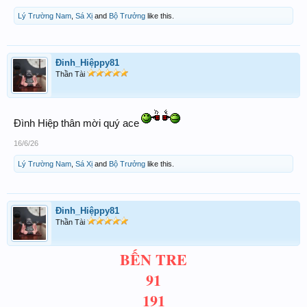
Lý Trường Nam
,
Sá Xị
and
Bộ Trưởng
like this.
Đinh_Hiệppy81
Thần Tài
Đình Hiệp thân mời quý ace
16/6/26
Lý Trường Nam
,
Sá Xị
and
Bộ Trưởng
like this.
Đinh_Hiệppy81
Thần Tài
BẾN TRE
91
191