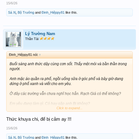
15/6/26
Sá Xị
,
Bộ Trưởng
and
Đinh_Hiệppy81
like this.
Lý Trường Nam
Thần Tài
Đinh_Hiệppy81 nói:
↑
Buổi sáng anh thức dậy cùng cơn sốt. Thấy mệt mỏi và bần thần trong
người.
Anh mặc áo quần ra phố, ngồi uống sữa ở góc phố và bây giờ đang
đứng ở phố xanh và viết cho em yêu.
Ở đây các trường vẫn chưa nghĩ học hẳn. Rạch Giá có thế không?
Em yêu đang làm gì. Có hay gặp anh Bi không?
Click to expand...
Cầu mong em yêu vui.
Thức khuya chi, để bị cảm ay !!!
Anh,
15/6/26
Đình Hiệp
Sá Xị
,
Bộ Trưởng
and
Đinh_Hiệppy81
like this.