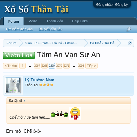
Đăng nhập | Đăng ký
Media
Thành viên
Help Links
Forum
Tìm kiếm diễn đàn
Bài viết gần đây
Forum
Giao Lưu - Café - Trà Đá - Offline - Tỉnh Tò Hihi!
Cà Phê - Trà Đá
Tâm An Vạn Sự An
Vườn Hoa
< Trước
1
←
→
Tiếp >
2267
2268
2269
2270
2271
2298
Lý Trường Nam
Thần Tài
Sá Xị nói:
↑
Chế mời huê tâm hen.....
Em mời Chế ☕️☕️