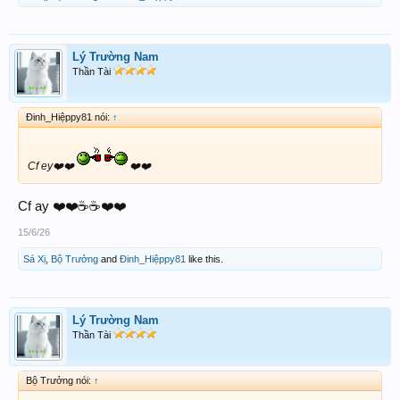
Lý Trường Nam
Thần Tài
Đinh_Hiệppy81 nói:
↑
Cf ey❤️❤️
❤️❤️
Cf ay ❤️❤️☕️☕️❤️❤️
15/6/26
Sá Xị
,
Bộ Trưởng
and
Đinh_Hiệppy81
like this.
Lý Trường Nam
Thần Tài
Bộ Trưởng nói:
↑