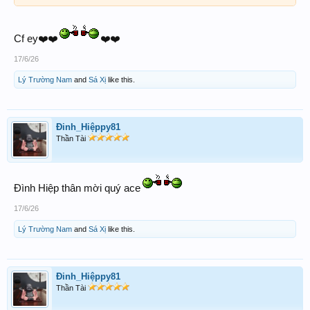
Cf ey❤️❤️
❤️❤️
17/6/26
Lý Trường Nam
and
Sá Xị
like this.
Đinh_Hiệppy81
Thần Tài
Đình Hiệp thân mời quý ace
17/6/26
Lý Trường Nam
and
Sá Xị
like this.
Đinh_Hiệppy81
Thần Tài