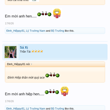
Em mời anh hen.....
17/6/26
Đinh_Hiệppy81
,
Lý Trường Nam
and
Bộ Trưởng
like this.
Sá Xị
Thần Tài
Đinh_Hiệppy81 nói:
↑
Đình Hiệp thân mời quý ace
Em mời anh hiệp hen.....
17/6/26
Đinh_Hiệppy81
,
Lý Trường Nam
and
Bộ Trưởng
like this.