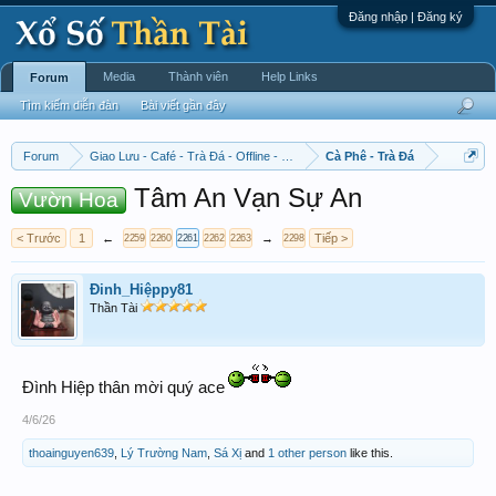
Đăng nhập | Đăng ký
Media
Thành viên
Help Links
Forum
Tìm kiếm diễn đàn
Bài viết gần đây
Forum
Giao Lưu - Café - Trà Đá - Offline - Tỉnh Tò Hihi!
Cà Phê - Trà Đá
Tâm An Vạn Sự An
Vườn Hoa
< Trước
1
←
→
Tiếp >
2259
2260
2261
2262
2263
2298
Đinh_Hiệppy81
Thần Tài
Đình Hiệp thân mời quý ace
4/6/26
thoainguyen639
,
Lý Trường Nam
,
Sá Xị
and
1 other person
like this.