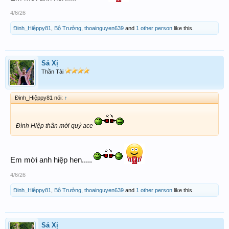
4/6/26
Đinh_Hiệppy81
,
Bộ Trưởng
,
thoainguyen639
and
1 other person
like this.
Sá Xị
Thần Tài
Đinh_Hiệppy81 nói:
↑
Đình Hiệp thân mời quý ace
Em mời anh hiệp hen.....
4/6/26
Đinh_Hiệppy81
,
Bộ Trưởng
,
thoainguyen639
and
1 other person
like this.
Sá Xị