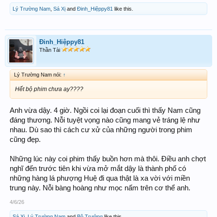
Lý Trường Nam
,
Sá Xị
and
Đinh_Hiệppy81
like this.
Đinh_Hiệppy81
Thần Tài
Lý Trường Nam nói:
↑
Hết bộ phim chưa ay????
Anh vừa dậy. 4 giờ. Ngồi coi lại đoạn cuối thì thấy Nam cũng
đáng thương. Nỗi tuyệt vọng nào cũng mang vẻ tráng lệ như
nhau. Dù sao thì cách cư xử của những người trong phim
cũng đẹp.
Những lúc này coi phim thấy buồn hơn mà thôi. Điều anh chợt
nghĩ đến trước tiên khi vừa mở mắt dậy là thành phố có
những hàng lá phượng Huệ đi qua thật là xa vời với miền
trung này. Nỗi bàng hoàng như mọc nấm trên cơ thể anh.
4/6/26
Sá Xị
,
Lý Trường Nam
and
Bộ Trưởng
like this.