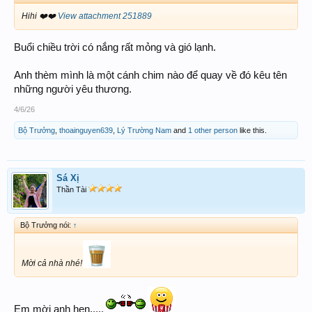
Hihi ❤️❤️
View attachment 251889
Buổi chiều trời có nắng rất mỏng và gió lạnh.
Anh thèm mình là một cánh chim nào để quay về đó kêu tên
những người yêu thương.
4/6/26
Bộ Trưởng
,
thoainguyen639
,
Lý Trường Nam
and
1 other person
like this.
Sá Xị
Thần Tài
Bộ Trưởng nói:
↑
Mời cả nhà nhé!
Em mời anh hen.....