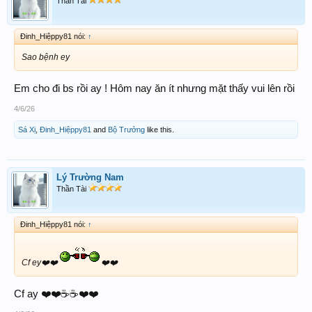
Thần Tài
Đinh_Hiệppy81 nói:
↑
Sao bệnh ey
Em cho đi bs rồi ay ! Hôm nay ăn ít nhưng mặt thấy vui lên rồi
4/6/26
Sá Xị
,
Đinh_Hiệppy81
and
Bộ Trưởng
like this.
Lý Trường Nam
Thần Tài
Đinh_Hiệppy81 nói:
↑
Cf ey❤️❤️
❤️❤️
Cf ay ❤️❤️☕️☕️❤️❤️