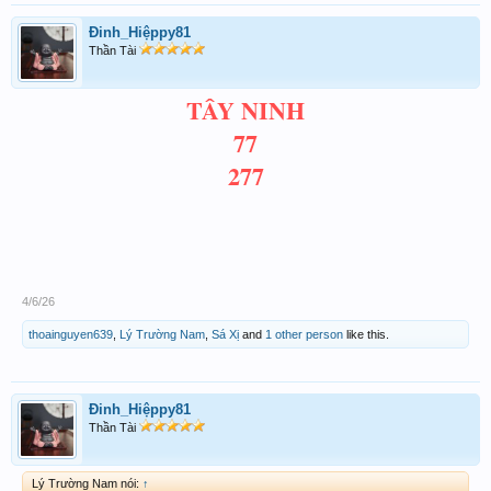
Đinh_Hiệppy81
Thần Tài
TÂY NINH
77
277
4/6/26
thoainguyen639
,
Lý Trường Nam
,
Sá Xị
and
1 other person
like this.
Đinh_Hiệppy81
Thần Tài
Lý Trường Nam nói:
↑