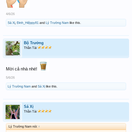
4/6/26
Sá Xị
,
Đinh_Hiệppy81
and
Lý Trường Nam
like this.
Bộ Trưởng
Thần Tài
Mời cả nhà nhé!
5/6/26
Lý Trường Nam
and
Sá Xị
like this.
Sá Xị
Thần Tài
Lý Trường Nam nói:
↑