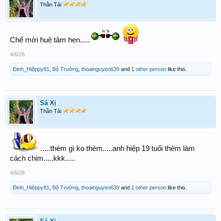
Thần Tài
Chế mời huê tâm hen.....
4/6/26
Đinh_Hiệppy81
,
Bộ Trưởng
,
thoainguyen639
and
1 other person
like this.
Sá Xị
Thần Tài
.....thèm gì ko thèm.....anh hiệp 19 tuổi thèm làm
cách chim.....kkk.....
4/6/26
Đinh_Hiệppy81
,
Bộ Trưởng
,
thoainguyen639
and
1 other person
like this.