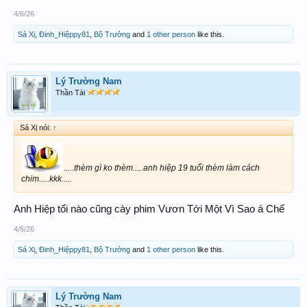
4/6/26
Sá Xị
,
Đinh_Hiệppy81
,
Bộ Trưởng
and
1 other person
like this.
Lý Trường Nam
Thần Tài
Sá Xị nói:
↑
.....thèm gì ko thèm.....anh hiệp 19 tuổi thèm làm cách
chim.....kkk.....
Anh Hiệp tối nào cũng cày phim Vươn Tới Một Vì Sao á Chế
4/6/26
Sá Xị
,
Đinh_Hiệppy81
,
Bộ Trưởng
and
1 other person
like this.
Lý Trường Nam