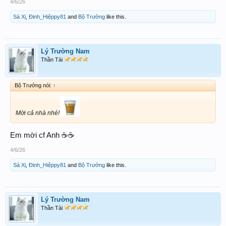
4/6/26
Sá Xị
,
Đinh_Hiệppy81
and
Bộ Trưởng
like this.
Lý Trường Nam
Thần Tài
Bộ Trưởng nói:
↑
Mời cả nhà nhé!
Em mời cf Anh ☕️☕️
4/6/26
Sá Xị
,
Đinh_Hiệppy81
and
Bộ Trưởng
like this.
Lý Trường Nam
Thần Tài