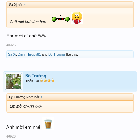
Sá Xị nói:
↑
Chế mời huê tâm hen.....
Em mời cf chế ☕️☕️
4/6/26
Sá Xị
,
Đinh_Hiệppy81
and
Bộ Trưởng
like this.
Bộ Trưởng
Thần Tài
Lý Trường Nam nói:
↑
Em mời cf Anh ☕️☕️
Anh mời em nhé!
4/6/26