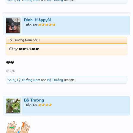
Đinh_Hiệppy81
Thần Tài
Lý Trường Nam nói:
↑
Cf ay ❤️❤️☕️☕️❤️❤️
❤️❤️
4/6/26
Sá Xị
,
Lý Trường Nam
and
Bộ Trưởng
like this.
Bộ Trưởng
Thần Tài