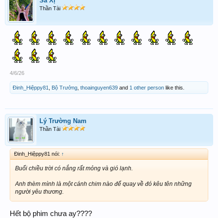
Sá Xị
Thần Tài
4/6/26
Đinh_Hiệppy81
,
Bộ Trưởng
,
thoainguyen639
and
1 other person
like this.
Lý Trường Nam
Thần Tài
Đinh_Hiệppy81 nói:
↑
Buổi chiều trời có nắng rất mỏng và gió lạnh.
Anh thèm mình là một cánh chim nào để quay về đó kêu tên những
người yêu thương.
Hết bộ phim chưa ay????