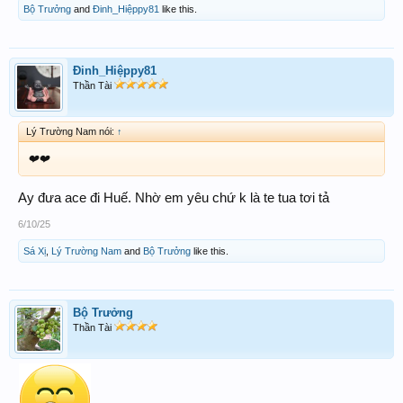
Bộ Trưởng
and
Đinh_Hiệppy81
like this.
Đinh_Hiệppy81
Thần Tài
Lý Trường Nam nói:
↑
❤️❤️
Ay đưa ace đi Huế. Nhờ em yêu chứ k là te tua tơi tả
6/10/25
Sá Xị
,
Lý Trường Nam
and
Bộ Trưởng
like this.
Bộ Trưởng
Thần Tài