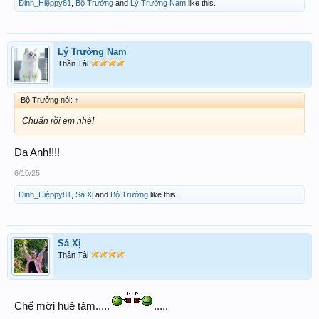
Đinh_Hiệppy81
,
Bộ Trưởng
and
Lý Trường Nam
like this.
Lý Trường Nam
Thần Tài
Bộ Trưởng nói:
↑
Chuẩn rồi em nhé!
Dạ Anh!!!!
6/10/25
Đinh_Hiệppy81
,
Sá Xị
and
Bộ Trưởng
like this.
Sá Xị
Thần Tài
Chế mời huê tâm.....
.....