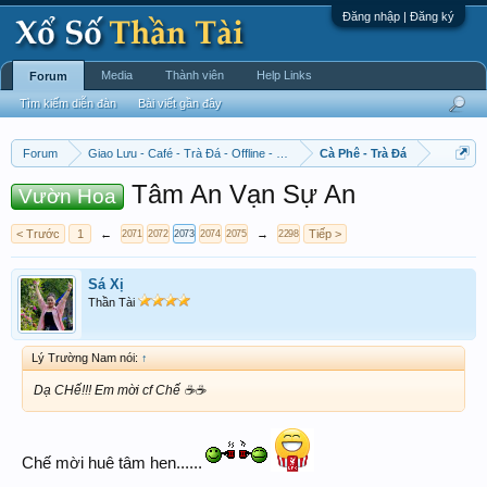
Đăng nhập | Đăng ký
Media
Thành viên
Help Links
Forum
Tìm kiếm diễn đàn
Bài viết gần đây
Forum
Giao Lưu - Café - Trà Đá - Offline - Tỉnh Tò Hihi!
Cà Phê - Trà Đá
Tâm An Vạn Sự An
Vườn Hoa
< Trước
1
←
→
Tiếp >
2071
2072
2073
2074
2075
2298
Sá Xị
Thần Tài
Lý Trường Nam nói:
↑
Dạ CHế!!! Em mời cf Chế ☕️☕️
Chế mời huê tâm hen......