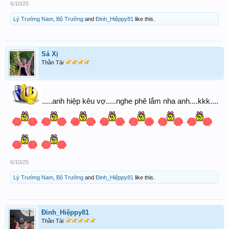
6/10/25
Lý Trường Nam
,
Bộ Trưởng
and
Đinh_Hiệppy81
like this.
Sá Xị
Thần Tài
.....anh hiệp kêu vợ.....nghe phê lắm nha anh....kkk....
6/10/25
Lý Trường Nam
,
Bộ Trưởng
and
Đinh_Hiệppy81
like this.
Đinh_Hiệppy81
Thần Tài