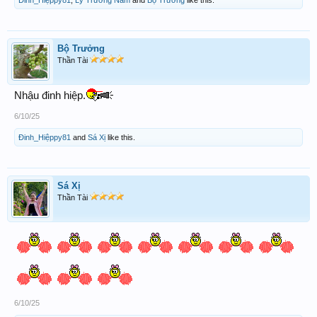
Bộ Trưởng
Thần Tài
Nhậu đinh hiệp.
6/10/25
Đinh_Hiệppy81
and
Sá Xị
like this.
Sá Xị
Thần Tài
6/10/25