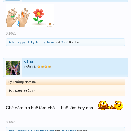
6/10/25
Đinh_Hiệppy81
,
Lý Trường Nam
and
Sá Xị
like this.
Sá Xị
Thần Tài
Lý Trường Nam nói:
↑
Em cảm ơn Chế!!!
Chế cảm ơn huê tâm chớ.....huê tâm hay nha....
....
6/10/25
Đinh_Hiệppy81
,
Lý Trường Nam
and
Bộ Trưởng
like this.