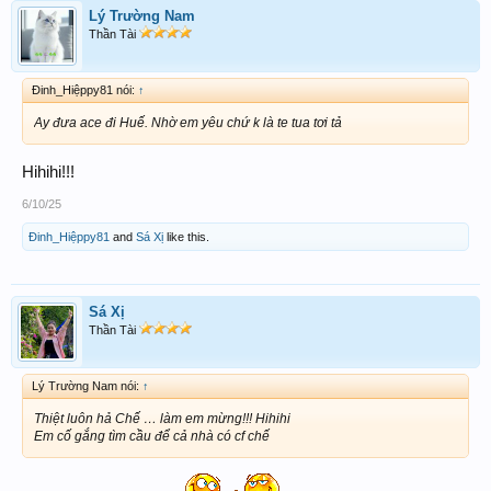
Lý Trường Nam
Thần Tài
Đinh_Hiệppy81 nói:
↑
Ay đưa ace đi Huế. Nhờ em yêu chứ k là te tua tơi tả
Hihihi!!!
6/10/25
Đinh_Hiệppy81
and
Sá Xị
like this.
Sá Xị
Thần Tài
Lý Trường Nam nói:
↑
Thiệt luôn hả Chế … làm em mừng!!! Hihihi
Em cố gắng tìm cầu để cả nhà có cf chế