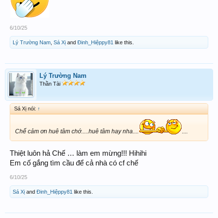
6/10/25
Lý Trường Nam
,
Sá Xị
and
Đinh_Hiệppy81
like this.
Lý Trường Nam
Thần Tài
Sá Xị nói:
↑
Chế cảm ơn huê tâm chớ.....huê tâm hay nha....
....
Thiệt luôn hả Chế … làm em mừng!!! Hihihi
Em cố gắng tìm cầu để cả nhà có cf chế
6/10/25
Sá Xị
and
Đinh_Hiệppy81
like this.