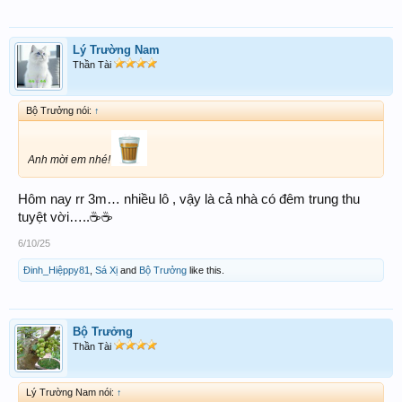
Lý Trường Nam
Thần Tài
Bộ Trưởng nói:
↑
Anh mời em nhé!
Hôm nay rr 3m… nhiều lô , vậy là cả nhà có đêm trung thu
tuyệt vời…..☕️☕️
6/10/25
Đinh_Hiệppy81
,
Sá Xị
and
Bộ Trưởng
like this.
Bộ Trưởng
Thần Tài
Lý Trường Nam nói:
↑