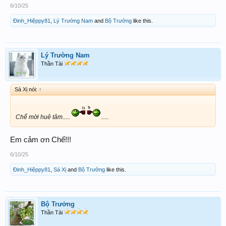
6/10/25
Đinh_Hiệppy81
,
Lý Trường Nam
and
Bộ Trưởng
like this.
Lý Trường Nam
Thần Tài
Sá Xị nói:
↑
Chế mời huê tâm.....
.....
Em cảm ơn Chế!!!
6/10/25
Đinh_Hiệppy81
,
Sá Xị
and
Bộ Trưởng
like this.
Bộ Trưởng
Thần Tài