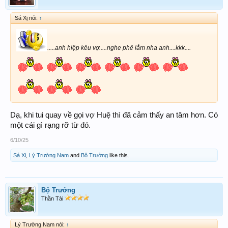
Sá Xị nói:
↑
.....anh hiệp kêu vợ.....nghe phê lắm nha anh....kkk....
Dạ, khi tui quay về gọi vợ Huệ thì đã cảm thấy an tâm hơn. Có
một cái gì rạng rỡ từ đó.
6/10/25
Sá Xị
,
Lý Trường Nam
and
Bộ Trưởng
like this.
Bộ Trưởng
Thần Tài
Lý Trường Nam nói:
↑