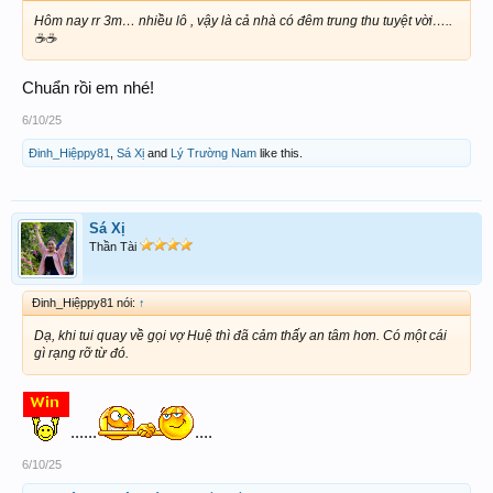
Hôm nay rr 3m… nhiều lô , vậy là cả nhà có đêm trung thu tuyệt vời…..
☕️☕️
Chuẩn rồi em nhé!
6/10/25
Đinh_Hiệppy81
,
Sá Xị
and
Lý Trường Nam
like this.
Sá Xị
Thần Tài
Đinh_Hiệppy81 nói:
↑
Dạ, khi tui quay về gọi vợ Huệ thì đã cảm thấy an tâm hơn. Có một cái
gì rạng rỡ từ đó.
......
....
6/10/25