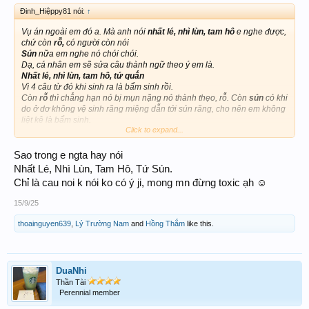
Đinh_Hiệppy81 nói:
↑
Vụ án ngoài em đó a. Mà anh nói
nhất lé, nhì lùn, tam hô
e nghe được,
chứ còn
rỗ,
có người còn nói
Sún
nữa em nghe nó chói chói.
Dạ, cá nhân em sẽ sửa câu thành ngữ theo ý em là.
Nhất lé, nhì lùn, tam hô, tứ quắn
Vì 4 câu từ đó khi sinh ra là bẩm sinh rồi.
Còn
rỗ
thì chẳng hạn nó bị mụn nặng nó thành thẹo, rỗ. Còn
sún
có khi
do ở dơ không vệ sinh răng miệng dẫn tới sún răng, cho nên em không
liệt kê là bẩm sinh.
Click to expand...
Dạ, đó là riêng cá nhân em nha.
Ở ngoài em mọi người hay nói : Đừng đi với thằng
lé
đừng ghé nhà
thằng
lùn
. Haha. 2 thằng đó nguy hiểm hơn, 2 thằng
hô, quắn.
Sao trong e ngta hay nói
Nhất Lé, Nhì Lùn, Tam Hô, Tứ Sún.
Chỉ là cau noi k nói ko có ý ji, mong mn đừng toxic ạh ☺️
15/9/25
thoainguyen639
,
Lý Trường Nam
and
Hồng Thắm
like this.
DuaNhi
Thần Tài
Perennial member