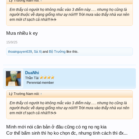
Lý Trường Nam nói:
↑
Em thấy có người họ không mắc vào 3 điểm này….. nhưng họ cũng là
người thuộc về dạng giống như ay nói!!!! Trời mưa vào thấy nhà vui nên
em mời cf sạch cả nhà!!!☕️☕️
Mưa nhiều k ey
15/9/25
thoainguyen639
,
Sá Xị
and
Bộ Trưởng
like this.
DuaNhi
Thần Tài
Perennial member
Lý Trường Nam nói:
↑
Em thấy có người họ không mắc vào 3 điểm này….. nhưng họ cũng là
người thuộc về dạng giống như ay nói!!!! Trời mưa vào thấy nhà vui nên
em mời cf sạch cả nhà!!!☕️☕️
Mình mới nói căn bản ở đâu cũng có ng nọ ng kia
Cơ thể bẩm sinh thì họ ko chọn đc, nhưng tính cách thì đx...