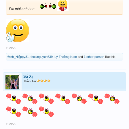
Em mời anh hen.....
15/9/25
Đinh_Hiệppy81
,
thoainguyen639
,
Lý Trường Nam
and
1 other person
like this.
Sá Xị
Thần Tài
15/9/25