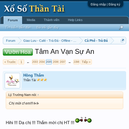
Đăng nhập | Đăng ký
Media
Thành viên
Help Links
Forum
Tìm kiếm diễn đàn
Bài viết gần đây
Forum
Giao Lưu - Café - Trà Đá - Offline - Tỉnh Tò Hihi!
Cà Phê - Trà Đá
Tâm An Vạn Sự An
Vườn Hoa
< Trước
1
←
→
Tiếp >
2033
2034
2035
2036
2037
2298
Hồng Thắm
Thần Tài
Lý Trường Nam nói:
↑
Chị mời cf em!!!☕️☕️
Hihi !!! Dạ chị !!! Thắm mời chị HT !!!