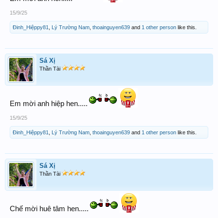
15/9/25
Đinh_Hiệppy81
,
Lý Trường Nam
,
thoainguyen639
and
1 other person
like this.
Sá Xị
Thần Tài
Em mời anh hiệp hen.....
15/9/25
Đinh_Hiệppy81
,
Lý Trường Nam
,
thoainguyen639
and
1 other person
like this.
Sá Xị
Thần Tài
Chế mời huê tâm hen.....