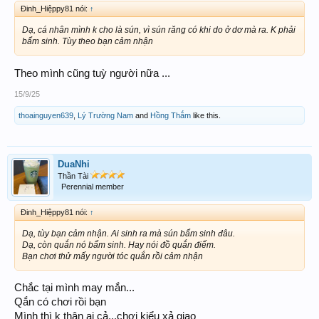
Đinh_Hiệppy81 nói:
↑
Dạ, cá nhân mình k cho là sún, vì sún răng có khi do ở dơ mà ra. K phải
bẩm sinh. Tùy theo bạn cảm nhận
Theo mình cũng tuỳ người nữa ...
15/9/25
thoainguyen639
,
Lý Trường Nam
and
Hồng Thắm
like this.
DuaNhi
Thần Tài
Perennial member
Đinh_Hiệppy81 nói:
↑
Dạ, tùy bạn cảm nhận. Ai sinh ra mà sún bẩm sinh đâu.
Dạ, còn quắn nó bẩm sinh. Hay nói đồ quắn điếm.
Bạn chơi thử mấy người tóc quắn rồi cảm nhận
Chắc tại mình may mắn...
Qắn có chơi rồi bạn
Mình thì k thân ai cả...chơi kiểu xả giao