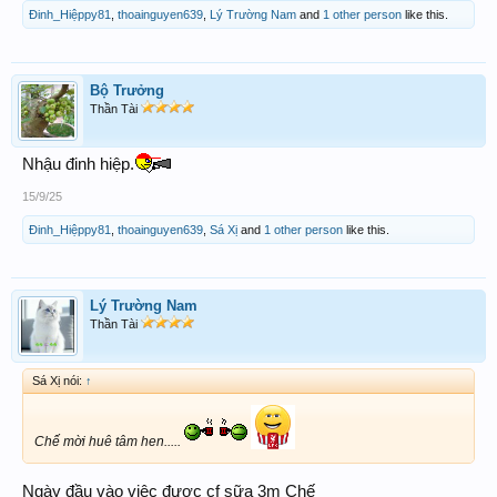
Đinh_Hiệppy81
,
thoainguyen639
,
Lý Trường Nam
and
1 other person
like this.
Bộ Trưởng
Thần Tài
Nhậu đinh hiệp.
15/9/25
Đinh_Hiệppy81
,
thoainguyen639
,
Sá Xị
and
1 other person
like this.
Lý Trường Nam
Thần Tài
Sá Xị nói:
↑
Chế mời huê tâm hen.....
Ngày đầu vào việc được cf sữa 3m Chế