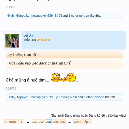
15/9/25
Đinh_Hiệppy81
,
thoainguyen639
,
Sá Xị
and
1 other person
like this.
Sá Xị
Thần Tài
Lý Trường Nam nói:
↑
Ngày đầu vào việc được cf sữa 3m Chế
Chế mừng á huê tâm....
....
15/9/25
Đinh_Hiệppy81
,
thoainguyen639
,
Lý Trường Nam
and
1 other person
like this.
(Bạn phải Đăng nhập hoặc Đăng ký để trả lời bài viết.)
< Trước
1
←
→
Tiếp >
2033
2034
2035
2036
2037
2298