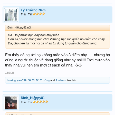
Lý Trường Nam
Thần Tài
Đinh_Hiệppy81 nói:
↑
Dạ. Do phước bạn dày bạn may mắn.
Còn tui phước mỏng nên chơi ít thằng bạn tóc quắn nó điếm chó chạy.
Dạ, cho nên tui mới nói cá nhân tui dùng từ quắn cho đúng tông.
Em thấy có người họ không mắc vào 3 điểm này….. nhưng họ
cũng là người thuộc về dạng giống như ay nói!!!! Trời mưa vào
thấy nhà vui nên em mời cf sạch cả nhà!!!☕️☕️
15/9/25
thoainguyen639
,
Sá Xị
,
Bộ Trưởng
and
2 others
like this.
Đinh_Hiệppy81
Thần Tài