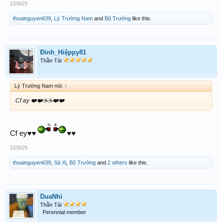
15/9/25
thoainguyen639
,
Lý Trường Nam
and
Bộ Trưởng
like this.
Đinh_Hiệppy81
Thần Tài
Lý Trường Nam nói:
↑
Cf ay ❤️❤️☕️☕️❤️❤️
Cf ey♥️♥️
♥️♥️
15/9/25
thoainguyen639
,
Sá Xị
,
Bộ Trưởng
and
2 others
like this.
DuaNhi
Thần Tài
Perennial member