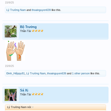
15/9/25
Lý Trường Nam
and
thoainguyen639
like this.
Bộ Trưởng
Thần Tài
15/9/25
Đinh_Hiệppy81
,
Lý Trường Nam
,
thoainguyen639
and
1 other person
like this.
Sá Xị
Thần Tài
Lý Trường Nam nói:
↑