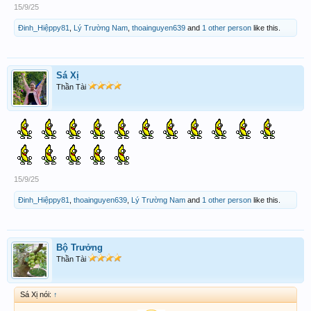
15/9/25
Đinh_Hiệppy81
,
Lý Trường Nam
,
thoainguyen639
and
1 other person
like this.
Sá Xị
Thần Tài
15/9/25
Đinh_Hiệppy81
,
thoainguyen639
,
Lý Trường Nam
and
1 other person
like this.
Bộ Trưởng
Thần Tài
Sá Xị nói:
↑