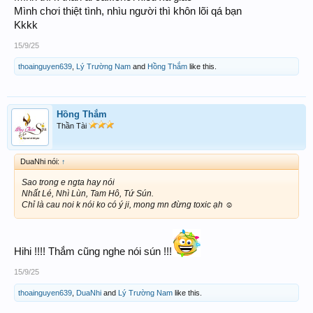
Mình chơi thiệt tình, nhìu người thì khôn lõi qá bạn
Kkkk
15/9/25
thoainguyen639
,
Lý Trường Nam
and
Hồng Thắm
like this.
Hồng Thắm
Thần Tài
DuaNhi nói:
↑
Sao trong e ngta hay nói
Nhất Lé, Nhì Lùn, Tam Hô, Tứ Sún.
Chỉ là cau noi k nói ko có ý ji, mong mn đừng toxic ạh ☺️
Hihi !!!! Thắm cũng nghe nói sún !!!
15/9/25
thoainguyen639
,
DuaNhi
and
Lý Trường Nam
like this.