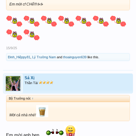
Em mời cf CHế!!!☕️☕️
15/9/25
Đinh_Hiệppy81
,
Lý Trường Nam
and
thoainguyen639
like this.
Sá Xị
Thần Tài
Bộ Trưởng nói:
↑
Mời cả nhà nhé!
Em mời anh hen.....