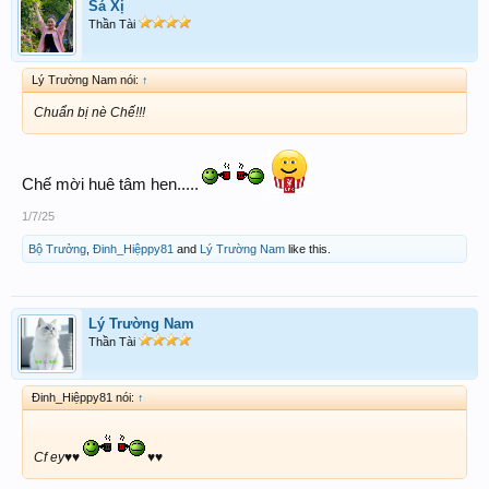
Sá Xị
Thần Tài
Lý Trường Nam nói:
↑
Chuẩn bị nè Chế!!!
Chế mời huê tâm hen.....
1/7/25
Bộ Trưởng
,
Đinh_Hiệppy81
and
Lý Trường Nam
like this.
Lý Trường Nam
Thần Tài
Đinh_Hiệppy81 nói:
↑
Cf ey♥️♥️
♥️♥️