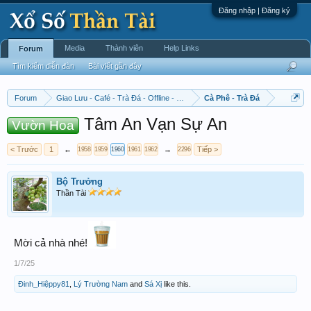
Đăng nhập | Đăng ký
Media
Thành viên
Help Links
Forum
Tìm kiếm diễn đàn
Bài viết gần đây
Forum
Giao Lưu - Café - Trà Đá - Offline - Tỉnh Tò Hihi!
Cà Phê - Trà Đá
Tâm An Vạn Sự An
Vườn Hoa
< Trước
1
←
→
Tiếp >
1958
1959
1960
1961
1962
2296
Bộ Trưởng
Thần Tài
Mời cả nhà nhé!
1/7/25
Đinh_Hiệppy81
,
Lý Trường Nam
and
Sá Xị
like this.