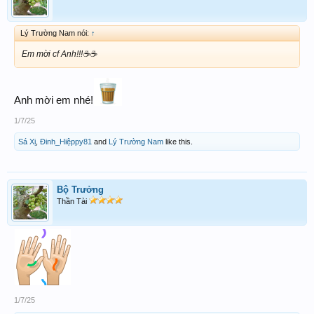
Lý Trường Nam nói:
↑
Em mời cf Anh!!!☕️☕️
Anh mời em nhé!
1/7/25
Sá Xị
,
Đinh_Hiệppy81
and
Lý Trường Nam
like this.
Bộ Trưởng
Thần Tài
1/7/25