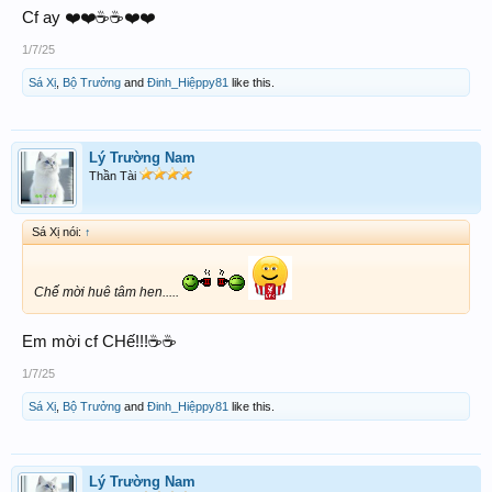
Cf ay ❤️❤️☕️☕️❤️❤️
1/7/25
Sá Xị
,
Bộ Trưởng
and
Đinh_Hiệppy81
like this.
Lý Trường Nam
Thần Tài
Sá Xị nói:
↑
Chế mời huê tâm hen.....
Em mời cf CHế!!!☕️☕️
1/7/25
Sá Xị
,
Bộ Trưởng
and
Đinh_Hiệppy81
like this.
Lý Trường Nam