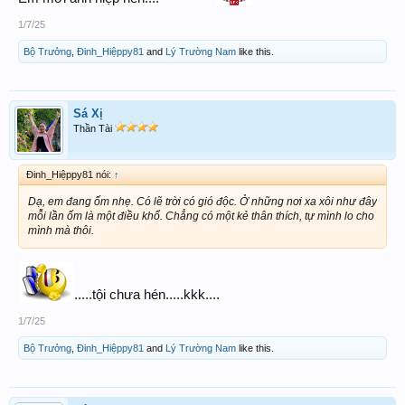
1/7/25
Bộ Trưởng
,
Đinh_Hiệppy81
and
Lý Trường Nam
like this.
Sá Xị
Thần Tài
Đinh_Hiệppy81 nói:
↑
Dạ, em đang ốm nhẹ. Có lẽ trời có gió độc. Ở những nơi xa xôi như đây
mỗi lần ốm là một điều khổ. Chẳng có một kẻ thân thích, tự mình lo cho
mình mà thôi.
.....tội chưa hén.....kkk....
1/7/25
Bộ Trưởng
,
Đinh_Hiệppy81
and
Lý Trường Nam
like this.