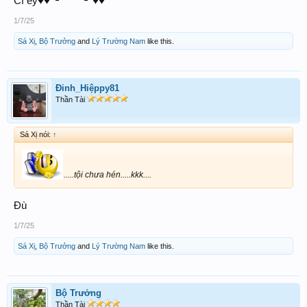
Cf ey♥️♥️
♥️♥️
1/7/25
Sá Xị
,
Bộ Trưởng
and
Lý Trường Nam
like this.
Đinh_Hiệppy81
Thần Tài
Sá Xị nói:
↑
.....tội chưa hén.....kkk....
Đù
1/7/25
Sá Xị
,
Bộ Trưởng
and
Lý Trường Nam
like this.
Bộ Trưởng
Thần Tài