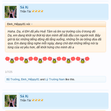
Sá Xị
Thần Tài
Đinh_Hiệppy81 nói:
↑
Haha. Dạ, vì ĐH đã yêu Huệ Tâm và tìm sự trường cửu ở trong đó
Dạ, em đang khởi sự thời kỳ dọn mình để bắt đầu con người mới. Bây
giờ là lúc những tiếng động đã lắng xuống, những ồn ào bông đùa đã
qua. Em đang lắng nghe mỗi ngày, đang chờ đợi những tiếng nói lạ
lùng của vợ yêu hơn, để khởi hứng cho mình đó a
1/7/25
Bộ Trưởng
,
Đinh_Hiệppy81
and
Lý Trường Nam
like this.
Sá Xị
Thần Tài