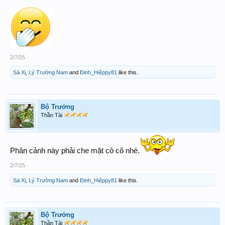
View attachment 242931
2/7/25
Sá Xị
,
Lý Trường Nam
and
Đinh_Hiệppy81
like this.
Bộ Trưởng
Thần Tài
Phân cảnh này phải che mặt cô cô nhé.
2/7/25
Sá Xị
,
Lý Trường Nam
and
Đinh_Hiệppy81
like this.
Bộ Trưởng
Thần Tài