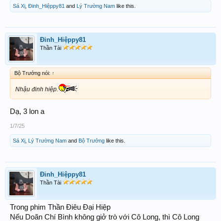
Sá Xị
,
Đinh_Hiệppy81
and
Lý Trường Nam
like this.
Đinh_Hiệppy81
Thần Tài
Bộ Trưởng nói:
↑
Nhậu đinh hiệp.
Dạ, 3 lon a
1/7/25
Sá Xị
,
Lý Trường Nam
and
Bộ Trưởng
like this.
Đinh_Hiệppy81
Thần Tài
Trong phim Thần Điêu Đại Hiệp
Nếu Doãn Chí Bình không giở trò với Cô Long, thì Cô Long