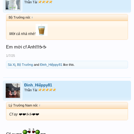
Thần Tài
Bộ Trưởng nói:
↑
Mời cả nhà nhé!
Em mời cf Anh!!!☕️☕️
1/7/25
Sá Xị
,
Bộ Trưởng
and
Đinh_Hiệppy81
like this.
Đinh_Hiệppy81
Thần Tài
Lý Trường Nam nói:
↑
Cf ay ❤️❤️☕️☕️❤️❤️