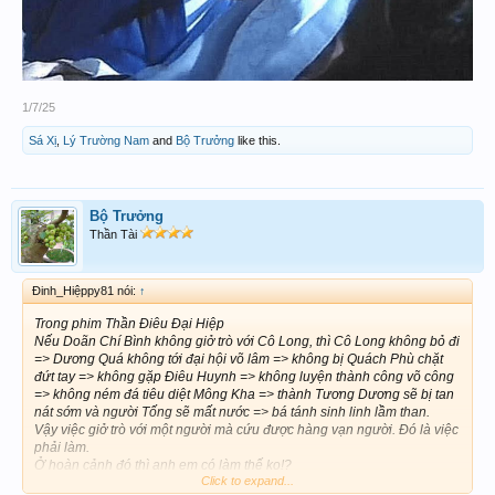
1/7/25
Sá Xị
,
Lý Trường Nam
and
Bộ Trưởng
like this.
Bộ Trưởng
Thần Tài
Đinh_Hiệppy81 nói:
↑
Trong phim Thần Điêu Đại Hiệp
Nếu Doãn Chí Bình không giở trò với Cô Long, thì Cô Long không bỏ đi
=> Dương Quá không tới đại hội võ lâm => không bị Quách Phù chặt
đứt tay => không gặp Điêu Huynh => không luyện thành công võ công
=> không ném đá tiêu diệt Mông Kha => thành Tương Dương sẽ bị tan
nát sớm và người Tống sẽ mất nước => bá tánh sinh linh lầm than.
Vậy việc giở trò với một người mà cứu được hàng vạn người. Đó là việc
phải làm.
Ở hoàn cảnh đó thì anh em có làm thế ko!?
Click to expand...
Cho xin ý kiến hem. Haha