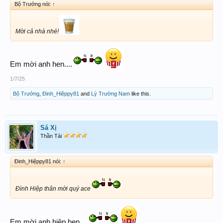
Bộ Trưởng nói:
↑
Mời cả nhà nhé!
Em mời anh hen....
1/7/25
Bộ Trưởng
,
Đinh_Hiệppy81
and
Lý Trường Nam
like this.
Sá Xị
Thần Tài
Đinh_Hiệppy81 nói:
↑
Đình Hiệp thân mời quý ace
Em mời anh hiệp hen....