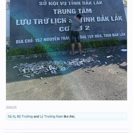
30/6/25
Sá Xị
,
Bộ Trưởng
and
Lý Trường Nam
like this.