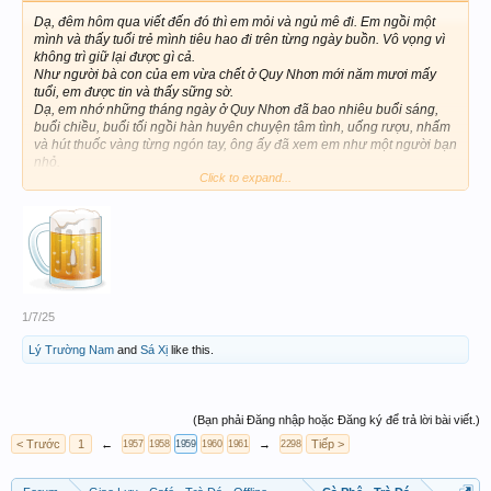
Dạ, đêm hôm qua viết đến đó thì em mỏi và ngủ mê đi. Em ngồi một
mình và thấy tuổi trẻ mình tiêu hao đi trên từng ngày buồn. Vô vọng vì
không trì giữ lại được gì cả.
Như người bà con của em vừa chết ở Quy Nhơn mới năm mươi mấy
tuổi, em được tin và thấy sững sờ.
Dạ, em nhớ những tháng ngày ở Quy Nhơn đã bao nhiêu buổi sáng,
buổi chiều, buổi tối ngồi hàn huyên chuyện tâm tình, uống rượu, nhấm
và hút thuốc vàng từng ngón tay, ông ấy đã xem em như một người bạn
nhỏ.
Click to expand...
Anh trưởng ơi ,
Có đôi khi em cảm nhận, em còn nhớ rõ và thấy sự chết đã như một hạt
mầm độc dược có sẵn trong cơ thể mỗi người. Cho nên, mình không
định đoạt được gì cho mình. Cả sự sống lẫn sự chết. Anh trưởng có thể
thoáng thấy điều đó trong một lúc nào anh trưởng trở về hoàn toàn với
một cô tịch trong tâm hồn.
Dạ, em nghĩ rất nhiều về một ngày không còn màu sắc cùng ánh sáng
của thiên nhiên vào mắt mình. Dạ, vì vậy em cho rằng sao không yêu
1/7/25
thương nhau. Ngày tháng cũng chỉ có một số vừa đủ cho từng đời
sống. Sau đó sẽ không còn gì phải không anh.
Lý Trường Nam
and
Sá Xị
like this.
Buồn quá em đi làm chai bia đây
P/s: Buổi tối em chúc gia đình anh hạnh phúc
(Bạn phải Đăng nhập hoặc Đăng ký để trả lời bài viết.)
Đình Hiệp
< Trước
1
←
→
Tiếp >
1957
1958
1959
1960
1961
2298