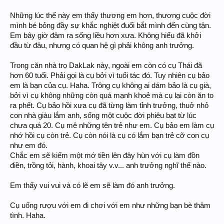
Những lúc thế này em thấy thương em hơn, thương cuộc đời
mình bé bỏng đầy sự khắc nghiệt đuổi bắt mình đến cùng tận.
Em bây giờ đâm ra sống liều hơn xưa. Không hiểu đã khởi
đầu từ đâu, nhưng có quan hệ gì phải không anh trưởng.
Trong căn nhà trọ DakLak này, ngoài em còn có cụ Thái đã
hơn 60 tuổi. Phải gọi là cụ bởi vì tuổi tác đó. Tuy nhiên cụ bảo
em là bạn của cụ. Haha. Trông cụ không ai dám bảo là cụ già,
bởi vì cụ không những còn quá mạnh khoẻ mà cụ lại còn ăn to
ra phết. Cụ bảo hồi xưa cụ đã từng làm tỉnh trưởng, thuở nhỏ
con nhà giàu lắm anh, sống một cuộc đời phiêu bạt từ lúc
chưa quá 20. Cụ mê những tên trẻ như em. Cụ bảo em làm cụ
nhớ hồi cụ còn trẻ. Cụ còn nói là cụ có lắm bạn trẻ cỡ con cụ
như em đó.
Chắc em sẽ kiếm một mớ tiền lên đây hùn với cụ làm đồn
điền, trồng tỏi, hành, khoai tây v.v... anh trưởng nghĩ thế nào.
Em thấy vui vui và có lẽ em sẽ làm đó anh trưởng.
Cụ uống rượu với em đi chơi với em như những bạn bè thâm
tình. Haha.