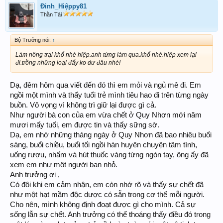
Đinh_Hiệppy81
Thần Tài
Bộ Trưởng nói:
↑
Làm nông trại khổ nhé hiệp.anh từng làm qua.khổ nhé.hiệp xem lại
đi.trồng những loại đấy ko dư đâu nhé!
Dạ, đêm hôm qua viết đến đó thì em mỏi và ngủ mê đi. Em
ngồi một mình và thấy tuổi trẻ mình tiêu hao đi trên từng ngày
buồn. Vô vọng vì không trì giữ lại được gì cả.
Như người bà con của em vừa chết ở Quy Nhơn mới năm
mươi mấy tuổi, em được tin và thấy sững sờ.
Dạ, em nhớ những tháng ngày ở Quy Nhơn đã bao nhiêu buổi
sáng, buổi chiều, buổi tối ngồi hàn huyên chuyện tâm tình,
uống rượu, nhấm và hút thuốc vàng từng ngón tay, ông ấy đã
xem em như một người bạn nhỏ.
Anh trưởng ơi ,
Có đôi khi em cảm nhận, em còn nhớ rõ và thấy sự chết đã
như một hạt mầm độc dược có sẵn trong cơ thể mỗi người.
Cho nên, mình không định đoạt được gì cho mình. Cả sự
sống lẫn sự chết. Anh trưởng có thể thoáng thấy điều đó trong