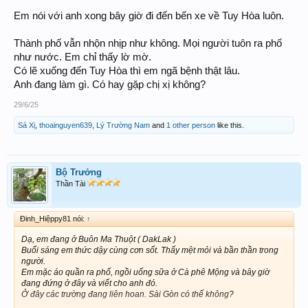
Em nói với anh xong bây giờ đi đến bến xe về Tuy Hòa luôn.
Thành phố vẫn nhộn nhịp như không. Mọi người tuôn ra phố
như nước. Em chỉ thấy lờ mờ.
Có lẽ xuống đến Tuy Hòa thì em ngã bệnh thật lâu.
Anh đang làm gì. Có hay gặp chị xị không?
29/6/25
Sá Xị
,
thoainguyen639
,
Lý Trường Nam
and
1 other person
like this.
Bộ Trưởng
Thần Tài
Đinh_Hiệppy81 nói:
↑
Dạ, em đang ở Buôn Ma Thuột ( DakLak )
Buổi sáng em thức dậy cùng cơn sốt. Thấy mệt mỏi và bần thần trong
người.
Em mặc áo quần ra phố, ngồi uống sữa ở Cà phê Mộng và bây giờ
đang đứng ở đây và viết cho anh đó.
Ở đây các trường đang liên hoan. Sài Gòn có thế không?