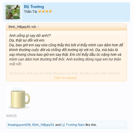
Bộ Trưởng
Thần Tài
Đinh_Hiệppy81 nói:
↑
Anh uống gì say dữ anh!?
Dạ, thật sự đối với em.
Dạ, bao giờ em say vừa cũng thấy thú bởi vì thấy mình can đảm hơn để
khinh thường cuộc đời và chống đối trường kỳ với nó. Dạ, mà bảo là
say nhưng chưa bao giờ em say thật. Em chỉ thấy đầu óc nặng hơn và
mình can đảm hơn thường thế thôi. Anh trưởng đừng ngại em hư thân
mất nết.
Những lúc thế này em thấy thương em hơn, thương cuộc đời mình bé
Click to expand...
bỏng đầy sự khắc nghiệt đuổi bắt mình đến cùng tận.
Em bây giờ đâm ra sống liều hơn xưa. Không hiểu đã khởi đầu từ đâu,
nhưng có quan hệ gì phải không anh trưởng.
Trong căn nhà trọ DakLak này, ngoài em còn có cụ Thái đã hơn 60 tuổi.
Phải gọi là cụ bởi vì tuổi tác đó. Tuy nhiên cụ bảo em là bạn của cụ.
Haha. Trông cụ không ai dám bảo là cụ già, bởi vì cụ không những còn
quá mạnh khoẻ mà cụ lại còn ăn to ra phết. Cụ bảo hồi xưa cụ đã từng
30/6/25
làm tỉnh trưởng, thuở nhỏ con nhà giàu lắm anh, sống một cuộc đời
phiêu bạt từ lúc chưa quá 20. Cụ mê những tên trẻ như em. Cụ bảo em
thoainguyen639
,
Đinh_Hiệppy81
and
Lý Trường Nam
like this.
làm cụ nhớ hồi cụ còn trẻ. Cụ còn nói là cụ có lắm bạn trẻ cỡ con cụ
như em đó.