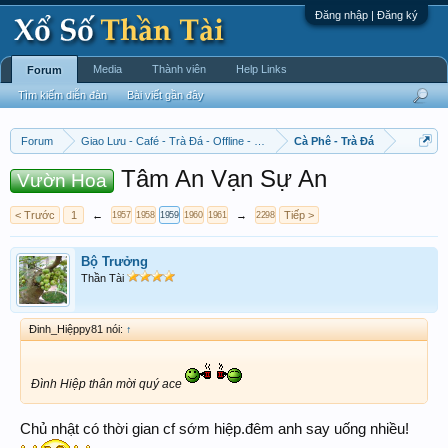
Đăng nhập | Đăng ký
Media
Thành viên
Help Links
Forum
Tìm kiếm diễn đàn
Bài viết gần đây
Forum
Giao Lưu - Café - Trà Đá - Offline - Tỉnh Tò Hihi!
Cà Phê - Trà Đá
Tâm An Vạn Sự An
Vườn Hoa
< Trước
1
←
→
Tiếp >
1957
1958
1959
1960
1961
2298
Bộ Trưởng
Thần Tài
Đinh_Hiệppy81 nói:
↑
Đình Hiệp thân mời quý ace
Chủ nhật có thời gian cf sớm hiệp.đêm anh say uống nhiều!