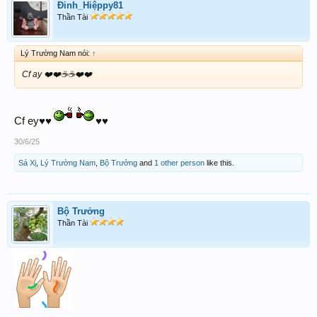
Đinh_Hiệppy81
Thần Tài
Lý Trường Nam nói:
↑
Cf ay ❤️❤️☕️☕️❤️❤️
Cf ey♥️♥️
♥️♥️
30/6/25
Sá Xị
,
Lý Trường Nam
,
Bộ Trưởng
and
1 other person
like this.
Bộ Trưởng
Thần Tài