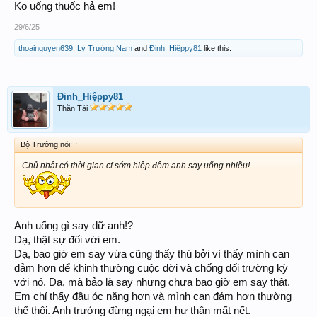
Ko uống thuốc hả em!
29/6/25
thoainguyen639
,
Lý Trường Nam
and
Đinh_Hiệppy81
like this.
Đinh_Hiệppy81
Thần Tài
Bộ Trưởng nói:
↑
Chủ nhật có thời gian cf sớm hiệp.đêm anh say uống nhiều!
Anh uống gì say dữ anh!?
Dạ, thật sự đối với em.
Dạ, bao giờ em say vừa cũng thấy thú bởi vì thấy mình can
đảm hơn để khinh thường cuộc đời và chống đối trường kỳ
với nó. Dạ, mà bảo là say nhưng chưa bao giờ em say thật.
Em chỉ thấy đầu óc nặng hơn và mình can đảm hơn thường
thế thôi. Anh trưởng đừng ngại em hư thân mất nết.