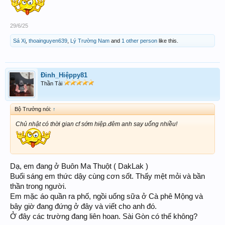
29/6/25
Sá Xị
,
thoainguyen639
,
Lý Trường Nam
and
1 other person
like this.
Đinh_Hiệppy81
Thần Tài
Bộ Trưởng nói:
↑
Chủ nhật có thời gian cf sớm hiệp.đêm anh say uống nhiều!
Dạ, em đang ở Buôn Ma Thuột ( DakLak )
Buổi sáng em thức dậy cùng cơn sốt. Thấy mệt mỏi và bần
thần trong người.
Em mặc áo quần ra phố, ngồi uống sữa ở Cà phê Mộng và
bây giờ đang đứng ở đây và viết cho anh đó.
Ở đây các trường đang liên hoan. Sài Gòn có thế không?