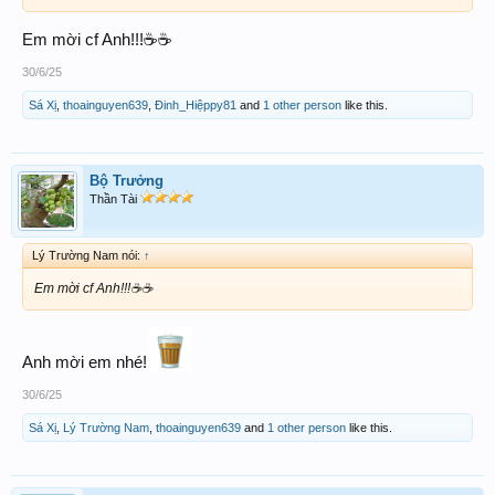
Em mời cf Anh!!!☕️☕️
30/6/25
Sá Xị
,
thoainguyen639
,
Đinh_Hiệppy81
and
1 other person
like this.
Bộ Trưởng
Thần Tài
Lý Trường Nam nói:
↑
Em mời cf Anh!!!☕️☕️
Anh mời em nhé!
30/6/25
Sá Xị
,
Lý Trường Nam
,
thoainguyen639
and
1 other person
like this.