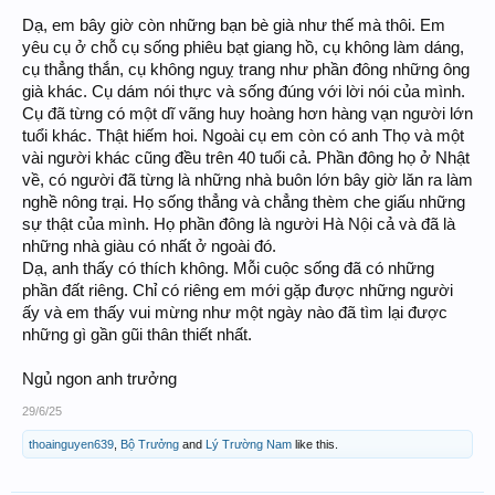
Dạ, em bây giờ còn những bạn bè già như thế mà thôi. Em
yêu cụ ở chỗ cụ sống phiêu bạt giang hồ, cụ không làm dáng,
cụ thẳng thắn, cụ không nguỵ trang như phần đông những ông
già khác. Cụ dám nói thực và sống đúng với lời nói của mình.
Cụ đã từng có một dĩ vãng huy hoàng hơn hàng vạn người lớn
tuổi khác. Thật hiếm hoi. Ngoài cụ em còn có anh Thọ và một
vài người khác cũng đều trên 40 tuổi cả. Phần đông họ ở Nhật
về, có người đã từng là những nhà buôn lớn bây giờ lăn ra làm
nghề nông trại. Họ sống thẳng và chẳng thèm che giấu những
sự thật của mình. Họ phần đông là người Hà Nội cả và đã là
những nhà giàu có nhất ở ngoài đó.
Dạ, anh thấy có thích không. Mỗi cuộc sống đã có những
phần đất riêng. Chỉ có riêng em mới gặp được những người
ấy và em thấy vui mừng như một ngày nào đã tìm lại được
những gì gần gũi thân thiết nhất.
Ngủ ngon anh trưởng
29/6/25
thoainguyen639
,
Bộ Trưởng
and
Lý Trường Nam
like this.