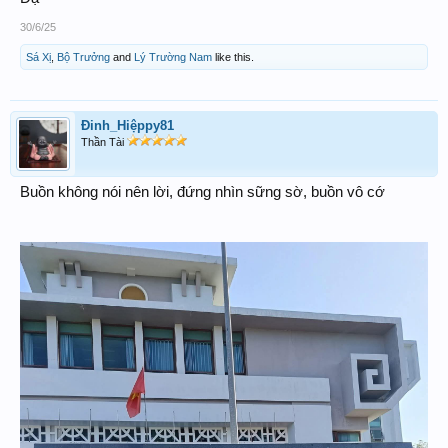
30/6/25
Sá Xị
,
Bộ Trưởng
and
Lý Trường Nam
like this.
Đinh_Hiệppy81
Thần Tài
Buồn không nói nên lời, đứng nhìn sững sờ, buồn vô cớ