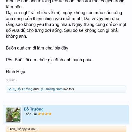
một lúc nào anh trưởng trở về hoàn toàn với một cô tịch trong
tâm hồn.
Dạ, em nghĩ rất nhiều về một ngày không còn màu sắc cùng
ánh sáng của thiên nhiên vào mắt mình. Dạ, vì vậy em cho
rằng sao không yêu thương nhau. Ngày tháng cũng chỉ có một
số vừa đủ cho từng đời sống. Sau đó sẽ không còn gì phải
không anh.
Buồn quá em đi làm chai bia đây
P/s: Buổi tối em chúc gia đình anh hạnh phúc
Đình Hiệp
30/6/25
Sá Xị
,
Bộ Trưởng
and
Lý Trường Nam
like this.
Bộ Trưởng
Thần Tài
Đinh_Hiệppy81 nói:
↑