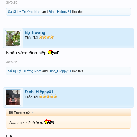
30/6/25
Sá Xị
,
Lý Trường Nam
and
Đinh_Hiệppy81
like this.
Bộ Trưởng
Thần Tài
Nhậu sớm đinh hiệp.
30/6/25
Sá Xị
,
Lý Trường Nam
and
Đinh_Hiệppy81
like this.
Đinh_Hiệppy81
Thần Tài
Bộ Trưởng nói:
↑
Nhậu sớm đinh hiệp.
Dạ