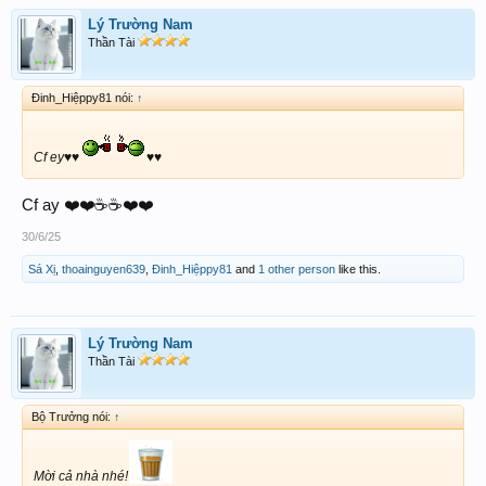
Lý Trường Nam
Thần Tài
Đinh_Hiệppy81 nói:
↑
Cf ey♥️♥️
♥️♥️
Cf ay ❤️❤️☕️☕️❤️❤️
30/6/25
Sá Xị
,
thoainguyen639
,
Đinh_Hiệppy81
and
1 other person
like this.
Lý Trường Nam
Thần Tài
Bộ Trưởng nói:
↑
Mời cả nhà nhé!